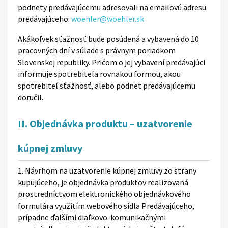
podnety predávajúcemu adresovali na emailovú adresu
predávajúceho:
woehler@woehler.sk
Akákoľvek sťažnosť bude posúdená a vybavená do 10
pracovných dní v súlade s právnym poriadkom
Slovenskej republiky. Pričom o jej vybavení predávajúci
informuje spotrebiteľa rovnakou formou, akou
spotrebiteľ sťažnosť, alebo podnet predávajúcemu
doručil.
II. Objednávka produktu – uzatvorenie
kúpnej zmluvy
1. Návrhom na uzatvorenie kúpnej zmluvy zo strany
kupujúceho, je objednávka produktov realizovaná
prostredníctvom elektronického objednávkového
formulára využitím webového sídla Predávajúceho,
prípadne ďalšími diaľkovo-komunikačnými