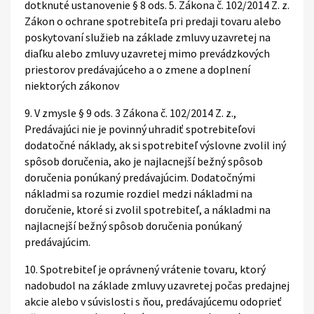
dotknuté ustanovenie § 8 ods. 5. Zákona č. 102/2014 Z. z.
Zákon o ochrane spotrebiteľa pri predaji tovaru alebo
poskytovaní služieb na základe zmluvy uzavretej na
diaľku alebo zmluvy uzavretej mimo prevádzkových
priestorov predávajúceho a o zmene a doplnení
niektorých zákonov
9. V zmysle § 9 ods. 3 Zákona č. 102/2014 Z. z.,
Predávajúci nie je povinný uhradiť spotrebiteľovi
dodatočné náklady, ak si spotrebiteľ výslovne zvolil iný
spôsob doručenia, ako je najlacnejší bežný spôsob
doručenia ponúkaný predávajúcim. Dodatočnými
nákladmi sa rozumie rozdiel medzi nákladmi na
doručenie, ktoré si zvolil spotrebiteľ, a nákladmi na
najlacnejší bežný spôsob doručenia ponúkaný
predávajúcim.
10. Spotrebiteľ je oprávnený vrátenie tovaru, ktorý
nadobudol na základe zmluvy uzavretej počas predajnej
akcie alebo v súvislosti s ňou, predávajúcemu odoprieť