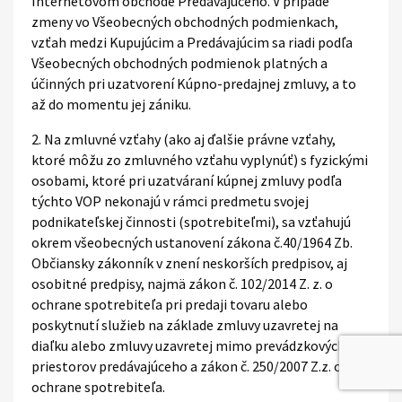
Internetovom obchode Predávajúceho. V prípade
zmeny vo Všeobecných obchodných podmienkach,
vzťah medzi Kupujúcim a Predávajúcim sa riadi podľa
Všeobecných obchodných podmienok platných a
účinných pri uzatvorení Kúpno-predajnej zmluvy, a to
až do momentu jej zániku.
2. Na zmluvné vzťahy (ako aj ďalšie právne vzťahy,
ktoré môžu zo zmluvného vzťahu vyplynúť) s fyzickými
osobami, ktoré pri uzatváraní kúpnej zmluvy podľa
týchto VOP nekonajú v rámci predmetu svojej
podnikateľskej činnosti (spotrebiteľmi), sa vzťahujú
okrem všeobecných ustanovení zákona č.40/1964 Zb.
Občiansky zákonník v znení neskorších predpisov, aj
osobitné predpisy, najmä zákon č. 102/2014 Z. z. o
ochrane spotrebiteľa pri predaji tovaru alebo
poskytnutí služieb na základe zmluvy uzavretej na
diaľku alebo zmluvy uzavretej mimo prevádzkových
priestorov predávajúceho a zákon č. 250/2007 Z.z. o
ochrane spotrebiteľa.