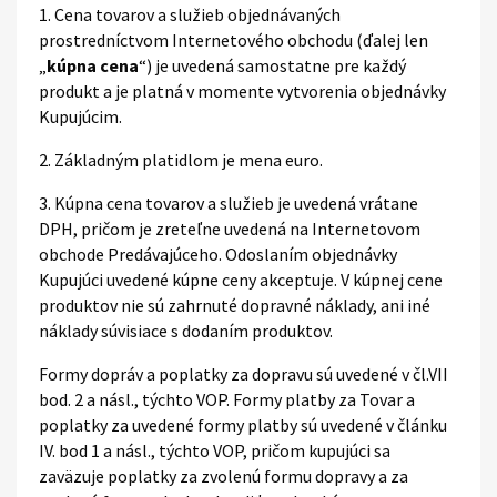
1. Cena tovarov a služieb objednávaných
prostredníctvom Internetového obchodu (ďalej len
„
kúpna cena
“) je uvedená samostatne pre každý
produkt a je platná v momente vytvorenia objednávky
Kupujúcim.
2. Základným platidlom je mena euro.
3. Kúpna cena tovarov a služieb je uvedená vrátane
DPH, pričom je zreteľne uvedená na Internetovom
obchode Predávajúceho. Odoslaním objednávky
Kupujúci uvedené kúpne ceny akceptuje. V kúpnej cene
produktov nie sú zahrnuté dopravné náklady, ani iné
náklady súvisiace s dodaním produktov.
Formy dopráv a poplatky za dopravu sú uvedené v čl.VII
bod. 2 a násl., týchto VOP. Formy platby za Tovar a
poplatky za uvedené formy platby sú uvedené v článku
IV. bod 1 a násl., týchto VOP, pričom kupujúci sa
zaväzuje poplatky za zvolenú formu dopravy a za