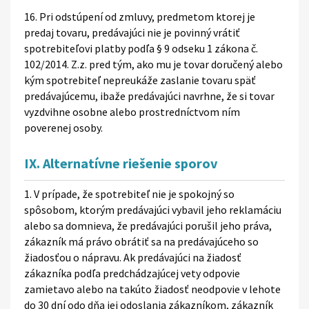
16. Pri odstúpení od zmluvy, predmetom ktorej je
predaj tovaru, predávajúci nie je povinný vrátiť
spotrebiteľovi platby podľa § 9 odseku 1 zákona č.
102/2014. Z.z. pred tým, ako mu je tovar doručený alebo
kým spotrebiteľ nepreukáže zaslanie tovaru späť
predávajúcemu, ibaže predávajúci navrhne, že si tovar
vyzdvihne osobne alebo prostredníctvom ním
poverenej osoby.
IX. Alternatívne riešenie sporov
1. V prípade, že spotrebiteľ nie je spokojný so
spôsobom, ktorým predávajúci vybavil jeho reklamáciu
alebo sa domnieva, že predávajúci porušil jeho práva,
zákazník má právo obrátiť sa na predávajúceho so
žiadosťou o nápravu. Ak predávajúci na žiadosť
zákazníka podľa predchádzajúcej vety odpovie
zamietavo alebo na takúto žiadosť neodpovie v lehote
do 30 dní odo dňa jej odoslania zákazníkom, zákazník