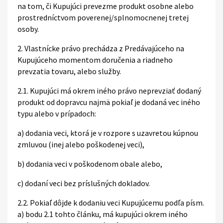
na tom, či Kupujúci prevezme produkt osobne alebo
prostredníctvom poverenej/splnomocnenej tretej
osoby.
2. Vlastnícke právo prechádza z Predávajúceho na
Kupujúceho momentom doručenia a riadneho
prevzatia tovaru, alebo služby.
2.1. Kupujúci má okrem iného právo neprevziať dodaný
produkt od dopravcu najmä pokiaľ je dodaná vec iného
typu alebo v prípadoch:
a) dodania veci, ktorá je v rozpore s uzavretou kúpnou
zmluvou (inej alebo poškodenej veci),
b) dodania veci v poškodenom obale alebo,
c) dodaní veci bez príslušných dokladov.
2.2. Pokiaľ dôjde k dodaniu veci Kupujúcemu podľa písm.
a) bodu 2.1 tohto článku, má kupujúci okrem iného