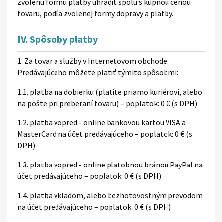
zvolenú formu platby uhradiť spolu s kúpnou cenou
tovaru, podľa zvolenej formy dopravy a platby.
IV. Spôsoby platby
1. Za tovar a služby v Internetovom obchode
Predávajúceho môžete platiť týmito spôsobmi:
1.1. platba na dobierku (platíte priamo kuriérovi, alebo
na pošte pri preberaní tovaru) – poplatok: 0 € (s DPH)
1.2. platba vopred - online bankovou kartou VISA a
MasterCard na účet predávajúceho – poplatok: 0 € (s
DPH)
1.3. platba vopred - online platobnou bránou PayPal na
účet predávajúceho – poplatok: 0 € (s DPH)
1.4. platba vkladom, alebo bezhotovostným prevodom
na účet predávajúceho – poplatok: 0 € (s DPH)