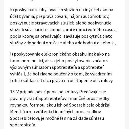
k) poskytnutie ubytovacích služieb na iný účel ako na
účel bývania, preprava tovaru, nájom automobilov,
poskytnutie stravovacích služieb alebo poskytnutie
služieb súvisiacich s činnosťami v rámci voľného času a
podľa ktorej sa predávajúci zaväzuje poskytnúť tieto
služby v dohodnutom čase alebo v dohodnutej lehote,
l) poskytovanie elektronického obsahu inak ako na
hmotnom nosiči, ak sa jeho poskytovanie začalo s
výslovným súhlasom spotrebiteľa a spotrebiteľ
vyhlásil, že bol riadne poučený o tom, že vyjadrením
tohto súhlasu stráca právo na odstúpenie od zmluvy.
15. V prípade odstúpenia od zmluvy Predávajúci je
povinný vrátiť Spotrebiteľovi finančné prostriedky
rovnakou formou, akou ich od Spotrebiteľa obdržal.
Meniť formu vrátenia finančných prostriedkov
Spotrebiteľovi, je možné len na základe súhlasu
spotrebiteľa.