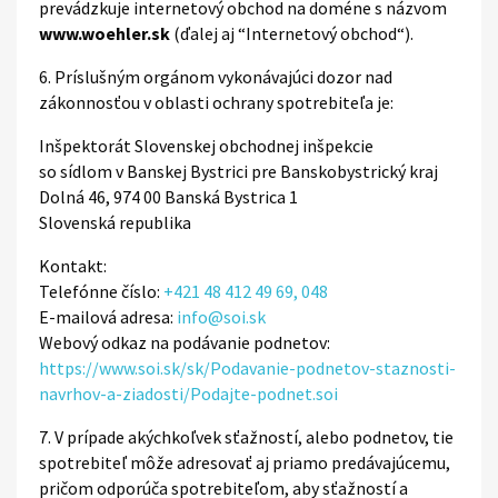
prevádzkuje internetový obchod na doméne s názvom
www.woehler.sk
(ďalej aj “Internetový obchod“).
6. Príslušným orgánom vykonávajúci dozor nad
zákonnosťou v oblasti ochrany spotrebiteľa je:
Inšpektorát Slovenskej obchodnej inšpekcie
so sídlom v Banskej Bystrici pre Banskobystrický kraj
Dolná 46, 974 00 Banská Bystrica 1
Slovenská republika
Kontakt:
Telefónne číslo:
+421 48 412 49 69, 048
E-mailová adresa:
info@soi.sk
Webový odkaz na podávanie podnetov:
https://www.soi.sk/sk/Podavanie-podnetov-staznosti-
navrhov-a-ziadosti/Podajte-podnet.soi
7. V prípade akýchkoľvek sťažností, alebo podnetov, tie
spotrebiteľ môže adresovať aj priamo predávajúcemu,
pričom odporúča spotrebiteľom, aby sťažností a