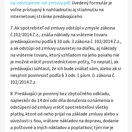
na-odstupenie-od-zmluvy.pdf
. Uvedený formulár je
voľne prístupný k nahliadnutiu aj stiahnutiu na
internetovej stránke predávajúceho.
7. Ak spotrebiteľ od zmluvy odstúpi v zmysle zákona
č.102/2014 Z.z., znáša náklady na vrátenie tovaru
predávajúcemu podľa § 10 ods. 3 zákona č. 102/2014 Z.z.,
a ak odstúpi od zmluvy uzavretej na diaľku, aj náklady
na vrátenie tovaru, ktorý vzhľadom na jeho povahu nie
je možné vrátiť prostredníctvom pošty, To neplatí, ak
predávajúci súhlasil, že ich bude znášať sám, alebo ak si
nesplnil povinnosť podľa § 3 ods. 1 písm. i). zákona č.
102/2014 Z.z.
8. Predávajúci je povinný bez zbytočného odkladu,
najneskôr do 14 dní odo dňa doručenia oznámenia o
odstúpení od zmluvy vrátiť spotrebiteľovi všetky
platby, ktoré od neho prijal na základe zmluvy alebo v
súvislosti s ňou, vrátane nákladov na dopravu, dodanie
a poštovné a iných nákladov a poplatkov; tým nie je