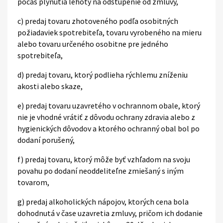
počas plynutia lehoty na odstúpenie od zmluvy,
c) predaj tovaru zhotoveného podľa osobitných
požiadaviek spotrebiteľa, tovaru vyrobeného na mieru
alebo tovaru určeného osobitne pre jedného
spotrebiteľa,
d) predaj tovaru, ktorý podlieha rýchlemu zníženiu
akosti alebo skaze,
e) predaj tovaru uzavretého v ochrannom obale, ktorý
nie je vhodné vrátiť z dôvodu ochrany zdravia alebo z
hygienických dôvodov a ktorého ochranný obal bol po
dodaní porušený,
f) predaj tovaru, ktorý môže byť vzhľadom na svoju
povahu po dodaní neoddeliteľne zmiešaný s iným
tovarom,
g) predaj alkoholických nápojov, ktorých cena bola
dohodnutá v čase uzavretia zmluvy, pričom ich dodanie