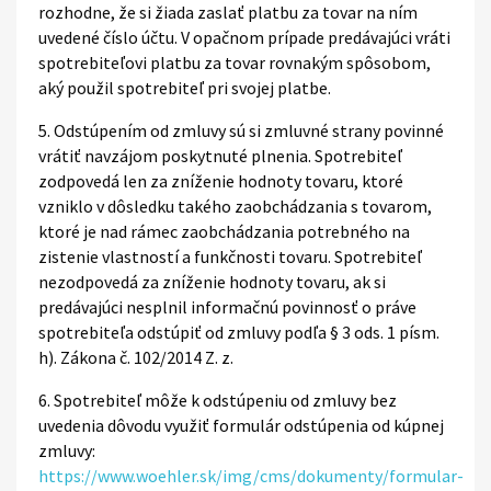
rozhodne, že si žiada zaslať platbu za tovar na ním
uvedené číslo účtu. V opačnom prípade predávajúci vráti
spotrebiteľovi platbu za tovar rovnakým spôsobom,
aký použil spotrebiteľ pri svojej platbe.
5. Odstúpením od zmluvy sú si zmluvné strany povinné
vrátiť navzájom poskytnuté plnenia. Spotrebiteľ
zodpovedá len za zníženie hodnoty tovaru, ktoré
vzniklo v dôsledku takého zaobchádzania s tovarom,
ktoré je nad rámec zaobchádzania potrebného na
zistenie vlastností a funkčnosti tovaru. Spotrebiteľ
nezodpovedá za zníženie hodnoty tovaru, ak si
predávajúci nesplnil informačnú povinnosť o práve
spotrebiteľa odstúpiť od zmluvy podľa § 3 ods. 1 písm.
h). Zákona č. 102/2014 Z. z.
6. Spotrebiteľ môže k odstúpeniu od zmluvy bez
uvedenia dôvodu využiť formulár odstúpenia od kúpnej
zmluvy:
https://www.woehler.sk/img/cms/dokumenty/formular-