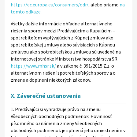
https://ec.europa.eu/consumers/odr/
, alebo priamo
na
tomto odkaze
.
Všetky ďalšie informácie ohľadne alternatívneho
riešenia sporov medzi Predávajúcim a Kupujúcim –
spotrebiteľom vyplývajúcich z Kúpnej zmluvy ako
spotrebiteľskej zmluvy alebo súvisiacich s Kúpnou
zmluvou ako spotrebiteľskou zmluvou sú uvedené na
internetovej stránke Ministerstva hospodárstva SR
https://www.mhsr.sk/
a v zákone č. 391/2015 Z.z. o
alternatívnom riešení spotrebiteľských sporov a o
zmene a doplnení niektorých zákonov.
X. Záverečné ustanovenia
1. Predávajúci si vyhradzuje právo na zmenu
Všeobecných obchodných podmienok. Povinnosť
písomného oznámenia zmeny Všeobecných
obchodných podmienok je splnená jeho umiestnením v