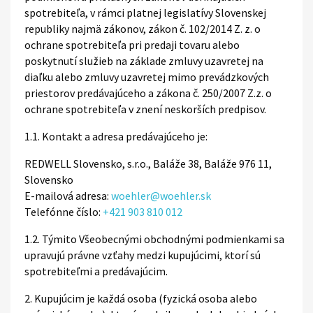
spotrebiteľa, v rámci platnej legislatívy Slovenskej
republiky najmä zákonov, zákon č. 102/2014 Z. z. o
ochrane spotrebiteľa pri predaji tovaru alebo
poskytnutí služieb na základe zmluvy uzavretej na
diaľku alebo zmluvy uzavretej mimo prevádzkových
priestorov predávajúceho a zákona č. 250/2007 Z.z. o
ochrane spotrebiteľa v znení neskorších predpisov.
1.1. Kontakt a adresa predávajúceho je:
REDWELL Slovensko, s.r.o., Baláže 38, Baláže 976 11,
Slovensko
E-mailová adresa:
woehler@woehler.sk
Telefónne číslo:
+421 903 810 012
1.2. Týmito Všeobecnými obchodnými podmienkami sa
upravujú právne vzťahy medzi kupujúcimi, ktorí sú
spotrebiteľmi a predávajúcim.
2. Kupujúcim je každá osoba (fyzická osoba alebo