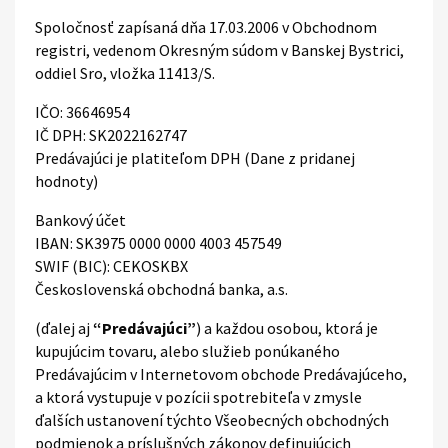
Spoločnosť zapísaná dňa 17.03.2006 v Obchodnom
registri, vedenom Okresným súdom v Banskej Bystrici,
oddiel Sro, vložka 11413/S.
IČO: 36646954
IČ DPH: SK2022162747
Predávajúci je platiteľom DPH (Dane z pridanej
hodnoty)
Bankový účet
IBAN: SK3975 0000 0000 4003 457549
SWIF (BIC): CEKOSKBX
Československá obchodná banka, a.s.
(ďalej aj
“Predávajúci”
) a každou osobou, ktorá je
kupujúcim tovaru, alebo služieb ponúkaného
Predávajúcim v Internetovom obchode Predávajúceho,
a ktorá vystupuje v pozícii spotrebiteľa v zmysle
ďalších ustanovení týchto Všeobecných obchodných
podmienok a príslušných zákonov definujúcich