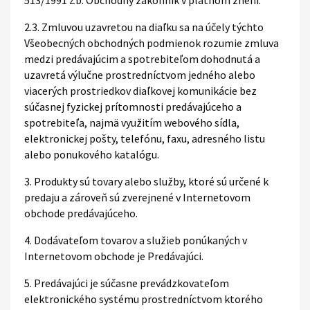
513/1991 Zb. Obchodný zákonník v platnom znení.
2.3. Zmluvou uzavretou na diaľku sa na účely týchto
Všeobecných obchodných podmienok rozumie zmluva
medzi predávajúcim a spotrebiteľom dohodnutá a
uzavretá výlučne prostredníctvom jedného alebo
viacerých prostriedkov diaľkovej komunikácie bez
súčasnej fyzickej prítomnosti predávajúceho a
spotrebiteľa, najmä využitím webového sídla,
elektronickej pošty, telefónu, faxu, adresného listu
alebo ponukového katalógu.
3. Produkty sú tovary alebo služby, ktoré sú určené k
predaju a zároveň sú zverejnené v Internetovom
obchode predávajúceho.
4. Dodávateľom tovarov a služieb ponúkaných v
Internetovom obchode je Predávajúci.
5. Predávajúci je súčasne prevádzkovateľom
elektronického systému prostredníctvom ktorého