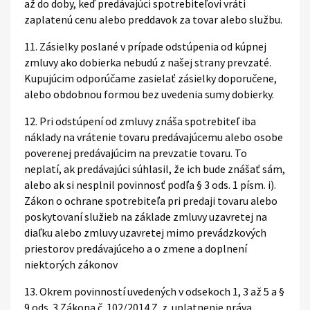
až do doby, keď predávajúci spotrebiteľovi vráti
zaplatenú cenu alebo preddavok za tovar alebo službu.
11. Zásielky poslané v prípade odstúpenia od kúpnej
zmluvy ako dobierka nebudú z našej strany prevzaté.
Kupujúcim odporúčame zasielať zásielky doporučene,
alebo obdobnou formou bez uvedenia sumy dobierky.
12. Pri odstúpení od zmluvy znáša spotrebiteľ iba
náklady na vrátenie tovaru predávajúcemu alebo osobe
poverenej predávajúcim na prevzatie tovaru. To
neplatí, ak predávajúci súhlasil, že ich bude znášať sám,
alebo ak si nesplnil povinnosť podľa § 3 ods. 1 písm. i).
Zákon o ochrane spotrebiteľa pri predaji tovaru alebo
poskytovaní služieb na základe zmluvy uzavretej na
diaľku alebo zmluvy uzavretej mimo prevádzkových
priestorov predávajúceho a o zmene a doplnení
niektorých zákonov
13. Okrem povinností uvedených v odsekoch 1, 3 až 5 a §
9 ods. 3 Zákona č. 102/2014 Z. z. uplatnenie práva