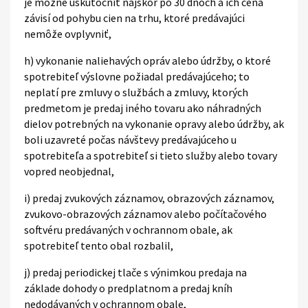
je možné uskutočniť najskôr po 30 dňoch a ich cena
závisí od pohybu cien na trhu, ktoré predávajúci
nemôže ovplyvniť,
h) vykonanie naliehavých opráv alebo údržby, o ktoré
spotrebiteľ výslovne požiadal predávajúceho; to
neplatí pre zmluvy o službách a zmluvy, ktorých
predmetom je predaj iného tovaru ako náhradných
dielov potrebných na vykonanie opravy alebo údržby, ak
boli uzavreté počas návštevy predávajúceho u
spotrebiteľa a spotrebiteľ si tieto služby alebo tovary
vopred neobjednal,
i) predaj zvukových záznamov, obrazových záznamov,
zvukovo-obrazových záznamov alebo počítačového
softvéru predávaných v ochrannom obale, ak
spotrebiteľ tento obal rozbalil,
j) predaj periodickej tlače s výnimkou predaja na
základe dohody o predplatnom a predaj kníh
nedodávaných v ochrannom obale,