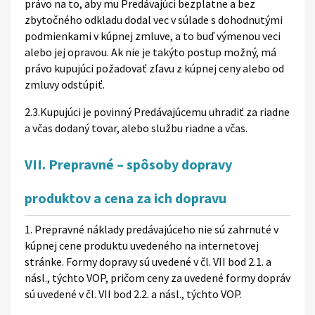
právo na to, aby mu Predávajúci bezplatne a bez
zbytočného odkladu dodal vec v súlade s dohodnutými
podmienkami v kúpnej zmluve, a to buď výmenou veci
alebo jej opravou. Ak nie je takýto postup možný, má
právo kupujúci požadovať zľavu z kúpnej ceny alebo od
zmluvy odstúpiť.
2.3.Kupujúci je povinný Predávajúcemu uhradiť za riadne
a včas dodaný tovar, alebo službu riadne a včas.
VII. Prepravné – spôsoby dopravy
produktov a cena za ich dopravu
1. Prepravné náklady predávajúceho nie sú zahrnuté v
kúpnej cene produktu uvedeného na internetovej
stránke. Formy dopravy sú uvedené v čl. VII bod 2.1. a
násl., týchto VOP, pričom ceny za uvedené formy dopráv
sú uvedené v čl. VII bod 2.2. a násl., týchto VOP.