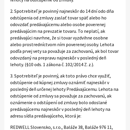
2. Spotrebiteľ je povinný najneskôr do 14 dní odo dňa
odstúpenia od zmluvy zaslať tovar späť alebo ho
odovzdať predávajúcemu alebo osobe poverenej
predávajúcim na prevzatie tovaru. To neplatí, ak
predávajúci navrhne, že si tovar vyzdvihne osobne
alebo prostredníctvom ním poverenej osoby. Lehota
podľa prvej vety sa považuje za zachovanú, ak bol tovar
odovzdaný na prepravu najneskôr v posledný deň
lehoty. (§10 ods. 1 zákona č. 102/2014 Z. z.).
3. Spotrebiteľ je povinný, ak toto právo chce využiť,
odstúpenie od kúpnej zmluvy oznámiť najneskôr v
posledný deň určenej lehoty Predávajúcemu. Lehota na
odstúpenie od zmluvy sa považuje za zachovanú, ak
oznámenie o odstúpení od zmluvy bolo odoslané
predávajúcemu najneskôr v posledný deň lehoty na
adresu sídla predávajúceho, ktorá je:
REDWELL Slovensko, s.r.o., Baláže 38, Baláže 976 11,