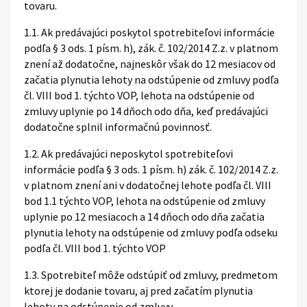
tovaru.
1.1. Ak predávajúci poskytol spotrebiteľovi informácie
podľa § 3 ods. 1 písm. h), zák. č. 102/2014 Z.z. v platnom
znení až dodatočne, najneskôr však do 12 mesiacov od
začatia plynutia lehoty na odstúpenie od zmluvy podľa
čl. VIII bod 1. týchto VOP, lehota na odstúpenie od
zmluvy uplynie po 14 dňoch odo dňa, keď predávajúci
dodatočne splnil informačnú povinnosť.
1.2. Ak predávajúci neposkytol spotrebiteľovi
informácie podľa § 3 ods. 1 písm. h) zák. č. 102/2014 Z.z.
v platnom znení ani v dodatočnej lehote podľa čl. VIII
bod 1.1 týchto VOP, lehota na odstúpenie od zmluvy
uplynie po 12 mesiacoch a 14 dňoch odo dňa začatia
plynutia lehoty na odstúpenie od zmluvy podľa odseku
podľa čl. VIII bod 1. týchto VOP
1.3. Spotrebiteľ môže odstúpiť od zmluvy, predmetom
ktorej je dodanie tovaru, aj pred začatím plynutia
lehoty na odstúpenie od zmluvy.