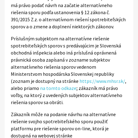
má právo podať návrh na začatie alternatívneho
riešenia sporu podľa ustanovenia § 12 zákona č.
391/2015 Z.z. o alternatívnom riešení spotrebiteľských
sporov a o zmene a doplnení niektorých zákonov.
Príslušným subjektom na alternatívne riešenie
spotrebiteľských sporov s predávajúcim je Slovenská
obchodná inšpekcia alebo iná príslušná oprávnená
právnická osoba zapísaná v zozname subjektov
alternatívneho riešenia sporov vedenom
Ministerstvom hospodárska Slovenskej republiky
(zoznam je dostupný na stránke
https://www.mhsr.sk/
,
alebo priamo
na tomto odkaze
; zákazník má právo
voľby, na ktorý z uvedených subjektov alternatívneho
riešenia sporov sa obráti.
Zákazník môže na podanie návrhu na alternatívne
riešenie svojho spotrebiteľského sporu použiť
platformu pre riešenie sporov on-line, ktorá je
dostupná na webovej stránke