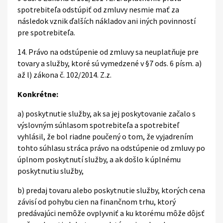
spotrebiteľa odstúpiť od zmluvy nesmie mať za
následok vznik ďalších nákladov ani iných povinností
pre spotrebiteľa.
14. Právo na odstúpenie od zmluvy sa neuplatňuje pre
tovary a služby, ktoré sú vymedzené v §7 ods. 6 písm. a)
až l) zákona č. 102/2014. Z.z.
Konkrétne:
a) poskytnutie služby, ak sa jej poskytovanie začalo s
výslovným súhlasom spotrebiteľa a spotrebiteľ
vyhlásil, že bol riadne poučený o tom, že vyjadrením
tohto súhlasu stráca právo na odstúpenie od zmluvy po
úplnom poskytnutí služby, a ak došlo k úplnému
poskytnutiu služby,
b) predaj tovaru alebo poskytnutie služby, ktorých cena
závisí od pohybu cien na finančnom trhu, ktorý
predávajúci nemôže ovplyvniť a ku ktorému môže dôjsť