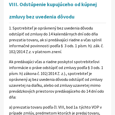
VIII. Odstúpenie kupujúceho od kúpnej
zmluvy bez uvedenia dôvodu
1. Spotrebiteľ je oprávnený bez uvedenia dôvodu
odstúpiť od zmluvy do 14 kalendárnych dní odo dňa
prevzatia tovaru, ak si predávajúci riadne a včas splnil
informačné povinnosti podľa § 3 ods. 1 písm. h). zák. č.
102/2014 Z.z. v platnom znení.
Ak predávajúci včas a riadne poskytol spotrebiteľovi
informácie o práve odstúpiť od zmluvy podľa § 3 ods. 1
písm. h) zákona č. 102/2014 Z. z.)., spotrebiteľ je
oprávnený aj bez uvedenia dôvodu odstúpiť od zmluvy
uzavretej na diaľku, alebo od zmluvy uzavretej mimo
prevádzkových priestorov predávajúceho do 14 dní odo
dňa:
a) prevzatia tovaru podľa čl. VIII, bod 1a. týchto VOP v
prípade zmlúv, predmetom ktorých je predaj tovaru,