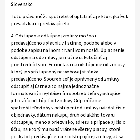
Slovensko
Toto právo môže spotrebiteľ uplatniť aj v ktorejkoľvek
prevádzkarni predávajúceho.
4. Odstúpenie od kúpnej zmluvy možno u
predávajúceho uplatniť v listinnej podobe alebo v
podobe zápisu na inom trvanlivom nosiči. Uplatnenie
odstúpenia od zmluvy je možné uskutočniť aj
prostredníctvom Formulára na odstúpenie od zmluvy,
ktorý je sprístupnený na webovej stránke
predávajúceho. Spotrebiteľ je oprávnený od zmluvy
odstúpiť aj ústne a to najmä jednoznačne
formulovaným vyhlásením spotrebiteľa vyjadrujúce
jeho vôľu odstúpiť od zmluvy. Odporúčame
spotrebiteľovi aby v odstúpení od zmluvy uviedol číslo
objednávky, dátum nákupu, druh od akého tovaru
odstupuje, meno a priezvisko, adresu a prípade aj číslo
účtu, na ktorý mu budú vrátené všetky platby, ktoré
poskytol predávajúcemu z odstupujúcej zmluvy, ak sa