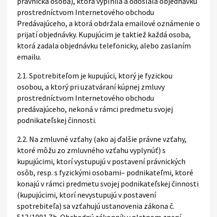
právnická osoba), ktorá vyplnila a odoslala objednávku
prostredníctvom Internetového obchodu
Predávajúceho, a ktorá obdržala emailové oznámenie o
prijatí objednávky. Kupujúcim je taktiež každá osoba,
ktorá zadala objednávku telefonicky, alebo zaslaním
emailu.
2.1. Spotrebiteľom je kupujúci, ktorý je fyzickou
osobou, a ktorý pri uzatváraní kúpnej zmluvy
prostredníctvom Internetového obchodu
predávajúceho, nekoná v rámci predmetu svojej
podnikateľskej činnosti.
2.2. Na zmluvné vzťahy (ako aj ďalšie právne vzťahy,
ktoré môžu zo zmluvného vzťahu vyplynúť) s
kupujúcimi, ktorí vystupujú v postavení právnických
osôb, resp. s fyzickými osobami– podnikateľmi, ktoré
konajú v rámci predmetu svojej podnikateľskej činnosti
(kupujúcimi, ktorí nevystupujú v postavení
spotrebiteľa) sa vzťahujú ustanovenia zákona č.