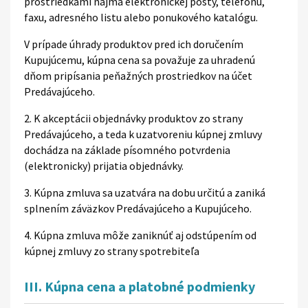
prostriedkami najmä elektronickej pošty, telefónu,
faxu, adresného listu alebo ponukového katalógu.
V prípade úhrady produktov pred ich doručením
Kupujúcemu, kúpna cena sa považuje za uhradenú
dňom pripísania peňažných prostriedkov na účet
Predávajúceho.
2. K akceptácii objednávky produktov zo strany
Predávajúceho, a teda k uzatvoreniu kúpnej zmluvy
dochádza na základe písomného potvrdenia
(elektronicky) prijatia objednávky.
3. Kúpna zmluva sa uzatvára na dobu určitú a zaniká
splnením záväzkov Predávajúceho a Kupujúceho.
4. Kúpna zmluva môže zaniknúť aj odstúpením od
kúpnej zmluvy zo strany spotrebiteľa
III. Kúpna cena a platobné podmienky