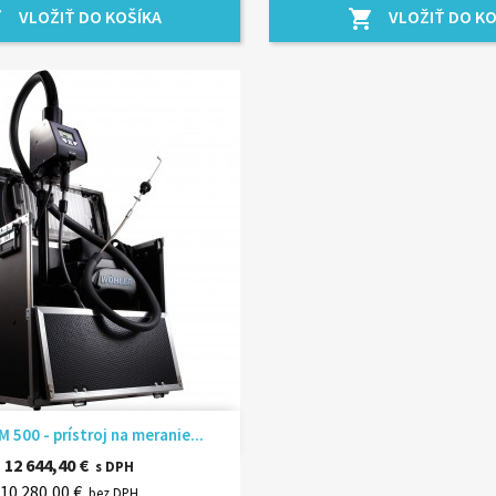
VLOŽIŤ DO KOŠÍKA
VLOŽIŤ DO KO
rt
shopping_cart
Rýchly náhľad

 500 - prístroj na meranie...
12 644,40 €
s DPH
10 280,00 €
bez DPH