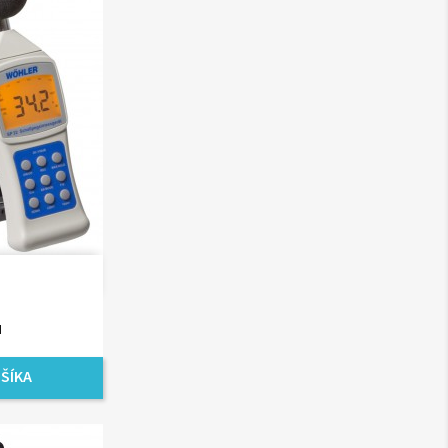
ad
H
ŠÍKA