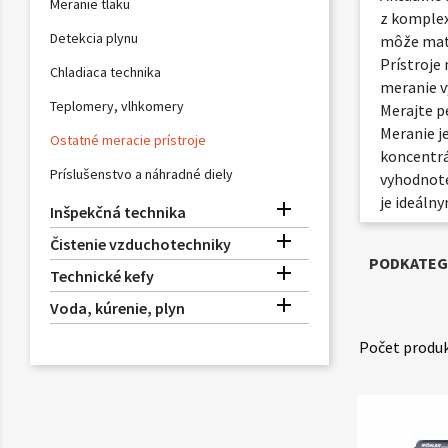
Meranie tlaku
z komplex
Detekcia plynu
môže mať 
Prístroje
Chladiaca technika
meranie v
Teplomery, vlhkomery
Merajte p
Meranie j
Ostatné meracie prístroje
koncentrá
Príslušenstvo a náhradné diely
vyhodnote
je ideáln

Inšpekčná technika

Čistenie vzduchotechniky
PODKATEG

Technické kefy

Voda, kúrenie, plyn
Počet produk