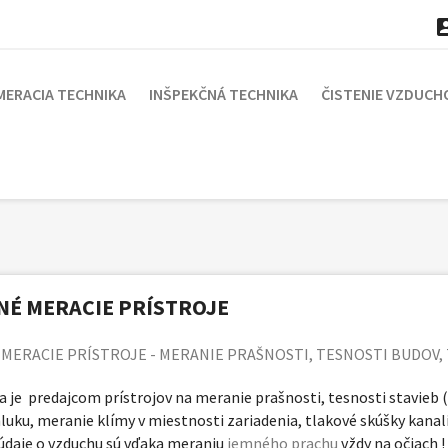
MERACIA TECHNIKA
INŠPEKČNÁ TECHNIKA
ČISTENIE VZDUCH
NÉ MERACIE PRÍSTROJE
MERACIE PRÍSTROJE - MERANIE PRAŠNOSTI, TESNOSTI BUDOV, 
a je predajcom prístrojov na meranie prašnosti, tesnosti stavieb
luku, meranie klímy v miestnosti zariadenia, tlakové skúšky kana
údaje o vzduchu sú vďaka meraniu
jemného prachu
vždy na očiach 