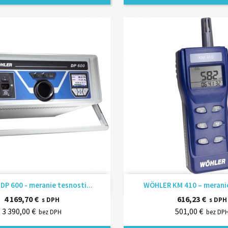
Rýchly náhľad
Rýchly náhľ


P 600 - meranie tesnosti...
WÖHLER KM 410 – meranie 
4 169,70 €
616,23 €
s DPH
s DPH
3 390,00 €
501,00 €
bez DPH
bez DP