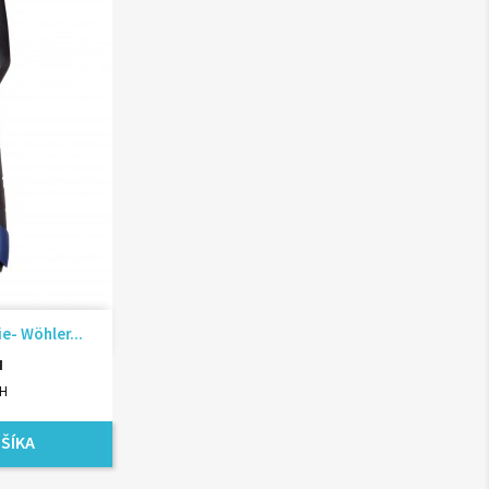
ad
e- Wöhler...
H
PH
ŠÍKA