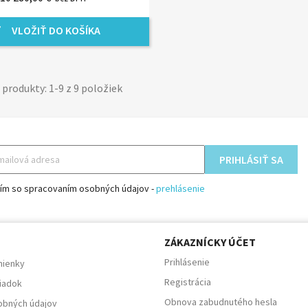
VLOŽIŤ DO KOŠÍKA
rt
produkty: 1-9 z 9 položiek
sím so spracovaním osobných údajov -
prehlásenie
E
ZÁKAZNÍCKY ÚČET
Prihlásenie
ienky
Registrácia
iadok
Obnova zabudnutého hesla
obných údajov