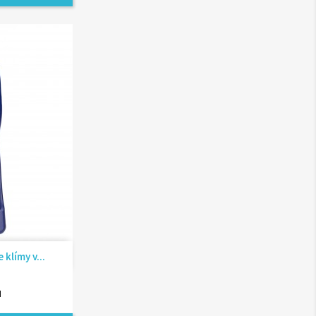
ad
klímy v...
H