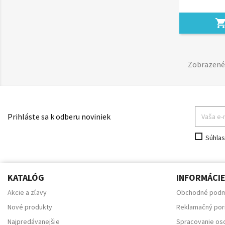
shopping_ca
Zobrazené 
Prihláste sa k odberu noviniek
Súhla
KATALÓG
INFORMÁCI
Akcie a zľavy
Obchodné podm
Nové produkty
Reklamačný por
Najpredávanejšie
Spracovanie os