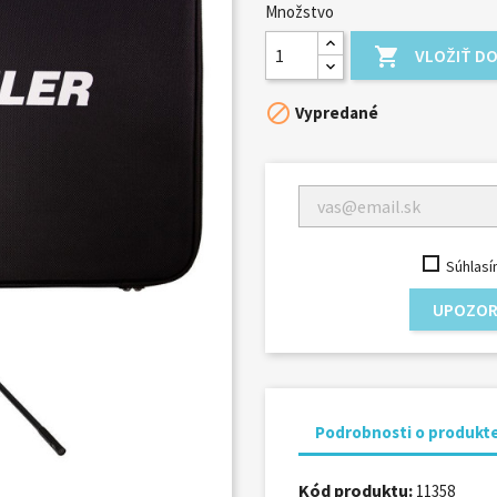
Množstvo

VLOŽIŤ DO

Vypredané
Súhlasí
UPOZOR
Podrobnosti o produkt
Kód produktu:
11358