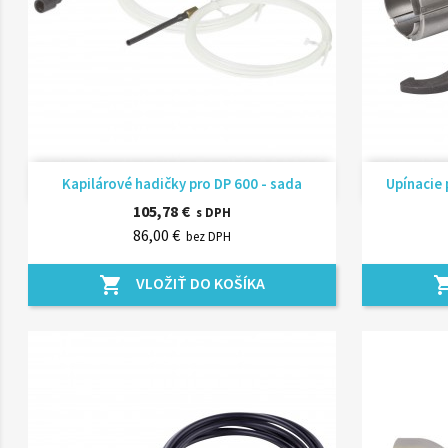
Rýchly náhľad

Kapilárové hadičky pro DP 600 - sada
Upínacie 
105,78 €
s DPH
86,00 €
bez DPH
VLOŽIŤ DO KOŠÍKA
shopping_cart
shopping