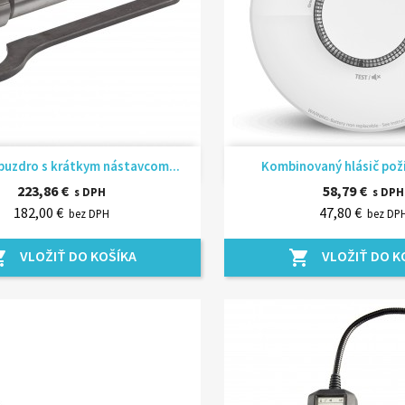
Rýchly náhľad
Rýchly náhľ


puzdro s krátkym nástavcom...
Kombinovaný hlásič poži
223,86 €
58,79 €
s DPH
s DPH
182,00 €
47,80 €
bez DPH
bez DP
VLOŽIŤ DO KOŠÍKA
VLOŽIŤ DO K
_cart
shopping_cart