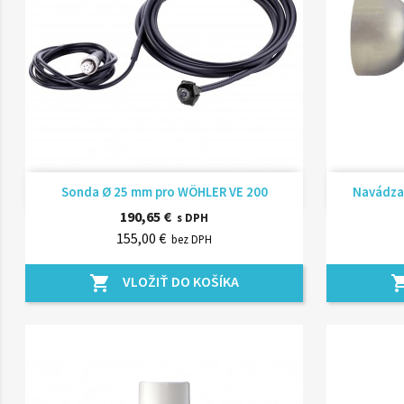
Rýchly náhľad

Sonda Ø 25 mm pro WÖHLER VE 200
Navádzac
190,65 €
s DPH
155,00 €
bez DPH
VLOŽIŤ DO KOŠÍKA
shopping_cart
shopping