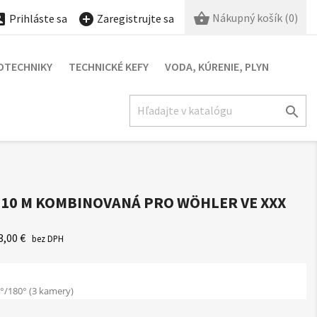

Nákupný košík
(0)


Prihláste sa
Zaregistrujte sa
OTECHNIKY
TECHNICKÉ KEFY
VODA, KÚRENIE, PLYN

/ 10 M KOMBINOVANÁ PRO WÖHLER VE XXX
3,00 €
bez DPH
/180° (3 kamery)