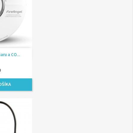
ad
aru a CO...
H
OŠÍKA