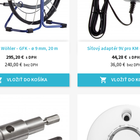
Rýchly náhľad
Rýchly náhľ


 Wöhler - GFK - ø 9 mm, 20 m
Síťový adaptér 9V pro KM 
295,20 €
44,28 €
s DPH
s DPH
240,00 €
36,00 €
bez DPH
bez DP
VLOŽIŤ DO KOŠÍKA
VLOŽIŤ DO K
_cart
shopping_cart