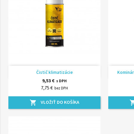
Rýchly náhľad

Čistič klimatizácie
Kominárs
9,53 €
s DPH
7,75 €
bez DPH
VLOŽIŤ DO KOŠÍKA
shopping_cart
shopping