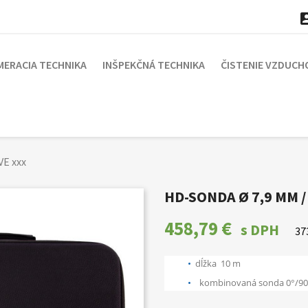
MERACIA TECHNIKA
INŠPEKČNÁ TECHNIKA
ČISTENIE VZDUCH
E xxx
HD-SONDA Ø 7,9 MM 
458,79 €
s DPH
37
dĺžka 10 m
kombinovaná sonda 0°/90°