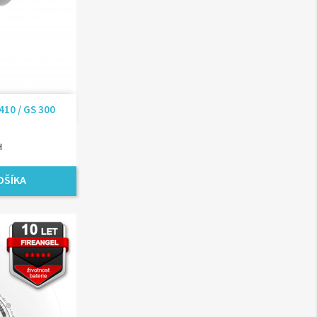
ad
410 / GS 300
H
OŠÍKA