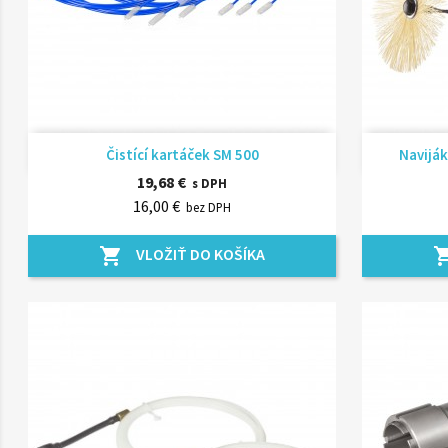
Rýchly náhľad

Čistící kartáček SM 500
Naviják
19,68 €
s DPH
16,00 €
bez DPH
VLOŽIŤ DO KOŠÍKA
shopping_cart
shopping