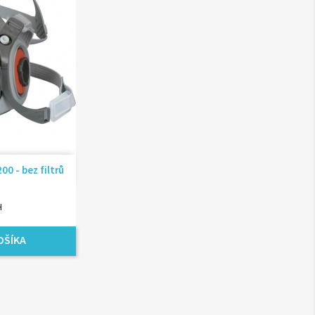
ad
 - bez filtrů
H
OŠÍKA