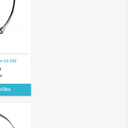
ad
er GS 300
H
PH
OŠÍKA