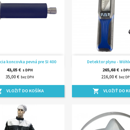
Rýchly náhľad
Rýchly náhľ


ia koncovka pevná pre SI 400
Detektor plynu - Wöhl
43,05 €
265,68 €
s DPH
s DP
35,00 €
216,00 €
bez DPH
bez D
VLOŽIŤ DO KOŠÍKA
VLOŽIŤ DO K
_cart
shopping_cart