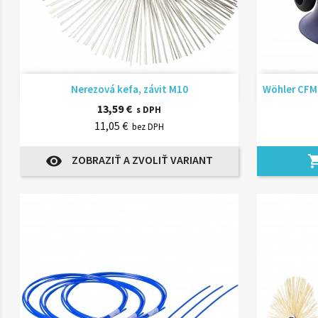
Rýchly náhľad

Nerezová kefa, závit M10
Wöhler CFM
13,59 €
s DPH
11,05 €
bez DPH
ZOBRAZIŤ A ZVOLIŤ VARIANT
visibility
shopping