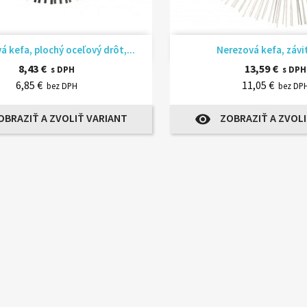
Rýchly náhľad
Rýchly náhľ


 kefa, plochý oceľový drôt,...
Nerezová kefa, závi
8,43 €
13,59 €
s DPH
s DPH
6,85 €
11,05 €
bez DPH
bez DP
OBRAZIŤ A ZVOLIŤ VARIANT
ZOBRAZIŤ A ZVOLI
visibility