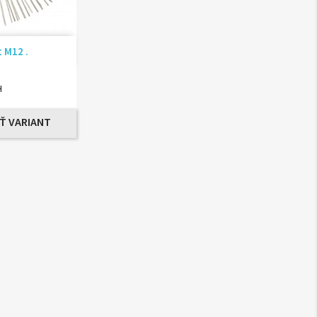
ad
t M12 .
H
Ť VARIANT