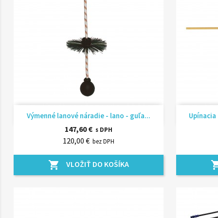
Rýchly náhľad

Výmenné lanové náradie - lano - guľa...
Upínacia 
147,60 €
s DPH
120,00 €
bez DPH
VLOŽIŤ DO KOŠÍKA
shopping_cart
shopping