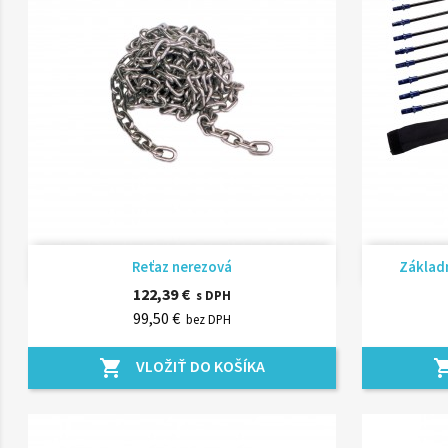
Rýchly náhľad

Reťaz nerezová
Základ
122,39 €
s DPH
99,50 €
bez DPH
VLOŽIŤ DO KOŠÍKA
shopping_cart
shopping