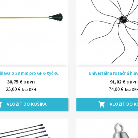
Rýchly náhľad
Rýchly náhľ


hlava ø 28 mm pro GFK-tyč ø...
Univerzálna rotačná hlav
30,75 €
91,02 €
s DPH
s DPH
25,00 €
74,00 €
bez DPH
bez DP
VLOŽIŤ DO KOŠÍKA
VLOŽIŤ DO K
_cart
shopping_cart