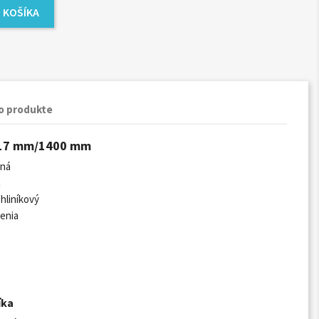
 KOŠÍKA
o produkte
Ø 17 mm/1400 mm
žná
m
 hliníkový
lenia
íka