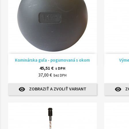
Rýchly náhľad

Kominárska guľa - pogumovaná s okom
Výmen
45,51 €
s DPH
37,00 €
bez DPH
ZOBRAZIŤ A ZVOLIŤ VARIANT
Z
visibility
visibility