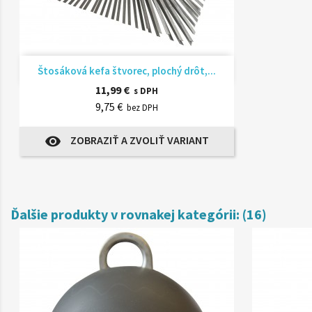
Rýchly náhľad

Štosáková kefa štvorec, plochý drôt,...
11,99 €
s DPH
9,75 €
bez DPH
ZOBRAZIŤ A ZVOLIŤ VARIANT
visibility
Ďalšie produkty v rovnakej kategórii: (16)