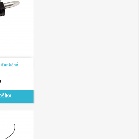
ad
tifunkčný
H
OŠÍKA