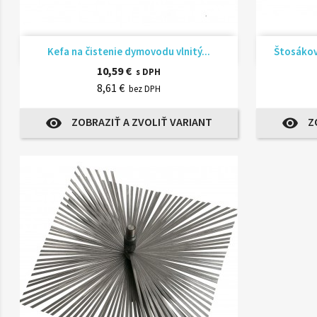
Rýchly náhľad

Kefa na čistenie dymovodu vlnitý...
Štosáková
10,59 €
s DPH
8,61 €
bez DPH
ZOBRAZIŤ A ZVOLIŤ VARIANT
Z
visibility
visibility