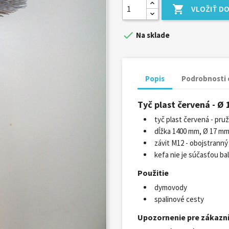

VLOŽIŤ DO

Na sklade
Popis
Podrobnosti 
Tyč plast červená - 
tyč plast červená - pru
dĺžka 1400 mm, Ø 17 m
závit M12 - obojstranný
kefa nie je súčasťou ba
Použitie
dymovody
spalinové cesty
Upozornenie pre zákazn