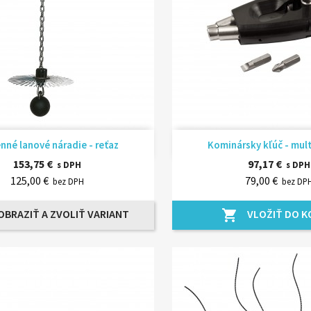
Rýchly náhľad
Rýchly náhľ


né lanové náradie - reťaz
Kominársky kľúč - mul
153,75 €
97,17 €
s DPH
s DPH
125,00 €
79,00 €
bez DPH
bez DP
OBRAZIŤ A ZVOLIŤ VARIANT
VLOŽIŤ DO K
shopping_cart