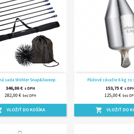
Rýchly náhľad
Rýchly náhľ


ná sada Wöhler Snap&Sweep
Pádové závažie 6 kg z
346,86 €
153,75 €
s DPH
s DP
282,00 €
125,00 €
bez DPH
bez D
VLOŽIŤ DO KOŠÍKA
VLOŽIŤ DO K
_cart
shopping_cart