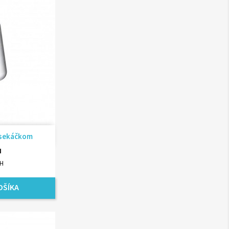
ad
o sekáčkom
H
PH
OŠÍKA