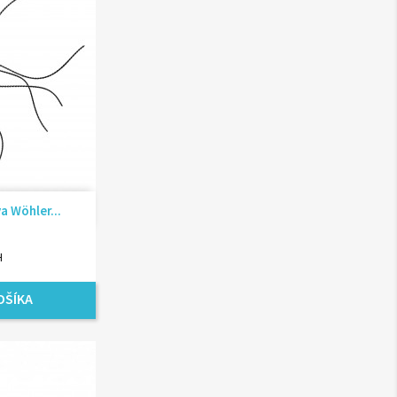
ad
a Wöhler...
H
OŠÍKA