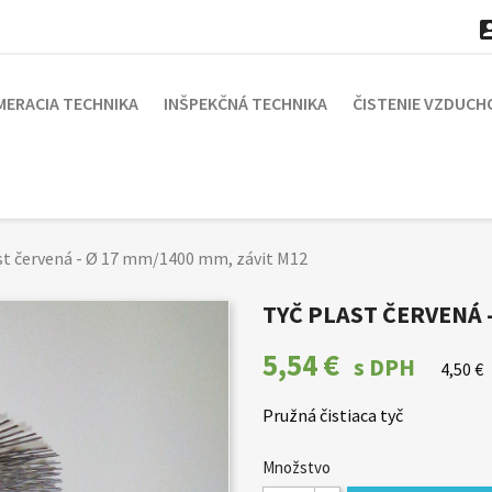
MERACIA TECHNIKA
INŠPEKČNÁ TECHNIKA
ČISTENIE VZDUCH
st červená - Ø 17 mm/1400 mm, závit M12
TYČ PLAST ČERVENÁ -
5,54 €
s DPH
4,50 €
Pružná čistiaca tyč
Množstvo