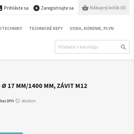

Nákupný košík
(0)


Prihláste sa
Zaregistrujte sa
OTECHNIKY
TECHNICKÉ KEFY
VODA, KÚRENIE, PLYN

 Ø 17 MM/1400 MM, ZÁVIT M12
bez DPH
skladom