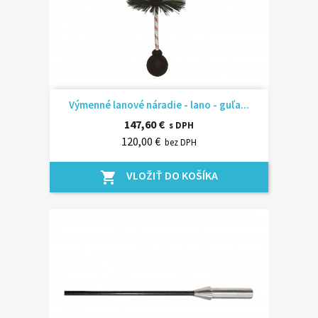
Výmenné lanové náradie - lano - guľa...
147,60 €
s DPH
120,00 €
bez DPH
VLOŽIŤ DO KOŠÍKA
shopping_cart