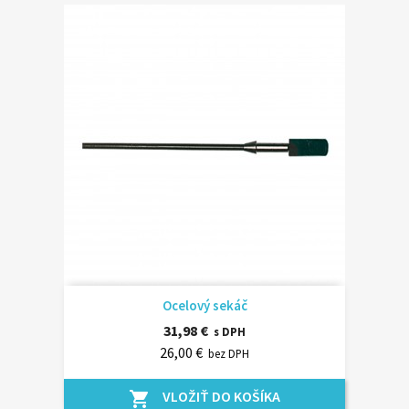
Ocelový sekáč
31,98 €
s DPH
26,00 €
bez DPH
VLOŽIŤ DO KOŠÍKA
shopping_cart