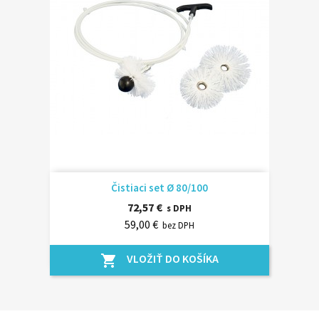
Čistiaci set Ø 80/100
72,57 €
s DPH
59,00 €
bez DPH
VLOŽIŤ DO KOŠÍKA
shopping_cart