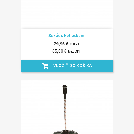
Sekáč s kolieskami
79,95 €
s DPH
65,00 €
bez DPH
VLOŽIŤ DO KOŠÍKA
shopping_cart