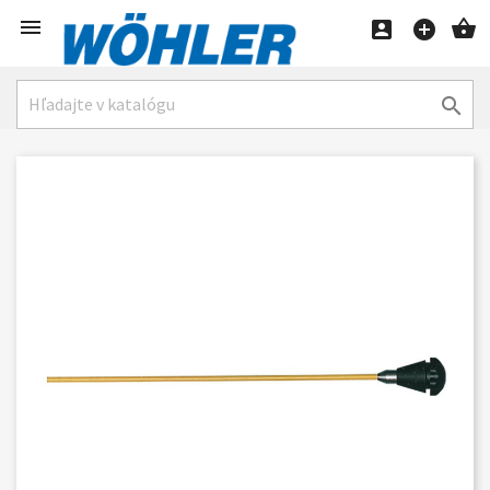




