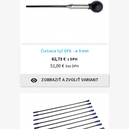
Čistiaca tyč GFK - ø 9 mm
62,73 €
s DPH
51,00 €
bez DPH
ZOBRAZIŤ A ZVOLIŤ VARIANT
visibility