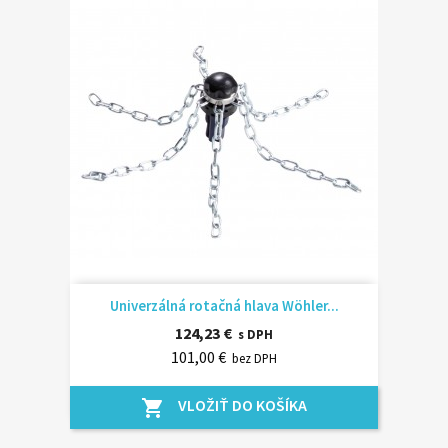
Univerzálná rotačná hlava Wöhler...
124,23 €
s DPH
101,00 €
bez DPH
VLOŽIŤ DO KOŠÍKA
shopping_cart