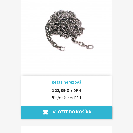
Reťaz nerezová
122,39 €
s DPH
99,50 €
bez DPH
VLOŽIŤ DO KOŠÍKA
shopping_cart