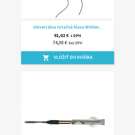
Univerzálna rotačná hlava Wöhler...
91,02 €
s DPH
74,00 €
bez DPH
VLOŽIŤ DO KOŠÍKA
shopping_cart