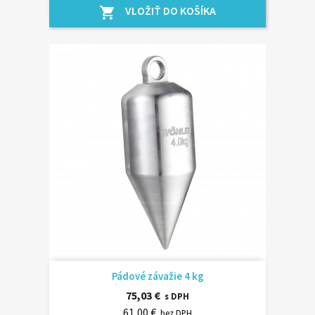
VLOŽIŤ DO KOŠÍKA
shopping_cart
Pádové závažie 4 kg
75,03 €
s DPH
61,00 €
bez DPH