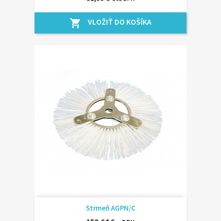
VLOŽIŤ DO KOŠÍKA
shopping_cart
Strmeň AGPN/C