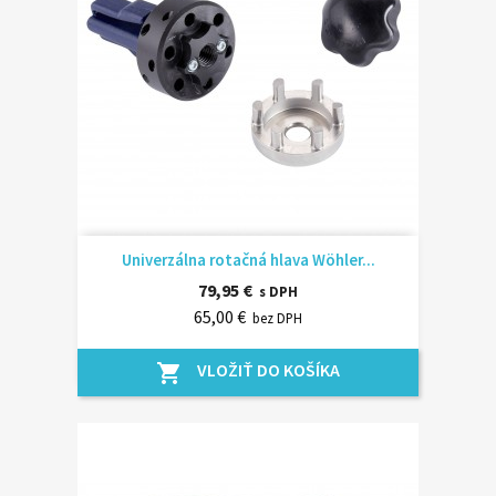
Univerzálna rotačná hlava Wöhler...
79,95 €
s DPH
65,00 €
bez DPH
VLOŽIŤ DO KOŠÍKA
shopping_cart