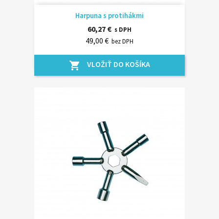
Harpuna s protihákmi
60,27 €
s DPH
49,00 €
bez DPH
VLOŽIŤ DO KOŠÍKA
shopping_cart