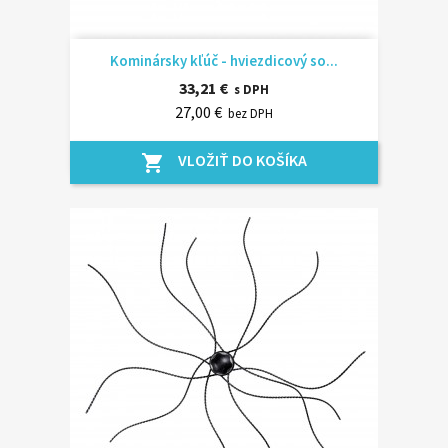
Kominársky kľúč - hviezdicový so...
33,21 €
s DPH
27,00 €
bez DPH
VLOŽIŤ DO KOŠÍKA
shopping_cart