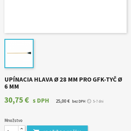
UPÍNACIA HLAVA Ø 28 MM PRO GFK-TYČ Ø
6 MM
30,75 €
s DPH
25,00 €
bez DPH
5-7 dni
Množstvo