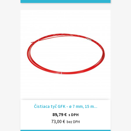
Čistiaca tyč GFK - ø 7 mm, 15 m...
89,79 €
s DPH
73,00 €
bez DPH