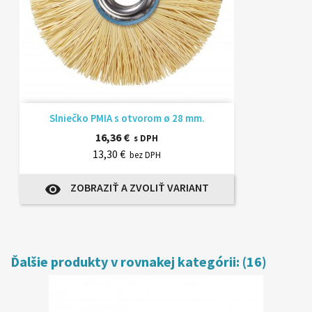
Slniečko PMIA s otvorom ø 28 mm.
16,36 €
s DPH
13,30 €
bez DPH
ZOBRAZIŤ A ZVOLIŤ VARIANT
visibility
Ďalšie produkty v rovnakej kategórii: (16)