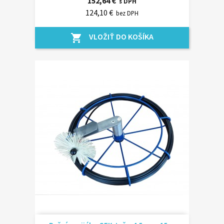
152,64 €
s DPH
124,10 €
bez DPH
VLOŽIŤ DO KOŠÍKA
shopping_cart