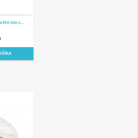
ad
x450 mm s...
H
OŠÍKA