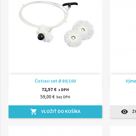
Rýchly náhľad

Čistiaci set Ø 80/100
Výmen
72,57 €
s DPH
59,00 €
bez DPH
VLOŽIŤ DO KOŠÍKA
Z
shopping_cart
visibility