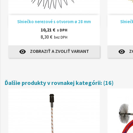
Rýchly náhľad

Slniečko nerezové s otvorom ø 28 mm
Slnieč
10,21 €
s DPH
8,30 €
bez DPH
ZOBRAZIŤ A ZVOLIŤ VARIANT
Z
visibility
visibility
Ďalšie produkty v rovnakej kategórii: (16)