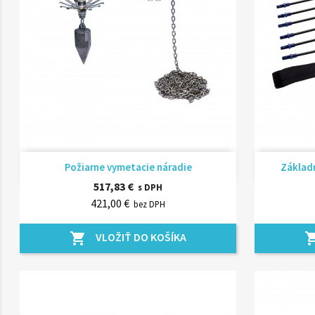
Rýchly náhľad

Požiarne vymetacie náradie
Základ
517,83 €
s DPH
421,00 €
bez DPH
VLOŽIŤ DO KOŠÍKA
shopping_cart
shopping