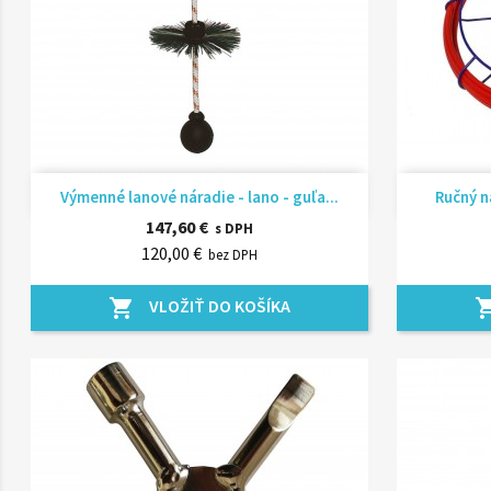
Rýchly náhľad

Výmenné lanové náradie - lano - guľa...
Ručný na
147,60 €
s DPH
120,00 €
bez DPH
VLOŽIŤ DO KOŠÍKA
shopping_cart
shopping