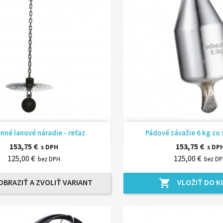
Rýchly náhľad
Rýchly náhľ


né lanové náradie - reťaz
Pádové závažie 6 kg z
153,75 €
153,75 €
s DPH
s DP
125,00 €
125,00 €
bez DPH
bez D
OBRAZIŤ A ZVOLIŤ VARIANT
VLOŽIŤ DO K
shopping_cart