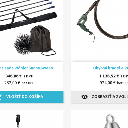
Rýchly náhľad
Rýchly náhľ


ná sada Wöhler Snap&Sweep
Ohybná hradeľ ø 
346,86 €
1 136,52 €
s DPH
s D
282,00 €
924,00 €
bez DPH
bez D
VLOŽIŤ DO KOŠÍKA
ZOBRAZIŤ A ZVOLI
_cart
visibility