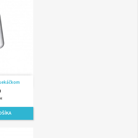
ad
o sekáčkom
H
PH
OŠÍKA