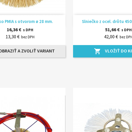
Rýchly náhľad
Rýchly náhľ


ko PMIA s otvorom ø 28 mm.
Slniečko z ocel. drôtu 450
16,36 €
51,66 €
s DPH
s DPH
13,30 €
42,00 €
bez DPH
bez DP
OBRAZIŤ A ZVOLIŤ VARIANT
VLOŽIŤ DO K
shopping_cart