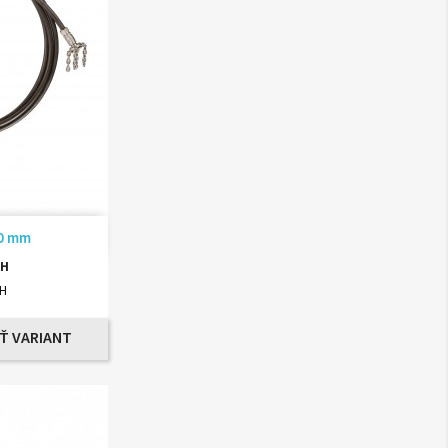
ad
20 mm
PH
PH
Ť VARIANT