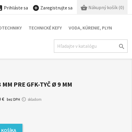

Nákupný košík
(0)


Prihláste sa
Zaregistrujte sa
OTECHNIKY
TECHNICKÉ KEFY
VODA, KÚRENIE, PLYN

8 MM PRE GFK-TYČ Ø 9 MM
0 €
bez DPH
skladom
 KOŠÍKA