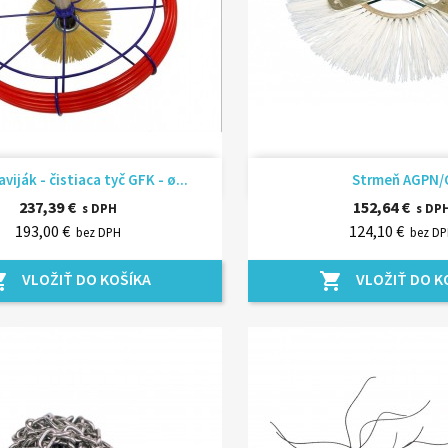
Rýchly náhľad
Rýchly náhľ


viják - čistiaca tyč GFK - ø...
Strmeň AGPN/
237,39 €
152,64 €
s DPH
s DP
193,00 €
124,10 €
bez DPH
bez D
VLOŽIŤ DO KOŠÍKA
VLOŽIŤ DO K
_cart
shopping_cart