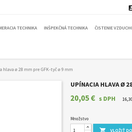
MERACIA TECHNIKA
INŠPEKČNÁ TECHNIKA
ČISTENIE VZDUCH
a hlava ø 28 mm pre GFK-tyč ø 9 mm
UPÍNACIA HLAVA Ø 2
20,05 €
s DPH
16,3
Množstvo

VLOŽIŤ DO