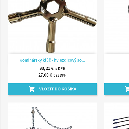
Rýchly náhľad

Kominársky kľúč - hviezdicový so...
33,21 €
s DPH
27,00 €
bez DPH
VLOŽIŤ DO KOŠÍKA
shopping_cart
shopping