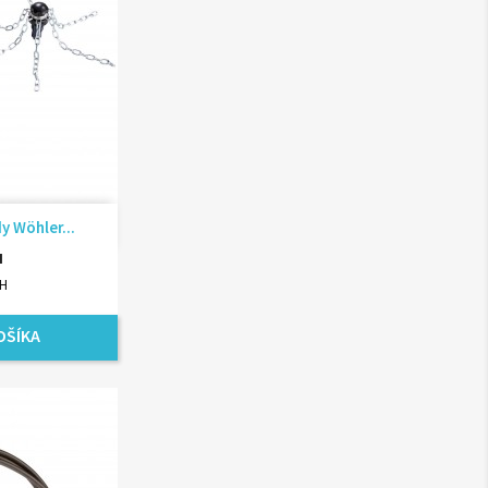
ad
y Wöhler...
H
PH
OŠÍKA