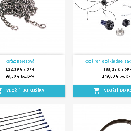
Rýchly náhľad
Rýchly náhľ


Reťaz nerezová
Rozšírenie základnej sad
122,39 €
183,27 €
s DPH
s DP
99,50 €
149,00 €
bez DPH
bez D
VLOŽIŤ DO KOŠÍKA
VLOŽIŤ DO K
_cart
shopping_cart