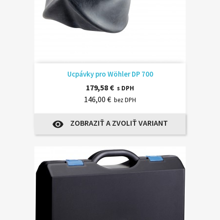
Ucpávky pro Wöhler DP 700
179,58 €
s DPH
146,00 €
bez DPH
ZOBRAZIŤ A ZVOLIŤ VARIANT
visibility