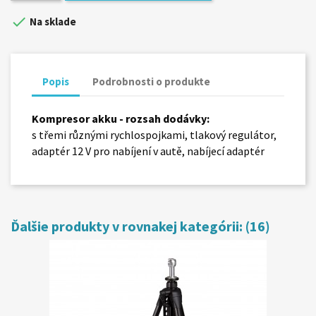

Na sklade
Popis
Podrobnosti o produkte
Kompresor akku - rozsah dodávky:
s třemi různými rychlospojkami, tlakový regulátor,
adaptér 12 V pro nabíjení v autě, nabíjecí adaptér
Ďalšie produkty v rovnakej kategórii: (16)