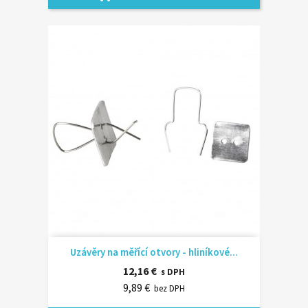
Uzávěry na měřící otvory - hliníkové...
12,16 €
s DPH
9,89 €
bez DPH