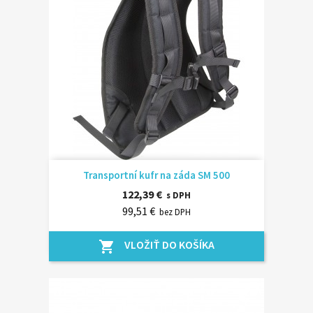
Transportní kufr na záda SM 500
122,39 €
s DPH
99,51 €
bez DPH
VLOŽIŤ DO KOŠÍKA
shopping_cart