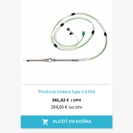
Pitotova trubice typu S A 550
361,62 €
s DPH
294,00 €
bez DPH
VLOŽIŤ DO KOŠÍKA
shopping_cart