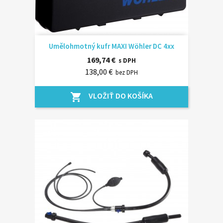
Umělohmotný kufr MAXI Wöhler DC 4xx
169,74 €
s DPH
138,00 €
bez DPH
VLOŽIŤ DO KOŠÍKA
shopping_cart