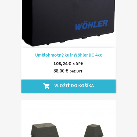
Umělohmotný kufr Wöhler DC 4xx
108,24 €
s DPH
88,00 €
bez DPH
VLOŽIŤ DO KOŠÍKA
shopping_cart