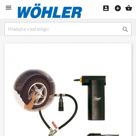




