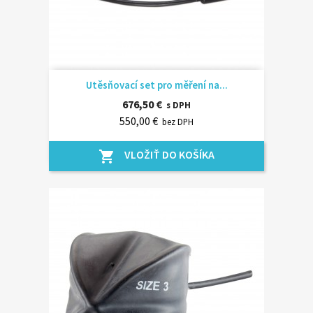
Utěsňovací set pro měření na...
676,50 €
s DPH
550,00 €
bez DPH
VLOŽIŤ DO KOŠÍKA
shopping_cart