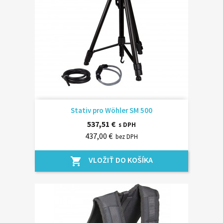
Stativ pro Wöhler SM 500
537,51 €
s DPH
437,00 €
bez DPH
VLOŽIŤ DO KOŠÍKA
shopping_cart