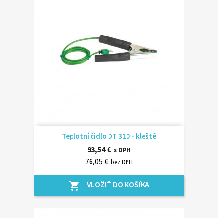
Teplotní čidlo DT 310 - kleště
93,54 €
s DPH
76,05 €
bez DPH
VLOŽIŤ DO KOŠÍKA
shopping_cart