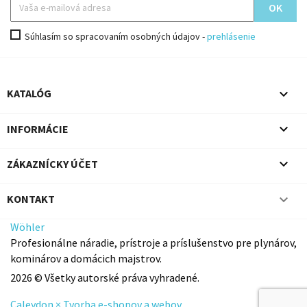
Súhlasím so spracovaním osobných údajov -
prehlásenie

KATALÓG

INFORMÁCIE

ZÁKAZNÍCKY ÚČET

KONTAKT
Wöhler
Profesionálne náradie, prístroje a príslušenstvo pre plynárov,
kominárov a domácich majstrov.
2026 © Všetky autorské práva vyhradené.
Caleydon × Tvorba e-shopov a webov