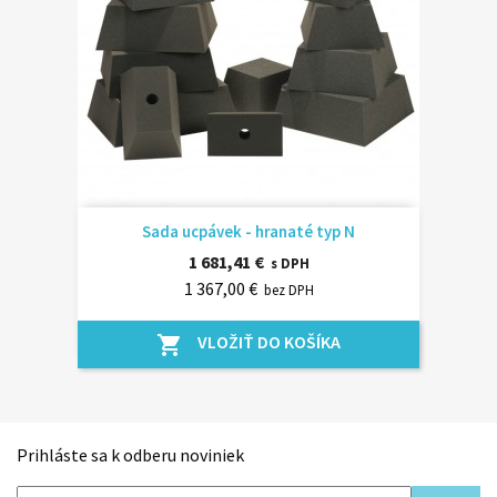
Sada ucpávek - hranaté typ N
1 681,41 €
s DPH
1 367,00 €
bez DPH
VLOŽIŤ DO KOŠÍKA
shopping_cart
Prihláste sa k odberu noviniek