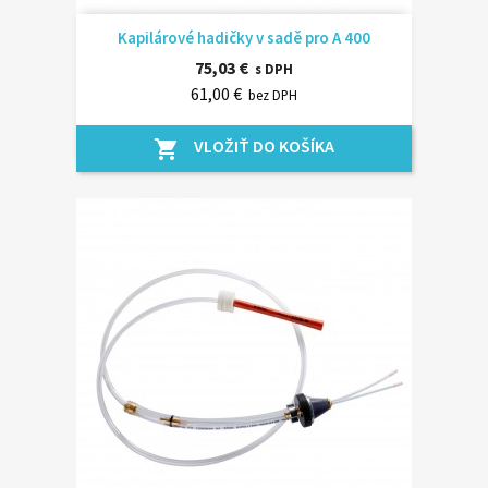
Kapilárové hadičky v sadě pro A 400
75,03 €
s DPH
61,00 €
bez DPH
VLOŽIŤ DO KOŠÍKA
shopping_cart