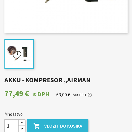
AKKU - KOMPRESOR „AIRMAN
77,49 €
s DPH
63,00 €
bez DPH
Množstvo

VLOŽIŤ DO KOŠÍKA