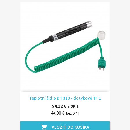
Teplotní čidlo DT 310 - dotykové TF 1
54,12 €
s DPH
44,00 €
bez DPH
VLOŽIŤ DO KOŠÍKA
shopping_cart