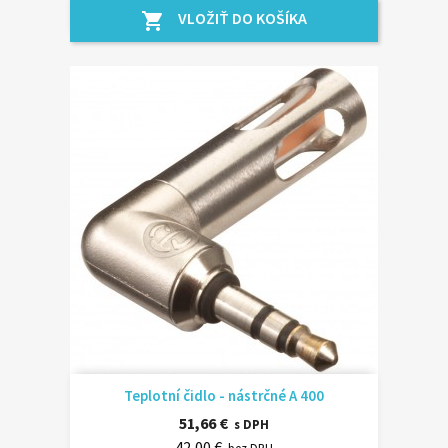
VLOŽIŤ DO KOŠÍKA
shopping_cart
Teplotní čidlo - nástrčné A 400
51,66 €
s DPH
42,00 €