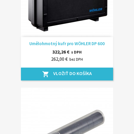
Umělohmotný kufr pro WÖHLER DP 600
322,26 €
s DPH
262,00 €
bez DPH
VLOŽIŤ DO KOŠÍKA
shopping_cart