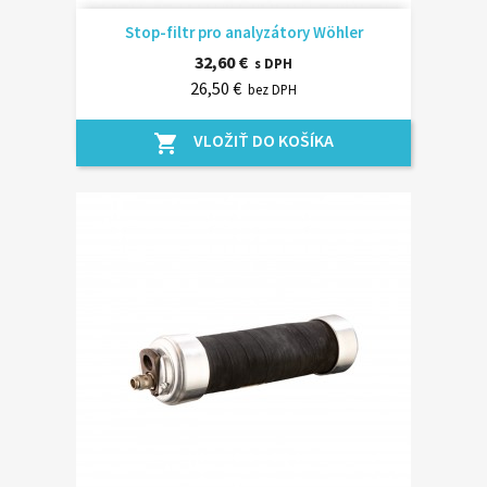
Stop-filtr pro analyzátory Wöhler
32,60 €
s DPH
26,50 €
bez DPH
VLOŽIŤ DO KOŠÍKA
shopping_cart