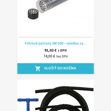
Filtrové patrony SM 500 - výměna za...
91,02 €
s DPH
74,00 €
bez DPH
VLOŽIŤ DO KOŠÍKA
shopping_cart