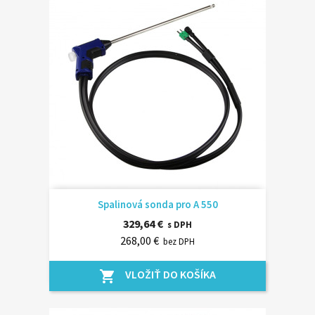
Spalinová sonda pro A 550
329,64 €
s DPH
268,00 €
bez DPH
VLOŽIŤ DO KOŠÍKA
shopping_cart