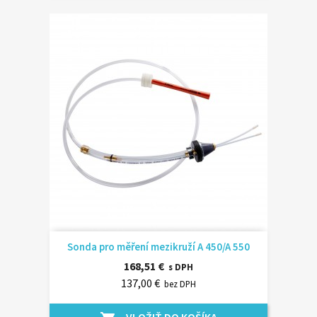
Sonda pro měření mezikruží A 450/A 550
168,51 €
s DPH
137,00 €
bez DPH