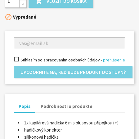

VLOŽIŤ DO KOŠÍKA

Vypredané
Súhlasím so spracovaním osobných údajov -
prehlásenie
UPOZORNITE MA, KEĎ BUDE PRODUKT DOSTUPNÝ
Popis
Podrobnosti o produkte
1x kapilárová hadička 6 m s plusovou přípojkou (+)
hadičkový konektor
silikonová hadička