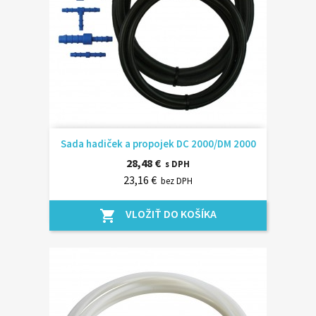
Sada hadiček a propojek DC 2000/DM 2000
28,48 €
s DPH
23,16 €
bez DPH
VLOŽIŤ DO KOŠÍKA
shopping_cart