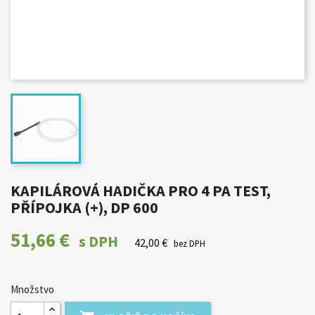
KAPILÁROVÁ HADIČKA PRO 4 PA TEST,
PŘÍPOJKA (+), DP 600
51,66 €
s DPH
42,00 €
bez DPH
Množstvo