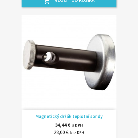
VLOŽIŤ DO KOŠÍKA
shopping_cart
Magnetický držák teplotní sondy
34,44 €
s DPH
28,00 €
bez DPH