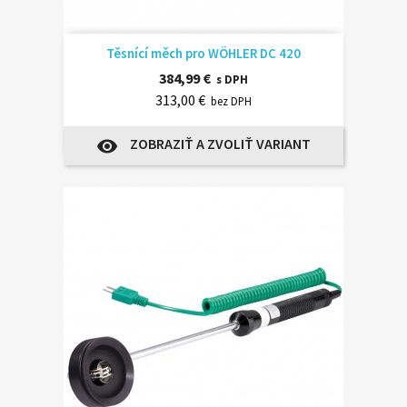
Těsnící měch pro WÖHLER DC 420
384,99 €
s DPH
313,00 €
bez DPH
ZOBRAZIŤ A ZVOLIŤ VARIANT
visibility