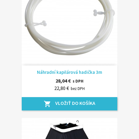
Náhradní kapilárová hadička 3m
28,04 €
s DPH
22,80 €
bez DPH
VLOŽIŤ DO KOŠÍKA
shopping_cart