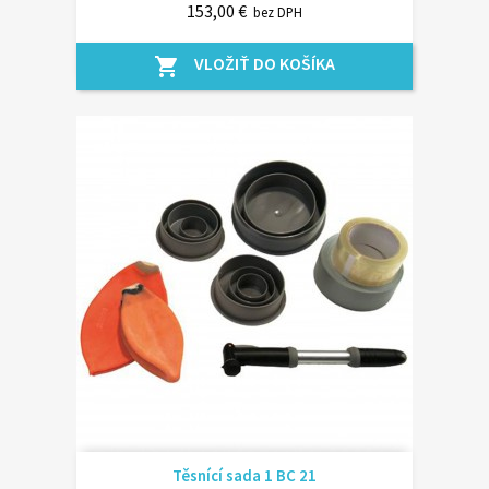
153,00 €
bez DPH
VLOŽIŤ DO KOŠÍKA
shopping_cart
Těsnící sada 1 BC 21