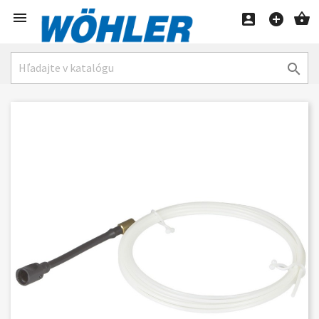




