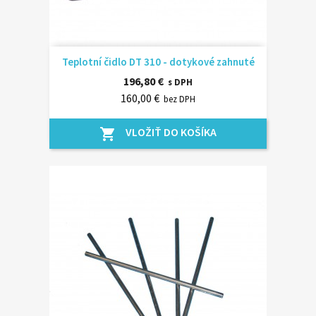
Teplotní čidlo DT 310 - dotykové zahnuté
196,80 €
s DPH
160,00 €
bez DPH
VLOŽIŤ DO KOŠÍKA
shopping_cart