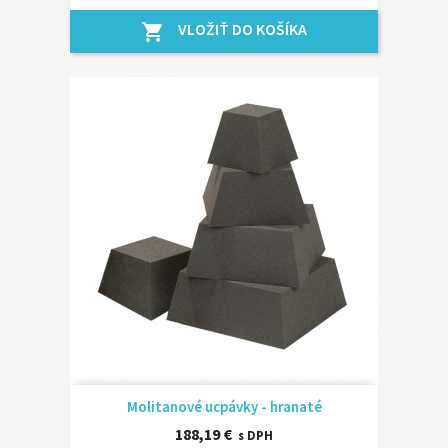
VLOŽIŤ DO KOŠÍKA
shopping_cart
Molitanové ucpávky - hranaté
188,19 €
s DPH