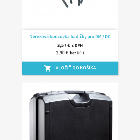
Nerezová koncovka hadičky pro DM / DC
3,57 €
s DPH
2,90 €
bez DPH
VLOŽIŤ DO KOŠÍKA
shopping_cart