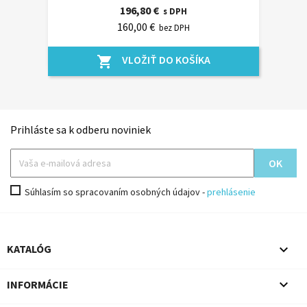
196,80 €
s DPH
160,00 €
bez DPH
VLOŽIŤ DO KOŠÍKA
shopping_cart
Prihláste sa k odberu noviniek
Súhlasím so spracovaním osobných údajov -
prehlásenie

KATALÓG

INFORMÁCIE