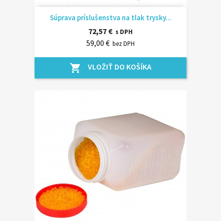
Súprava príslušenstva na tlak trysky...
72,57 €
s DPH
59,00 €
bez DPH
VLOŽIŤ DO KOŠÍKA
shopping_cart