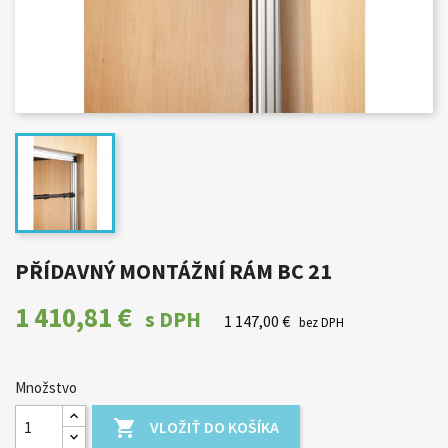
PŘÍDAVNÝ MONTÁŽNÍ RÁM BC 21
1 410,81 €
s DPH
1 147,00 €
bez DPH
Množstvo

VLOŽIŤ DO KOŠÍKA