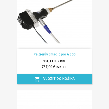
Peltierův chladič pro A 500
931,11 €
s DPH
757,00 €
bez DPH
VLOŽIŤ DO KOŠÍKA
shopping_cart