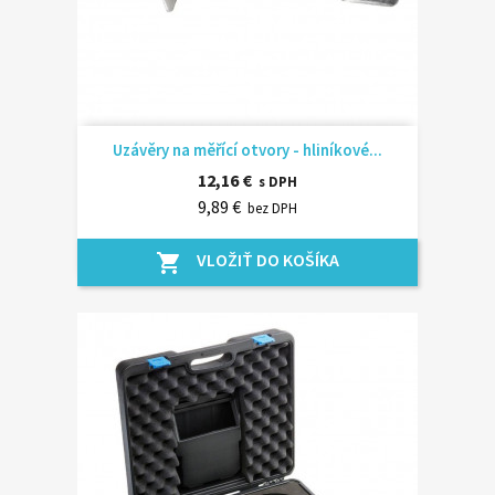
Uzávěry na měřící otvory - hliníkové...
12,16 €
s DPH
9,89 €
bez DPH
VLOŽIŤ DO KOŠÍKA
shopping_cart