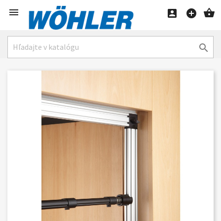




