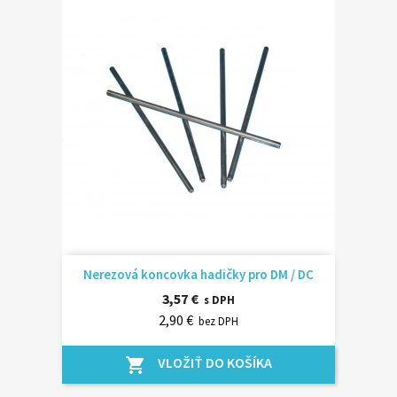
Nerezová koncovka hadičky pro DM / DC
3,57 €
s DPH
2,90 €
bez DPH
VLOŽIŤ DO KOŠÍKA
shopping_cart