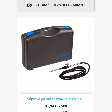
ZOBRAZIŤ A ZVOLIŤ VARIANT
visibility
Súprava príslušenstva na meranie...
95,94 €
s DPH