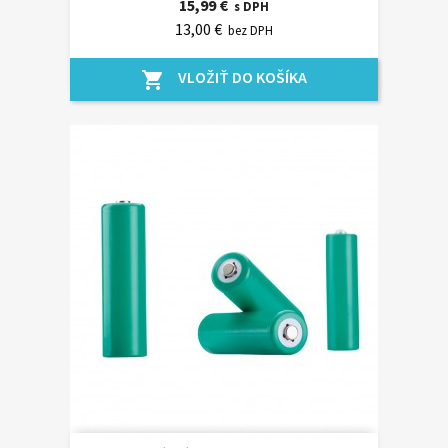
15,99 €
s DPH
13,00 €
bez DPH
VLOŽIŤ DO KOŠÍKA
shopping_cart