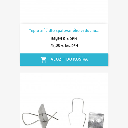
Teplotní čidlo spalovaného vzduchu...
95,94 €
s DPH
78,00 €
bez DPH
VLOŽIŤ DO KOŠÍKA
shopping_cart