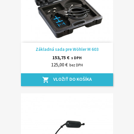
Základná sada pre Wöhler M 603
153,75 €
s DPH
125,00 €
bez DPH
VLOŽIŤ DO KOŠÍKA
shopping_cart