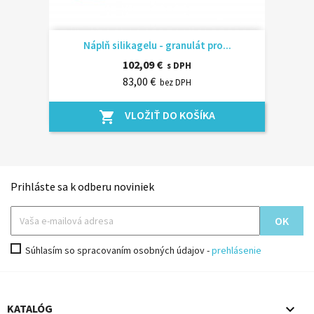
Náplň silikagelu - granulát pro...
102,09 €
s DPH
83,00 €
bez DPH
VLOŽIŤ DO KOŠÍKA
shopping_cart
Prihláste sa k odberu noviniek
Súhlasím so spracovaním osobných údajov -
prehlásenie

KATALÓG