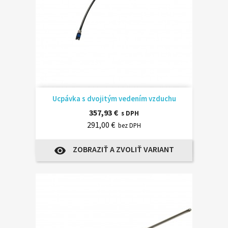
Ucpávka s dvojitým vedením vzduchu
357,93 €
s DPH
291,00 €
bez DPH
ZOBRAZIŤ A ZVOLIŤ VARIANT
visibility