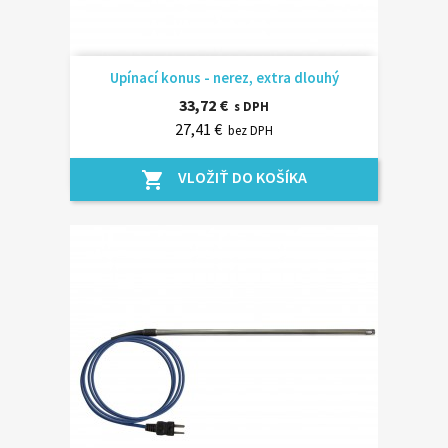
Upínací konus - nerez, extra dlouhý
33,72 €
s DPH
27,41 €
bez DPH
VLOŽIŤ DO KOŠÍKA
shopping_cart