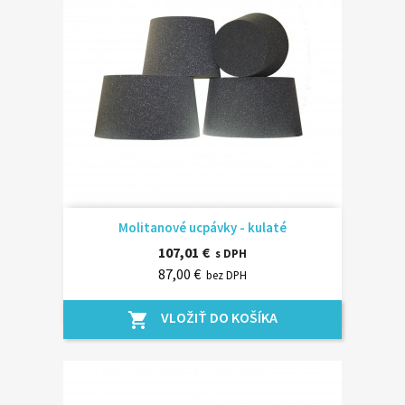
Molitanové ucpávky - kulaté
107,01 €
s DPH
87,00 €
bez DPH
VLOŽIŤ DO KOŠÍKA
shopping_cart