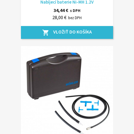
Nabíjecí baterie Ni-MH 1.2V
34,44 €
s DPH
28,00 €
bez DPH
VLOŽIŤ DO KOŠÍKA
shopping_cart