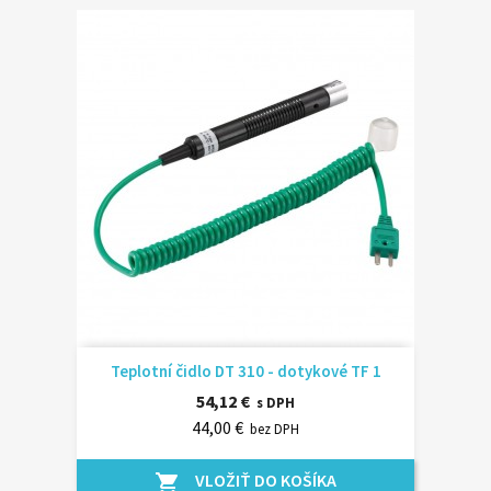
Teplotní čidlo DT 310 - dotykové TF 1
54,12 €
s DPH
44,00 €
bez DPH
VLOŽIŤ DO KOŠÍKA
shopping_cart