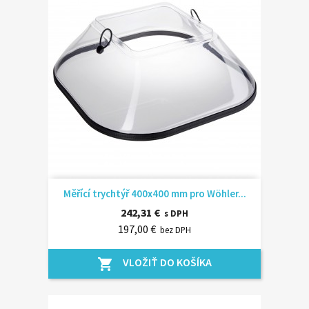
Měřící trychtýř 400x400 mm pro Wöhler...
242,31 €
s DPH
197,00 €
bez DPH
VLOŽIŤ DO KOŠÍKA
shopping_cart