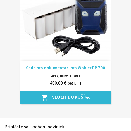
Sada pro dokumentaci pro Wöhler DP 700
492,00 €
s DPH
400,00 €
bez DPH
VLOŽIŤ DO KOŠÍKA
shopping_cart
Prihláste sa k odberu noviniek