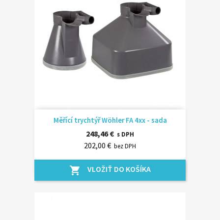
Měřící trychtýř Wöhler FA 4xx - sada
248,46 €
s DPH
202,00 €
bez DPH
VLOŽIŤ DO KOŠÍKA
shopping_cart