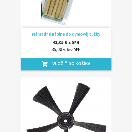
Náhradné náplne do dymovéj tužky
43,05 €
s DPH
35,00 €
bez DPH
VLOŽIŤ DO KOŠÍKA
shopping_cart