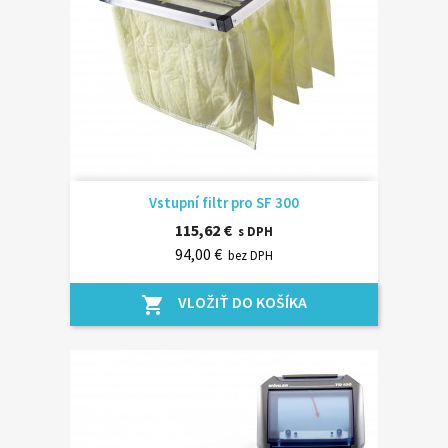
Vstupní filtr pro SF 300
115,62 €
s DPH
94,00 €
bez DPH
VLOŽIŤ DO KOŠÍKA
shopping_cart