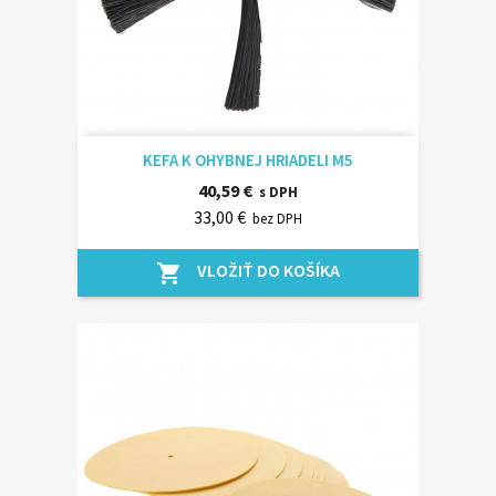
KEFA K OHYBNEJ HRIADELI M5
40,59 €
s DPH
33,00 €
bez DPH
VLOŽIŤ DO KOŠÍKA
shopping_cart