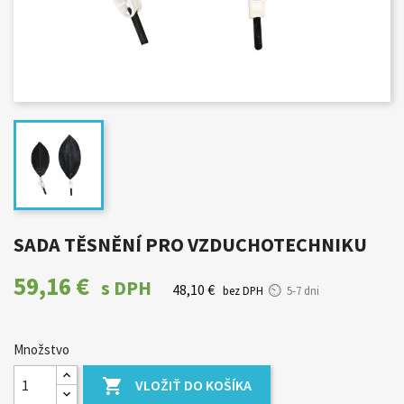
SADA TĚSNĚNÍ PRO VZDUCHOTECHNIKU
59,16 €
s DPH
48,10 €
bez DPH
5-7 dni
Množstvo

VLOŽIŤ DO KOŠÍKA