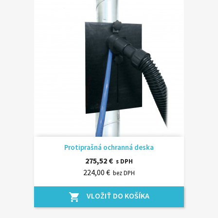
Protiprašná ochranná deska
275,52 €
s DPH
224,00 €
bez DPH
VLOŽIŤ DO KOŠÍKA
shopping_cart