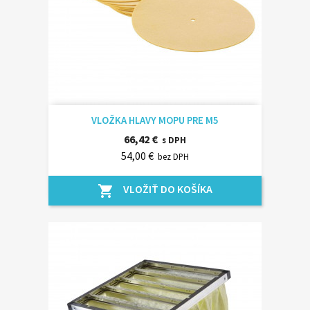
VLOŽKA HLAVY MOPU PRE M5
66,42 €
s DPH
54,00 €
bez DPH
VLOŽIŤ DO KOŠÍKA
shopping_cart