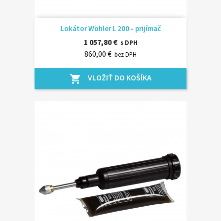
Lokátor Wöhler L 200 - prijímač
1 057,80 €
s DPH
860,00 €
bez DPH
VLOŽIŤ DO KOŠÍKA
shopping_cart