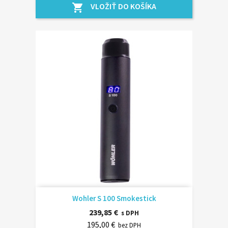
VLOŽIŤ DO KOŠÍKA
shopping_cart
Wohler S 100 Smokestick
239,85 €
s DPH
195,00 €
bez DPH