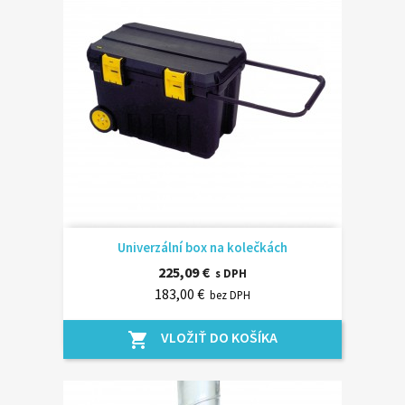
Univerzální box na kolečkách
225,09 €
s DPH
183,00 €
bez DPH
VLOŽIŤ DO KOŠÍKA
shopping_cart