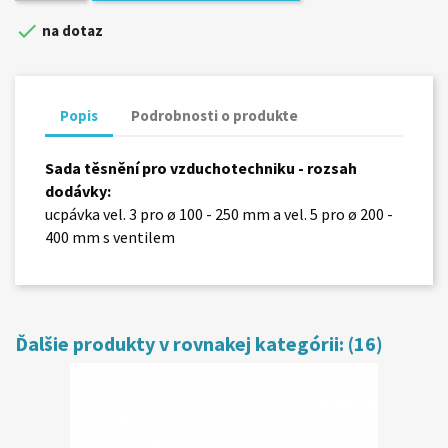

na dotaz
Popis
Podrobnosti o produkte
Sada těsnění pro vzduchotechniku - rozsah
dodávky:
ucpávka vel. 3 pro ø 100 - 250 mm a vel. 5 pro ø 200 -
400 mm s ventilem
Ďalšie produkty v rovnakej kategórii: (16)