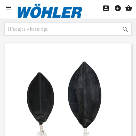




