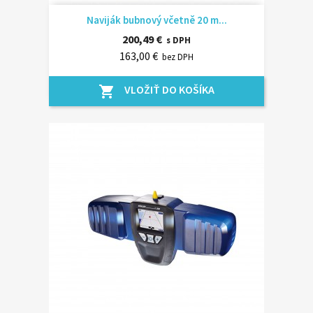
Naviják bubnový včetně 20 m...
200,49 €
s DPH
163,00 €
bez DPH
VLOŽIŤ DO KOŠÍKA
shopping_cart