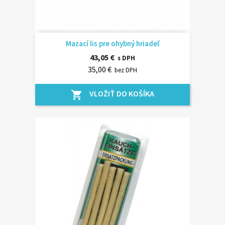
Mazací lis pre ohybný hriadeľ
43,05 €
s DPH
35,00 €
bez DPH
VLOŽIŤ DO KOŠÍKA
shopping_cart