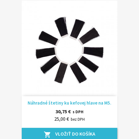
Náhradné štetiny ku kefovej hlave na M5.
30,75 €
s DPH
25,00 €
bez DPH
VLOŽIŤ DO KOŠÍKA
shopping_cart