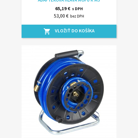
65,19 €
s DPH
53,00 €
bez DPH
VLOŽIŤ DO KOŠÍKA
shopping_cart