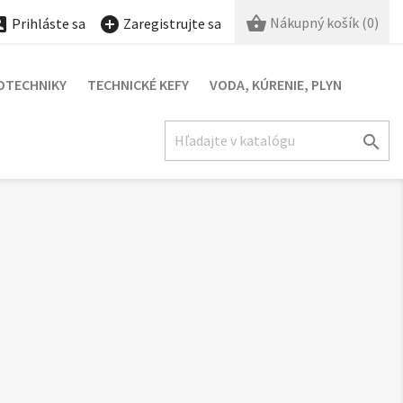

Nákupný košík
(0)


Prihláste sa
Zaregistrujte sa
OTECHNIKY
TECHNICKÉ KEFY
VODA, KÚRENIE, PLYN
