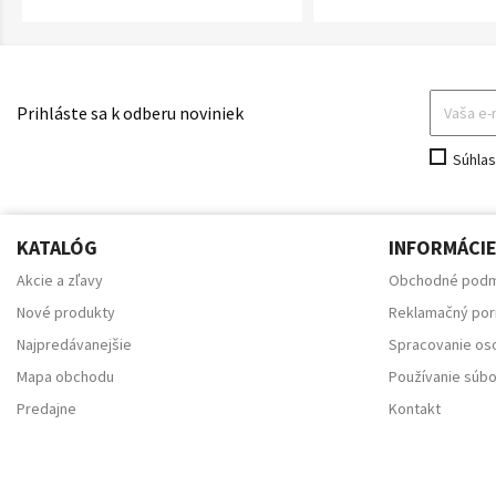
Prihláste sa k odberu noviniek
Súhla
KATALÓG
INFORMÁCI
Akcie a zľavy
Obchodné podm
Nové produkty
Reklamačný por
Najpredávanejšie
Spracovanie os
Mapa obchodu
Používanie súb
Predajne
Kontakt