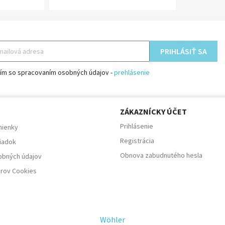
sím so spracovaním osobných údajov -
prehlásenie
E
ZÁKAZNÍCKY ÚČET
Prihlásenie
ienky
Registrácia
iadok
Obnova zabudnutého hesla
obných údajov
orov Cookies
Wöhler