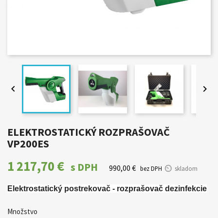


ELEKTROSTATICKÝ ROZPRAŠOVAČ
VP200ES
1 217,70 €
s DPH
990,00 €
bez DPH
skladom
Elektrostatický postrekovač - rozprašovač dezinfekcie
Množstvo