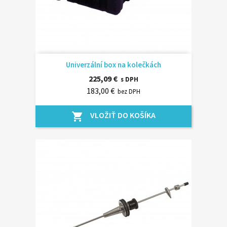
Univerzální box na kolečkách
225,09 €
s DPH
183,00 €
bez DPH
VLOŽIŤ DO KOŠÍKA
shopping_cart