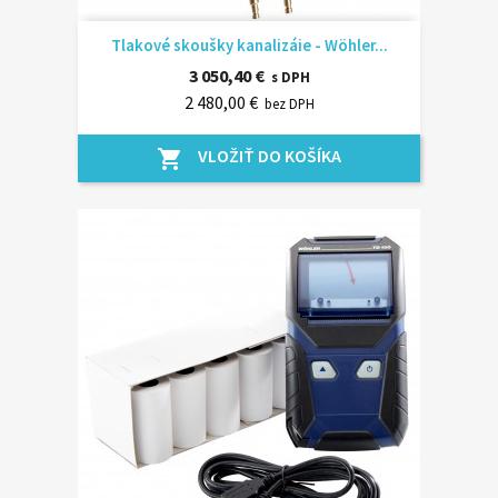
Tlakové skoušky kanalizáie - Wöhler...
3 050,40 €
s DPH
2 480,00 €
bez DPH
VLOŽIŤ DO KOŠÍKA
shopping_cart