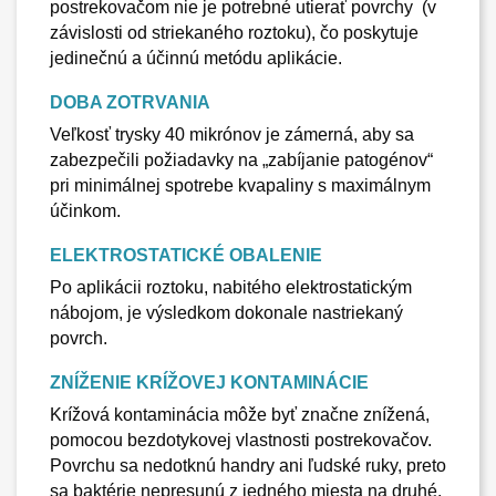
postrekovačom nie je potrebné utierať povrchy (v
závislosti od striekaného roztoku), čo poskytuje
jedinečnú a účinnú metódu aplikácie.
DOBA ZOTRVANIA
Veľkosť trysky 40 mikrónov je zámerná, aby sa
zabezpečili požiadavky na „zabíjanie patogénov“
pri minimálnej spotrebe kvapaliny s maximálnym
účinkom.
ELEKTROSTATICKÉ OBALENIE
Po aplikácii roztoku, nabitého elektrostatickým
nábojom, je výsledkom dokonale nastriekaný
povrch.
ZNÍŽENIE KRÍŽOVEJ KONTAMINÁCIE
Krížová kontaminácia môže byť značne znížená,
pomocou bezdotykovej vlastnosti postrekovačov.
Povrchu sa nedotknú handry ani ľudské ruky, preto
sa baktérie nepresunú z jedného miesta na druhé.