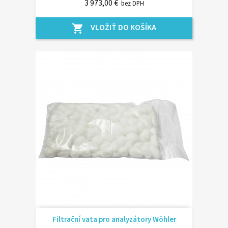
3 973,00 €
bez DPH
VLOŽIŤ DO KOŠÍKA
shopping_cart
Filtrační vata pro analyzátory Wöhler