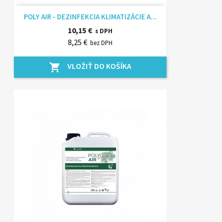
POLY AIR - DEZINFEKCIA KLIMATIZÁCIE A...
10,15 €
s DPH
8,25 €
bez DPH
VLOŽIŤ DO KOŠÍKA
shopping_cart