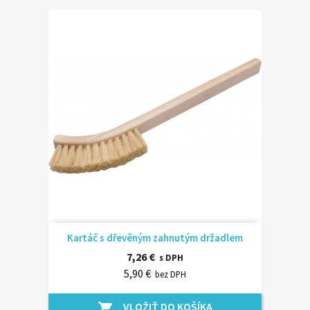
Kartáč s dřevěným zahnutým držadlem
7,26 €
s DPH
5,90 €
bez DPH
VLOŽIŤ DO KOŠÍKA
shopping_cart