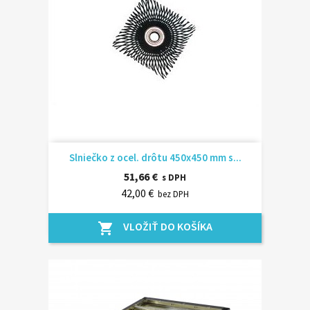
Slniečko z ocel. drôtu 450x450 mm s...
51,66 €
s DPH
42,00 €
bez DPH
VLOŽIŤ DO KOŠÍKA
shopping_cart