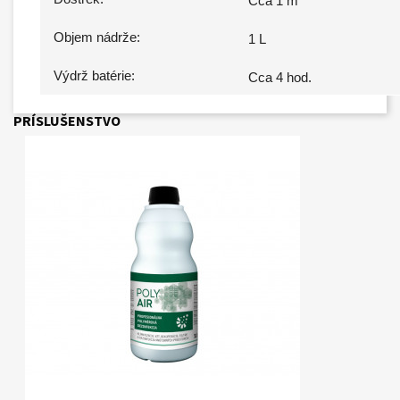
Cca 1 m
Objem nádrže
:
1 L
Výdrž batérie
:
Cca 4 hod.
PRÍSLUŠENSTVO