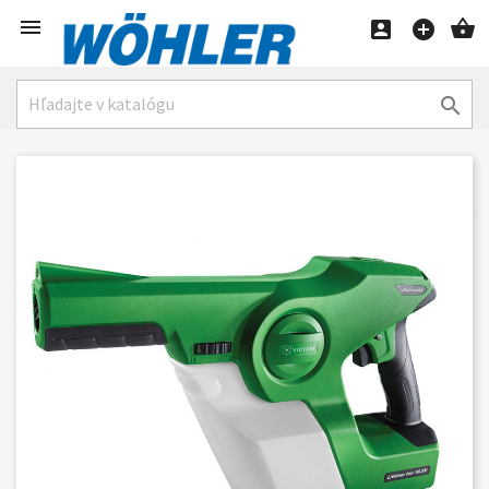




