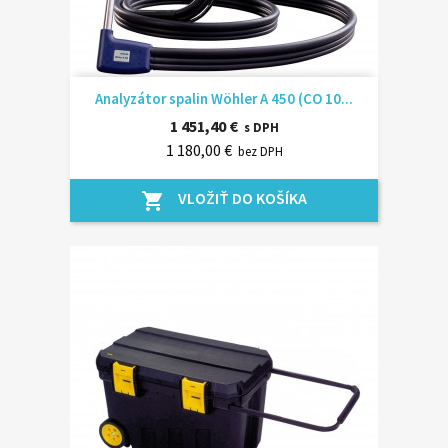
Analyzátor spalin Wöhler A 450 (CO 10...
1 451,40 €
s DPH
1 180,00 €
bez DPH
VLOŽIŤ DO KOŠÍKA
shopping_cart