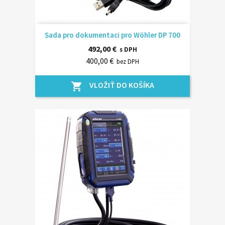
Sada pro dokumentaci pro Wöhler DP 700
492,00 €
s DPH
400,00 €
bez DPH
VLOŽIŤ DO KOŠÍKA
shopping_cart