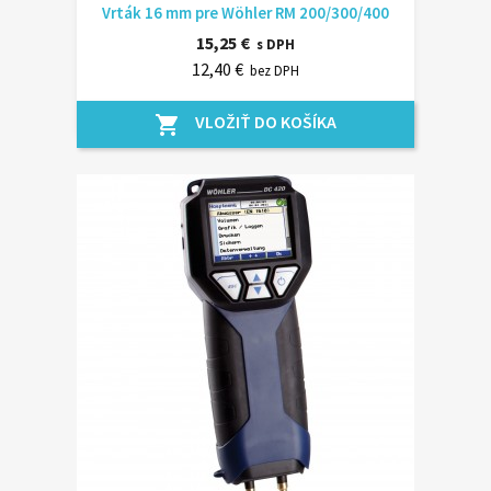
Vrták 16 mm pre Wöhler RM 200/300/400
15,25 €
s DPH
12,40 €
bez DPH
VLOŽIŤ DO KOŠÍKA
shopping_cart