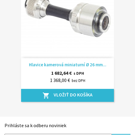
Hlavice kamerová miniaturní Ø 26 mm...
1 682,64 €
s DPH
1 368,00 €
bez DPH
VLOŽIŤ DO KOŠÍKA
shopping_cart
Prihláste sa k odberu noviniek