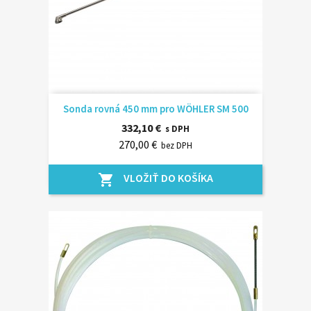
Sonda rovná 450 mm pro WÖHLER SM 500
332,10 €
s DPH
270,00 €
bez DPH
VLOŽIŤ DO KOŠÍKA
shopping_cart