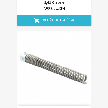
8,61 €
s DPH
7,00 €
bez DPH
VLOŽIŤ DO KOŠÍKA
shopping_cart