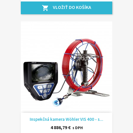
VLOŽIŤ DO KOŠÍKA
shopping_cart
Inspekčná kamera Wöhler VIS 400 - s...
4 886,79 €
s DPH