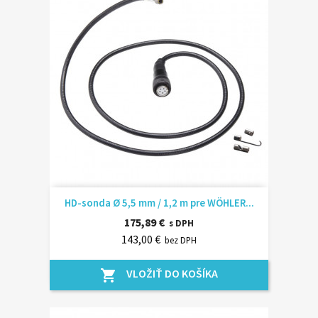
HD-sonda Ø 5,5 mm / 1,2 m pre WÖHLER...
175,89 €
s DPH
143,00 €
bez DPH
VLOŽIŤ DO KOŠÍKA
shopping_cart