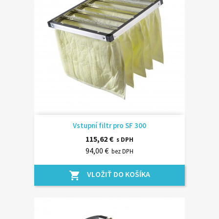
Vstupní filtr pro SF 300
115,62 €
s DPH
94,00 €
bez DPH
VLOŽIŤ DO KOŠÍKA
shopping_cart