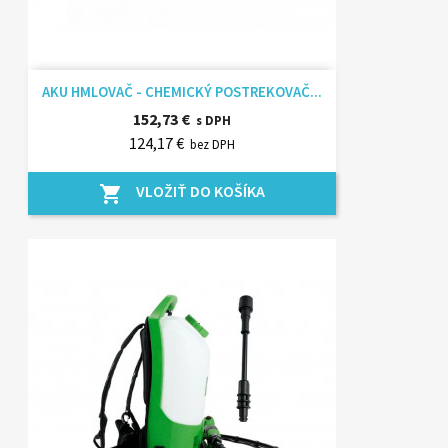
AKU HMLOVAČ - CHEMICKÝ POSTREKOVAČ...
152,73 €
s DPH
124,17 €
bez DPH
VLOŽIŤ DO KOŠÍKA
shopping_cart