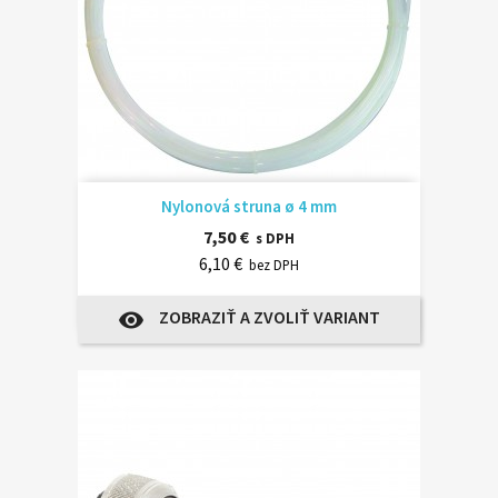
Nylonová struna ø 4 mm
7,50 €
s DPH
6,10 €
bez DPH
ZOBRAZIŤ A ZVOLIŤ VARIANT
visibility