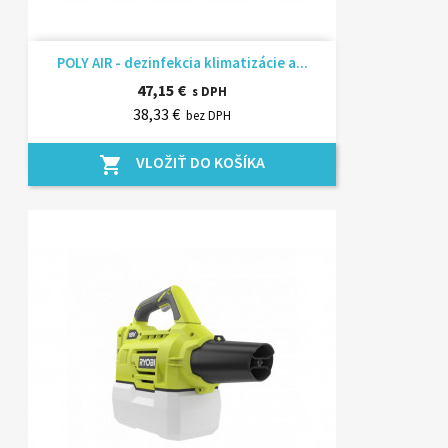
POLY AIR - dezinfekcia klimatizácie a...
47,15 €
s DPH
38,33 €
bez DPH
VLOŽIŤ DO KOŠÍKA
shopping_cart