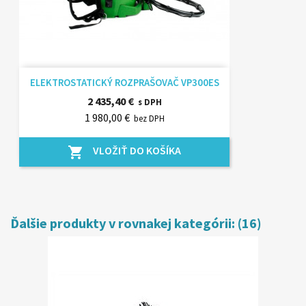
ELEKTROSTATICKÝ ROZPRAŠOVAČ VP300ES
2 435,40 €
s DPH
1 980,00 €
bez DPH
VLOŽIŤ DO KOŠÍKA
shopping_cart
Ďalšie produkty v rovnakej kategórii: (16)