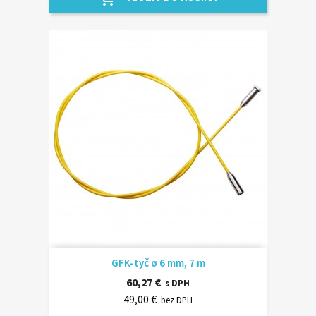
GFK-tyč ø 6 mm, 7 m
60,27 €
s DPH
49,00 €
bez DPH