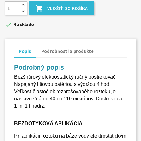

VLOŽIŤ DO KOŠÍKA

Na sklade
Popis
Podrobnosti o produkte
Podrobný popis
Bezšnúrový elektrostatický ručný postrekovač.
Napájaný lítiovou batériou s výdržou 4 hod.
Veľkosť čiastočiek rozprašovaného roztoku je
nastaviteľná od 40 do 110 mikrónov. Dostrek cca.
1 m, 1 l nádrž.
BEZDOTYKOVÁ APLIKÁCIA
Pri aplikácii roztoku na báze vody elektrostatickým