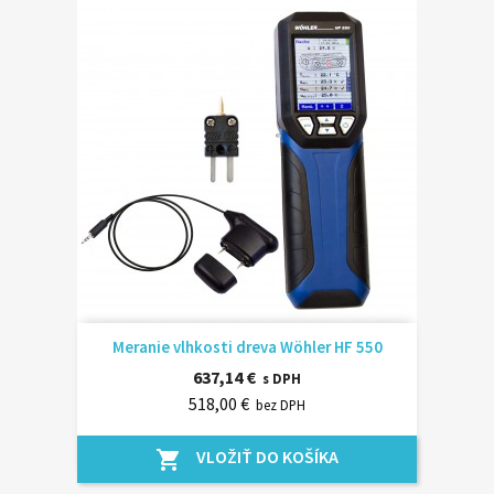
Meranie vlhkosti dreva Wöhler HF 550
637,14 €
s DPH
518,00 €
bez DPH
VLOŽIŤ DO KOŠÍKA
shopping_cart