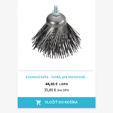
Zvonová kefa - tvrdá, pre motorové...
44,03 €
s DPH
35,80 €
bez DPH
VLOŽIŤ DO KOŠÍKA
shopping_cart