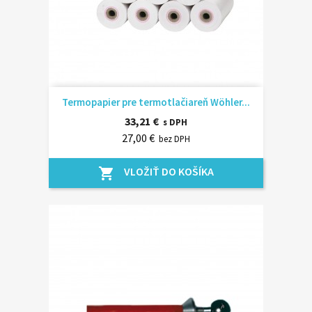
Termopapier pre termotlačiareň Wöhler...
33,21 €
s DPH
27,00 €
bez DPH
VLOŽIŤ DO KOŠÍKA
shopping_cart