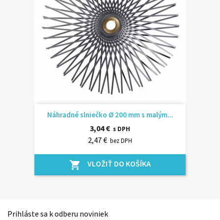
Náhradné slniečko Ø 200 mm s malým...
3,04 €
s DPH
2,47 €
bez DPH
VLOŽIŤ DO KOŠÍKA
shopping_cart
Prihláste sa k odberu noviniek