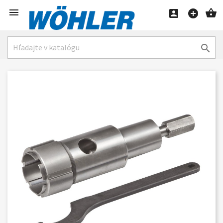




