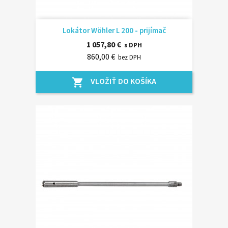
Lokátor Wöhler L 200 - prijímač
1 057,80 €
s DPH
860,00 €
bez DPH
VLOŽIŤ DO KOŠÍKA
shopping_cart