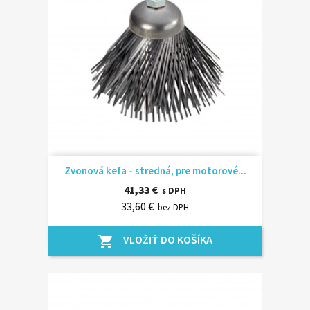
Zvonová kefa - stredná, pre motorové...
41,33 €
s DPH
33,60 €
bez DPH
VLOŽIŤ DO KOŠÍKA
shopping_cart