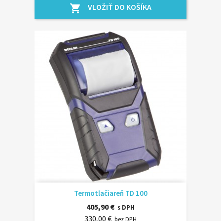
VLOŽIŤ DO KOŠÍKA
shopping_cart
Termotlačiareň TD 100
405,90 €
s DPH
330,00 €
bez DPH