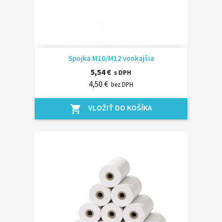
Spojka M10/M12 vonkajšia
5,54 €
s DPH
4,50 €
bez DPH
VLOŽIŤ DO KOŠÍKA
shopping_cart