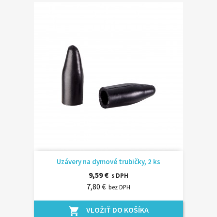
Uzávery na dymové trubičky, 2 ks
9,59 €
s DPH
7,80 €
bez DPH
VLOŽIŤ DO KOŠÍKA
shopping_cart