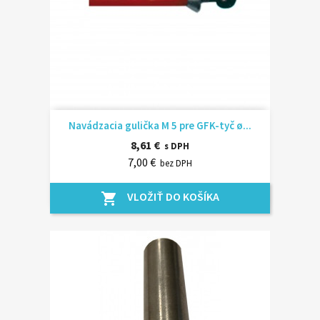
Navádzacia gulička M 5 pre GFK-tyč ø...
8,61 €
s DPH
7,00 €
bez DPH
VLOŽIŤ DO KOŠÍKA
shopping_cart