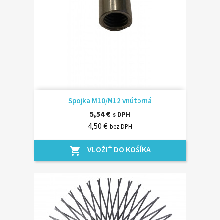
Spojka M10/M12 vnútorná
5,54 €
s DPH
4,50 €
bez DPH
VLOŽIŤ DO KOŠÍKA
shopping_cart