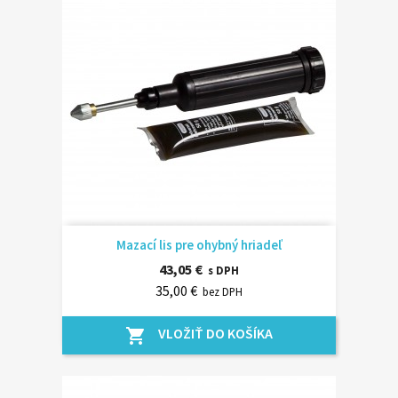
Mazací lis pre ohybný hriadeľ
43,05 €
s DPH
35,00 €
bez DPH
VLOŽIŤ DO KOŠÍKA
shopping_cart