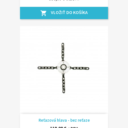
VLOŽIŤ DO KOŠÍKA
shopping_cart
Reťazová hlava - bez reťaze