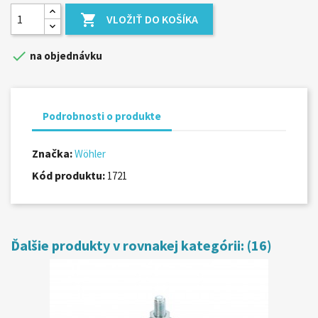

VLOŽIŤ DO KOŠÍKA

na objednávku
Podrobnosti o produkte
Značka:
Wöhler
Kód produktu:
1721
Ďalšie produkty v rovnakej kategórii: (16)