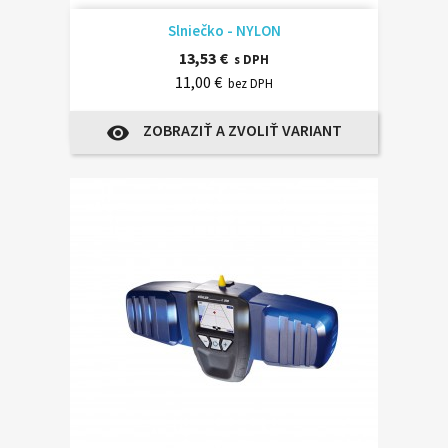
Slniečko - NYLON
13,53 €
s DPH
11,00 €
bez DPH
ZOBRAZIŤ A ZVOLIŤ VARIANT
visibility