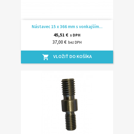
Nástavec 15 x 366 mm s vonkajším...
45,51 €
s DPH
37,00 €
bez DPH
VLOŽIŤ DO KOŠÍKA
shopping_cart