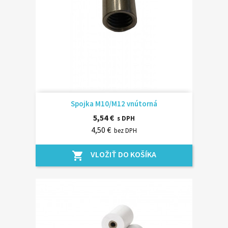
Spojka M10/M12 vnútorná
5,54 €
s DPH
4,50 €
bez DPH
VLOŽIŤ DO KOŠÍKA
shopping_cart