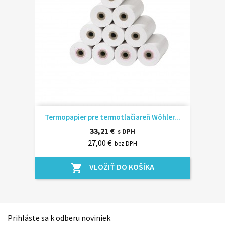
Termopapier pre termotlačiareň Wöhler...
33,21 €
s DPH
27,00 €
bez DPH
VLOŽIŤ DO KOŠÍKA
shopping_cart
Prihláste sa k odberu noviniek