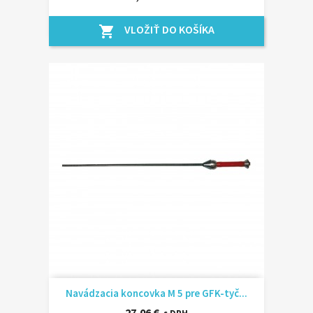
VLOŽIŤ DO KOŠÍKA
shopping_cart
Navádzacia koncovka M 5 pre GFK-tyč...
27,06 €