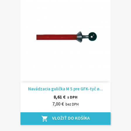
Navádzacia gulička M 5 pre GFK-tyč ø...
8,61 €
s DPH
7,00 €
bez DPH
VLOŽIŤ DO KOŠÍKA
shopping_cart