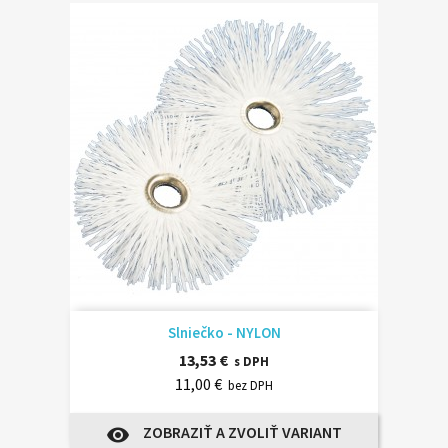
Slniečko - NYLON
13,53 €
s DPH
11,00 €
bez DPH
ZOBRAZIŤ A ZVOLIŤ VARIANT
visibility