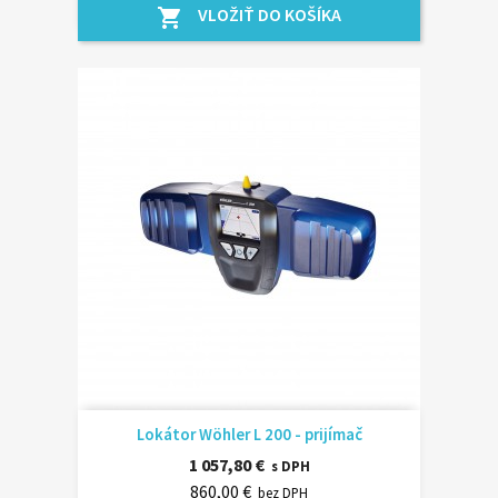
VLOŽIŤ DO KOŠÍKA
shopping_cart
Lokátor Wöhler L 200 - prijímač
1 057,80 €
s DPH
860,00 €
bez DPH