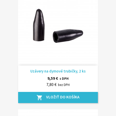
Uzávery na dymové trubičky, 2 ks
9,59 €
s DPH
7,80 €
bez DPH
VLOŽIŤ DO KOŠÍKA
shopping_cart