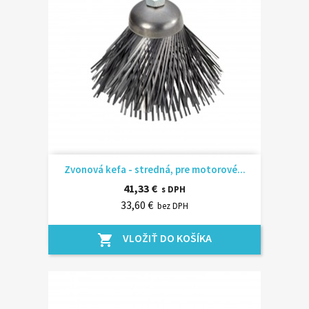
Zvonová kefa - stredná, pre motorové...
41,33 €
s DPH
33,60 €
bez DPH
VLOŽIŤ DO KOŠÍKA
shopping_cart