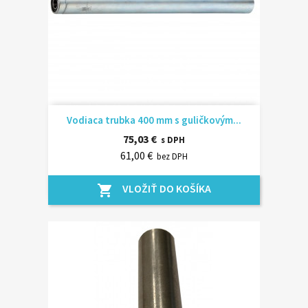
Vodiaca trubka 400 mm s guličkovým...
75,03 €
s DPH
61,00 €
bez DPH
VLOŽIŤ DO KOŠÍKA
shopping_cart