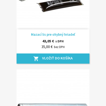
Mazací lis pre ohybný hriadeľ
43,05 €
s DPH
35,00 €
bez DPH
VLOŽIŤ DO KOŠÍKA
shopping_cart