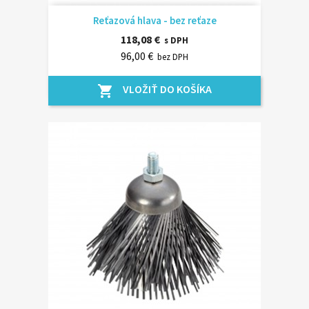
Reťazová hlava - bez reťaze
118,08 €
s DPH
96,00 €
bez DPH
VLOŽIŤ DO KOŠÍKA
shopping_cart