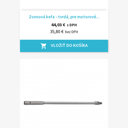
Zvonová kefa - tvrdá, pre motorové...
44,03 €
s DPH
35,80 €
bez DPH
VLOŽIŤ DO KOŠÍKA
shopping_cart