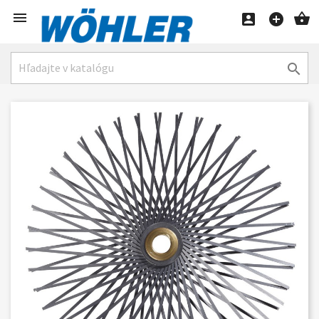




