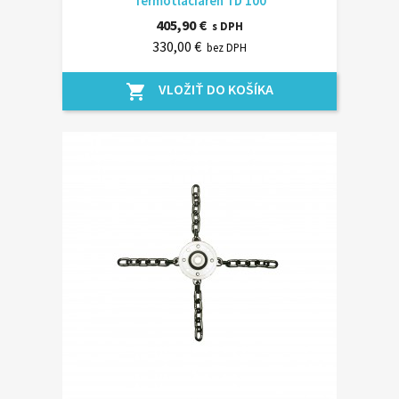
Termotlačiareň TD 100
405,90 €
s DPH
330,00 €
bez DPH
VLOŽIŤ DO KOŠÍKA
shopping_cart