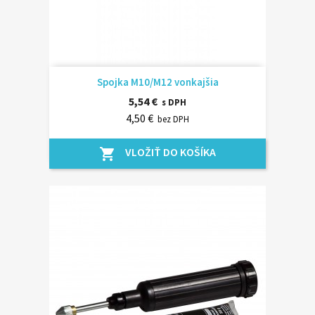
Spojka M10/M12 vonkajšia
5,54 €
s DPH
4,50 €
bez DPH
VLOŽIŤ DO KOŠÍKA
shopping_cart