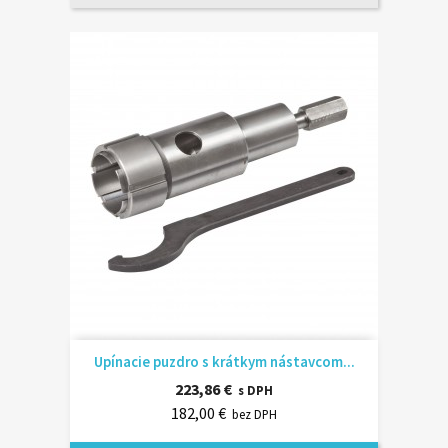
Upínacie puzdro s krátkym nástavcom...
223,86 €
s DPH
182,00 €
bez DPH