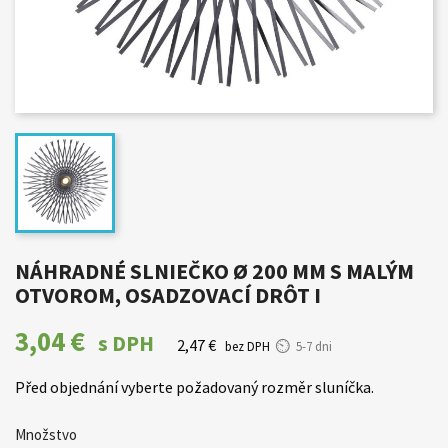
NÁHRADNÉ SLNIEČKO Ø 200 MM S MALÝM
OTVOROM, OSADZOVACÍ DRÔT I
3,04 €
s DPH
2,47 €
bez DPH
5-7 dni
Před objednání vyberte požadovaný rozměr sluníčka.
Množstvo