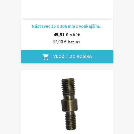
Nástavec 15 x 366 mm s vonkajším...
45,51 €
s DPH
37,00 €
bez DPH
VLOŽIŤ DO KOŠÍKA
shopping_cart