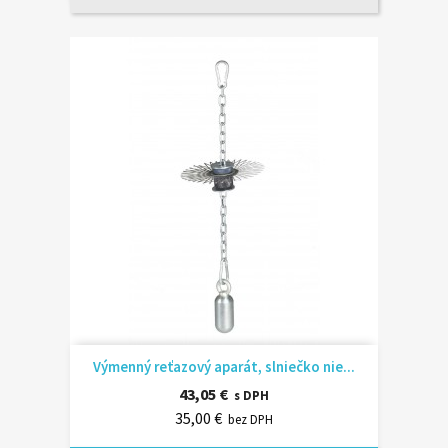
Výmenný reťazový aparát, slniečko nie...
43,05 €
s DPH
35,00 €
bez DPH