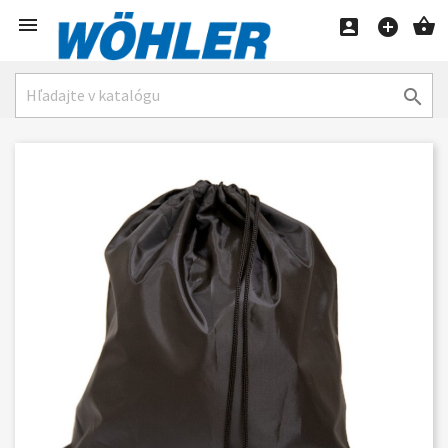




