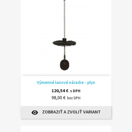
Výmenné lanové náradie - plyn
120,54 €
s DPH
98,00 €
bez DPH
ZOBRAZIŤ A ZVOLIŤ VARIANT
visibility