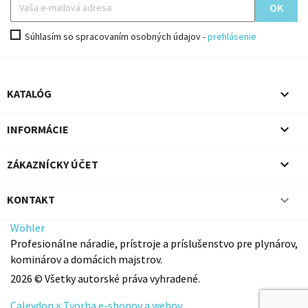
Súhlasím so spracovaním osobných údajov -
prehlásenie

KATALÓG

INFORMÁCIE

ZÁKAZNÍCKY ÚČET

KONTAKT
Wöhler
Profesionálne náradie, prístroje a príslušenstvo pre plynárov,
kominárov a domácich majstrov.
2026 © Všetky autorské práva vyhradené.
Caleydon × Tvorba e-shopov a webov