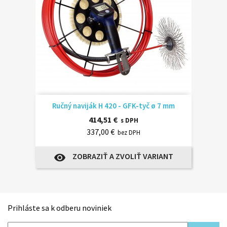
Ručný naviják H 420 - GFK-tyč ø 7 mm
414,51 €
s DPH
337,00 €
bez DPH
ZOBRAZIŤ A ZVOLIŤ VARIANT
visibility
Prihláste sa k odberu noviniek