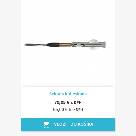
Sekáč s kolieskami
79,95 €
s DPH
65,00 €
bez DPH
VLOŽIŤ DO KOŠÍKA
shopping_cart