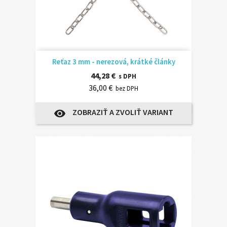
Reťaz 3 mm - nerezová, krátké články
44,28 €
s DPH
36,00 €
bez DPH
ZOBRAZIŤ A ZVOLIŤ VARIANT
visibility