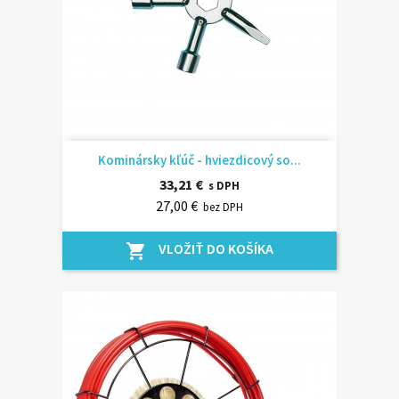
Kominársky kľúč - hviezdicový so...
33,21 €
s DPH
27,00 €
bez DPH
VLOŽIŤ DO KOŠÍKA
shopping_cart