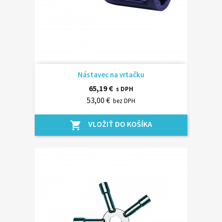
Nástavec na vrtačku
65,19 €
s DPH
53,00 €
bez DPH
VLOŽIŤ DO KOŠÍKA
shopping_cart