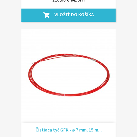
bez DPH
VLOŽIŤ DO KOŠÍKA
shopping_cart
Čistiaca tyč GFK - ø 7 mm, 15 m...