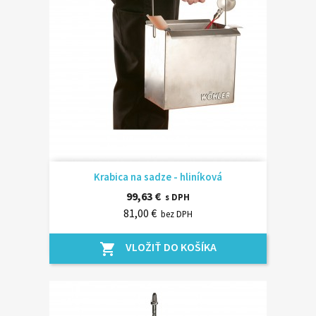
Krabica na sadze - hliníková
99,63 €
s DPH
81,00 €
bez DPH
VLOŽIŤ DO KOŠÍKA
shopping_cart