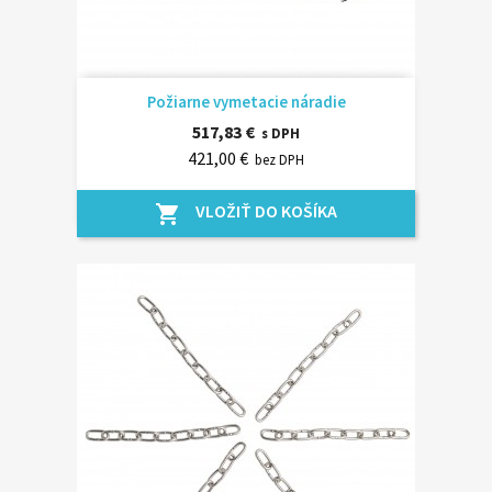
Požiarne vymetacie náradie
517,83 €
s DPH
421,00 €
bez DPH
VLOŽIŤ DO KOŠÍKA
shopping_cart