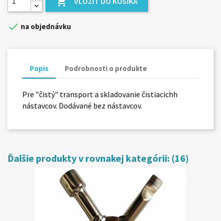

VLOŽIŤ DO KOŠÍKA

na objednávku
Popis
Podrobnosti o produkte
Pre "čistý" transport a skladovanie čistiacichh
nástavcov. Dodávané bez nástavcov.
Ďalšie produkty v rovnakej kategórii: (16)