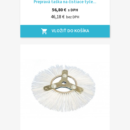
Prepravá taška na čistiace tyče...
56,80 €
s DPH
46,18 €
bez DPH
VLOŽIŤ DO KOŠÍKA
shopping_cart