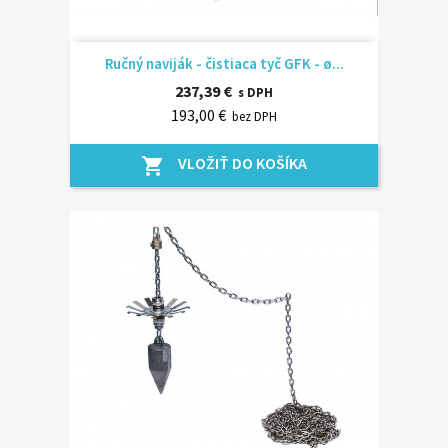
Ručný naviják - čistiaca tyč GFK - ø...
237,39 €
s DPH
193,00 €
bez DPH
VLOŽIŤ DO KOŠÍKA
shopping_cart