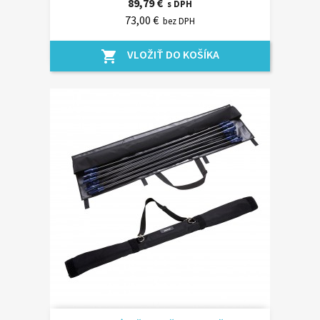
89,79 €
s DPH
73,00 €
bez DPH
VLOŽIŤ DO KOŠÍKA
shopping_cart