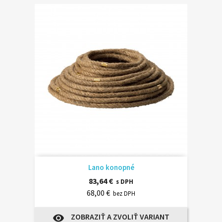
Lano konopné
83,64 €
s DPH
68,00 €
bez DPH
ZOBRAZIŤ A ZVOLIŤ VARIANT
visibility