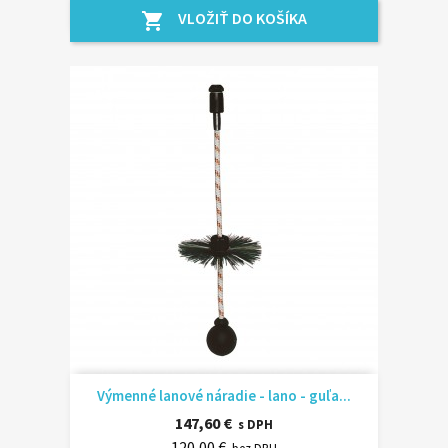
VLOŽIŤ DO KOŠÍKA
shopping_cart
Výmenné lanové náradie - lano - guľa...
147,60 €
s DPH
120,00 €