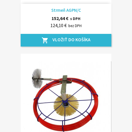
Strmeň AGPN/C
152,64 €
s DPH
124,10 €
bez DPH
VLOŽIŤ DO KOŠÍKA
shopping_cart