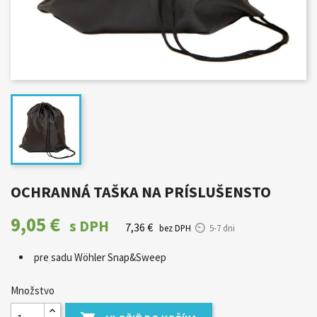
OCHRANNÁ TAŠKA NA PRÍSLUŠENSTO
9,05 €
s DPH
7,36 €
bez DPH
5-7 dni
pre sadu Wöhler Snap&Sweep
Množstvo