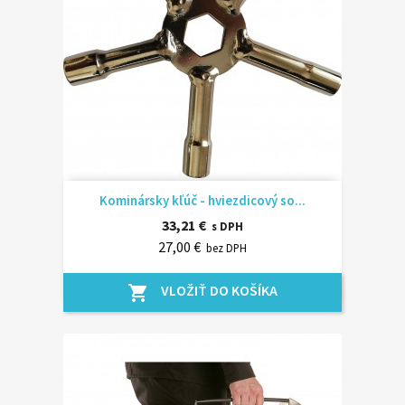
Kominársky kľúč - hviezdicový so...
33,21 €
s DPH
27,00 €
bez DPH
VLOŽIŤ DO KOŠÍKA
shopping_cart