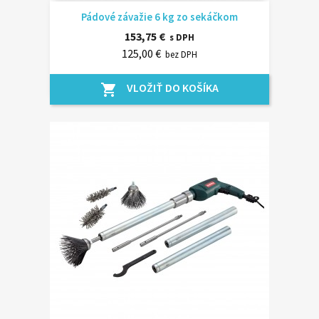
Pádové závažie 6 kg zo sekáčkom
153,75 €
s DPH
125,00 €
bez DPH
VLOŽIŤ DO KOŠÍKA
shopping_cart