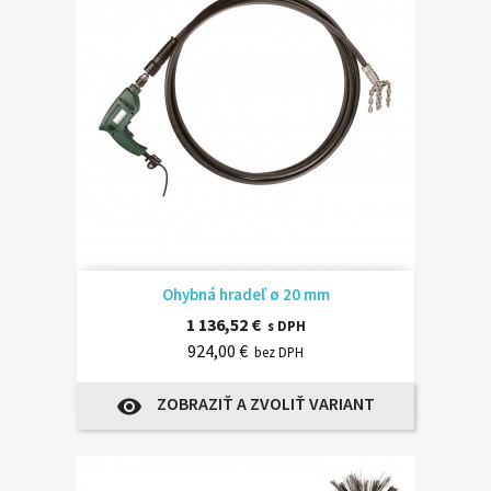
Ohybná hradeľ ø 20 mm
1 136,52 €
s DPH
924,00 €
bez DPH
ZOBRAZIŤ A ZVOLIŤ VARIANT
visibility