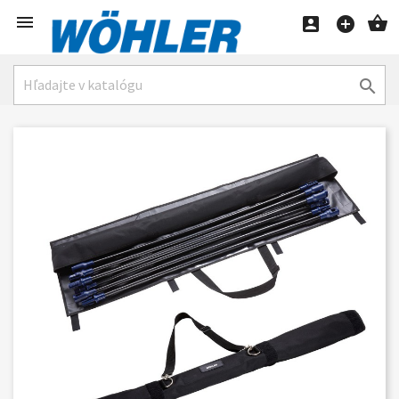




