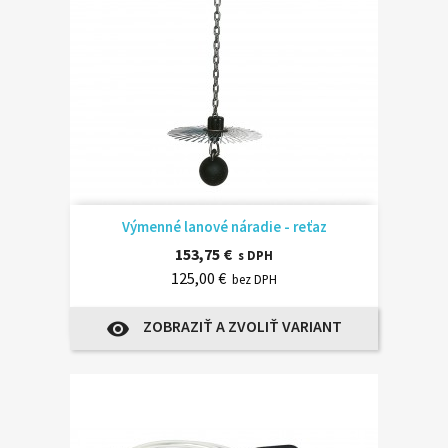
Výmenné lanové náradie - reťaz
153,75 €
s DPH
125,00 €
bez DPH
ZOBRAZIŤ A ZVOLIŤ VARIANT
visibility