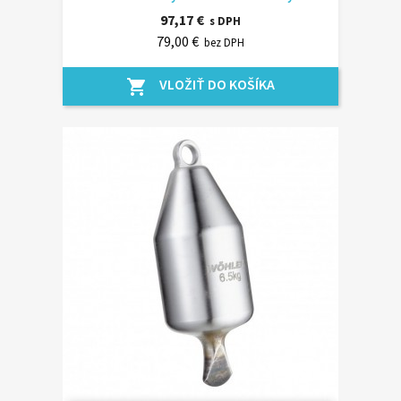
97,17 €
s DPH
79,00 €
bez DPH
VLOŽIŤ DO KOŠÍKA
shopping_cart