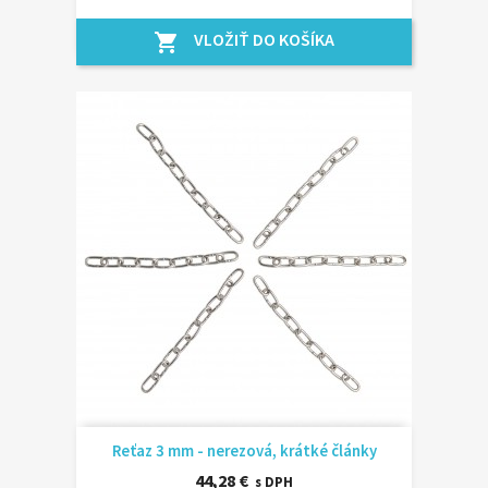
VLOŽIŤ DO KOŠÍKA
shopping_cart
Reťaz 3 mm - nerezová, krátké články
44,28 €
s DPH