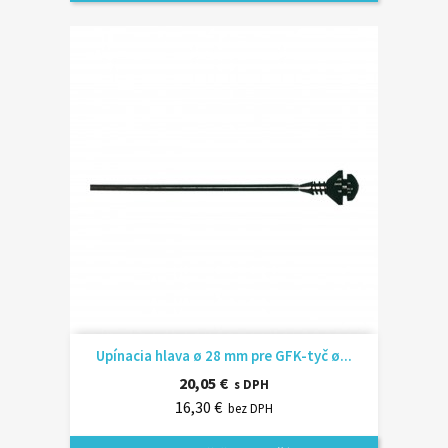
Upínacia hlava ø 28 mm pre GFK-tyč ø...
20,05 €
s DPH
16,30 €
bez DPH