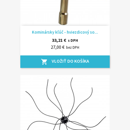
Kominársky kľúč - hviezdicový so...
33,21 €
s DPH
27,00 €
bez DPH
VLOŽIŤ DO KOŠÍKA
shopping_cart