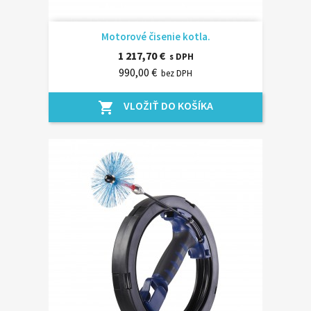
Motorové čisenie kotla.
1 217,70 €
s DPH
990,00 €
bez DPH
VLOŽIŤ DO KOŠÍKA
shopping_cart