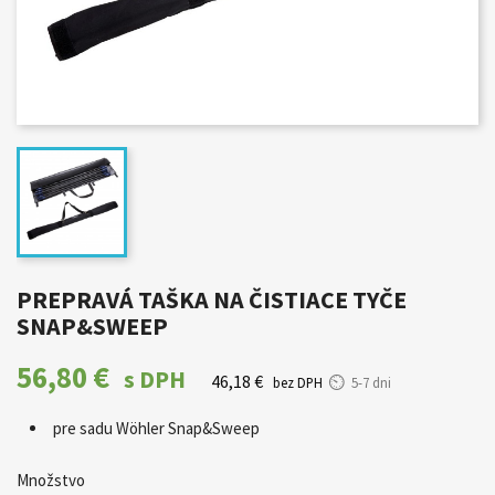
PREPRAVÁ TAŠKA NA ČISTIACE TYČE
SNAP&SWEEP
56,80 €
s DPH
46,18 €
bez DPH
5-7 dni
pre sadu Wöhler Snap&Sweep
Množstvo