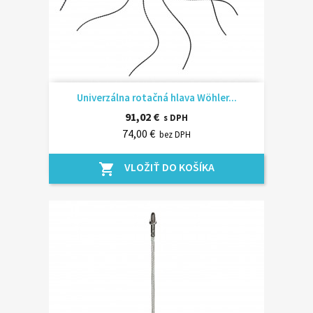
Univerzálna rotačná hlava Wöhler...
91,02 €
s DPH
74,00 €
bez DPH
VLOŽIŤ DO KOŠÍKA
shopping_cart