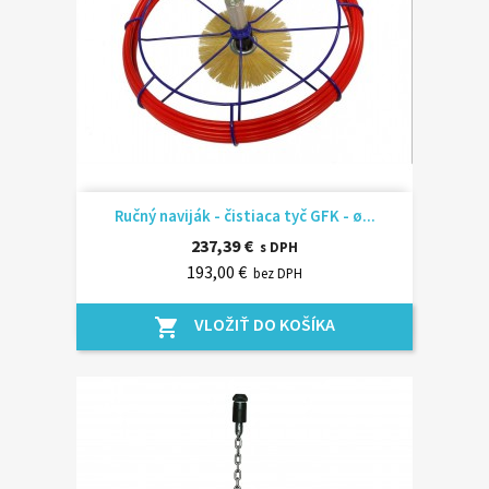
Ručný naviják - čistiaca tyč GFK - ø...
237,39 €
s DPH
193,00 €
bez DPH
VLOŽIŤ DO KOŠÍKA
shopping_cart