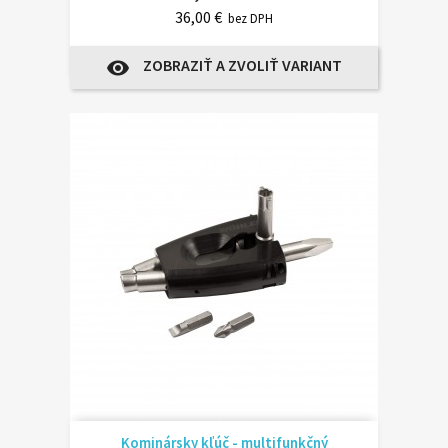
36,00 €
bez DPH
ZOBRAZIŤ A ZVOLIŤ VARIANT
visibility
Kominársky kľúč - multifunkčný