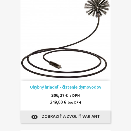
Ohybný hriadeľ - čistenie dymovodov
306,27 €
s DPH
249,00 €
bez DPH
ZOBRAZIŤ A ZVOLIŤ VARIANT
visibility