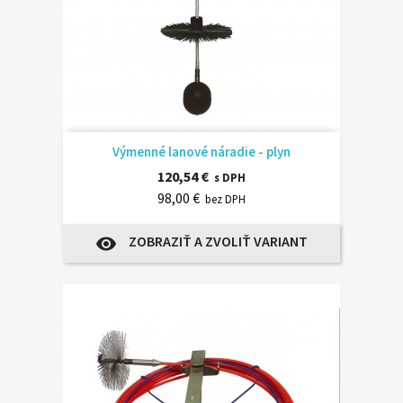
Výmenné lanové náradie - plyn
120,54 €
s DPH
98,00 €
bez DPH
ZOBRAZIŤ A ZVOLIŤ VARIANT
visibility