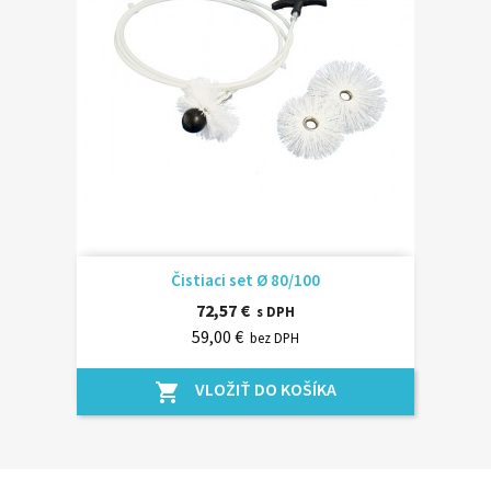
Čistiaci set Ø 80/100
72,57 €
s DPH
59,00 €
bez DPH
VLOŽIŤ DO KOŠÍKA
shopping_cart