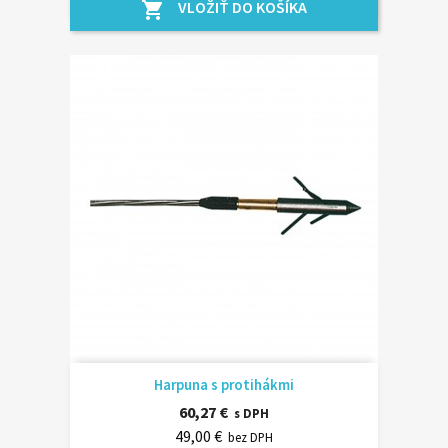
VLOŽIŤ DO KOŠÍKA
shopping_cart
Harpuna s protihákmi
60,27 €
s DPH
49,00 €
bez DPH