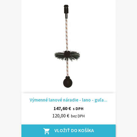
Výmenné lanové náradie - lano - guľa...
147,60 €
s DPH
120,00 €
bez DPH
VLOŽIŤ DO KOŠÍKA
shopping_cart