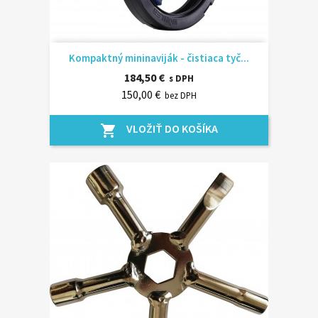
Kompaktný mininaviják - čistiaca tyč...
184,50 €
s DPH
150,00 €
bez DPH
VLOŽIŤ DO KOŠÍKA
shopping_cart