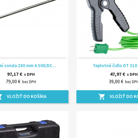
Rýchly náhľad
Rýchly náhľ


ní sonda 280 mm A 500/DC...
Teplotné čidlo DT 310 
97,17 €
47,97 €
s DPH
s DPH
79,00 €
39,00 €
bez DPH
bez DP
VLOŽIŤ DO KOŠÍKA
VLOŽIŤ DO K
_cart
shopping_cart