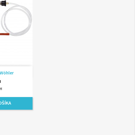
ad
 Wöhler
H
PH
OŠÍKA