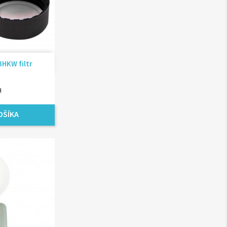
ad
BHKW filtr
H
OŠÍKA