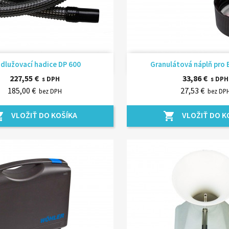
Rýchly náhľad
Rýchly náhľ


dlužovací hadice DP 600
Granulátová náplň pro 
227,55 €
33,86 €
s DPH
s DPH
185,00 €
27,53 €
bez DPH
bez DP
VLOŽIŤ DO KOŠÍKA
VLOŽIŤ DO K
_cart
shopping_cart