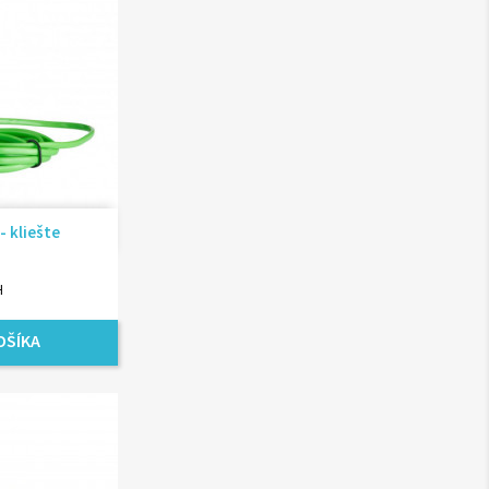
ad
- kliešte
H
OŠÍKA