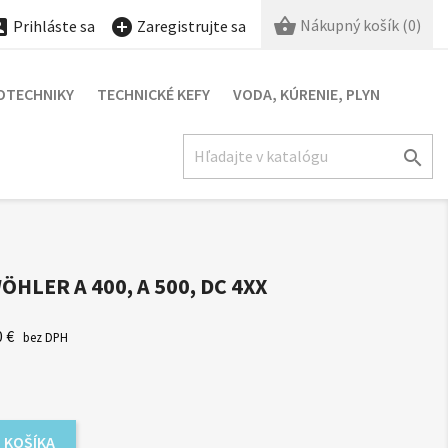

Nákupný košík
(0)


Prihláste sa
Zaregistrujte sa
OTECHNIKY
TECHNICKÉ KEFY
VODA, KÚRENIE, PLYN

HLER A 400, A 500, DC 4XX
0 €
bez DPH
 KOŠÍKA