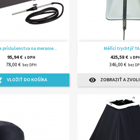
Rýchly náhľad
Rýchly náhľ


 príslušenstva na meranie...
Měřící trychtýř TA
95,94 €
425,58 €
s DPH
s DP
78,00 €
346,00 €
bez DPH
bez D
VLOŽIŤ DO KOŠÍKA
ZOBRAZIŤ A ZVOLI
_cart
visibility