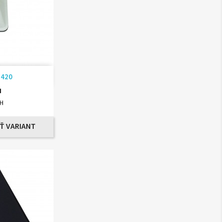
ad
 420
H
PH
Ť VARIANT