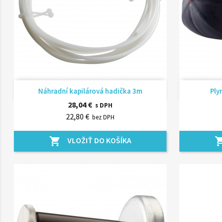
Rýchly náhľad

Náhradní kapilárová hadička 3m
Ply
28,04 €
s DPH
22,80 €
bez DPH
VLOŽIŤ DO KOŠÍKA
shopping_cart
shopping