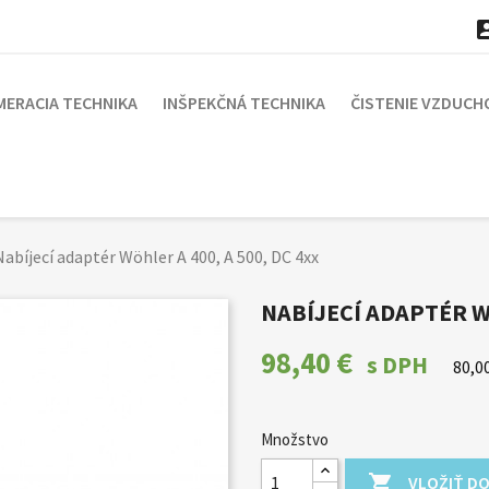
MERACIA TECHNIKA
INŠPEKČNÁ TECHNIKA
ČISTENIE VZDUCH
Nabíjecí adaptér Wöhler A 400, A 500, DC 4xx
NABÍJECÍ ADAPTÉR WÖ
98,40 €
s DPH
80,0
Množstvo

VLOŽIŤ DO