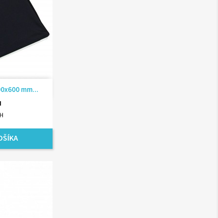
ad
00x600 mm...
H
PH
OŠÍKA