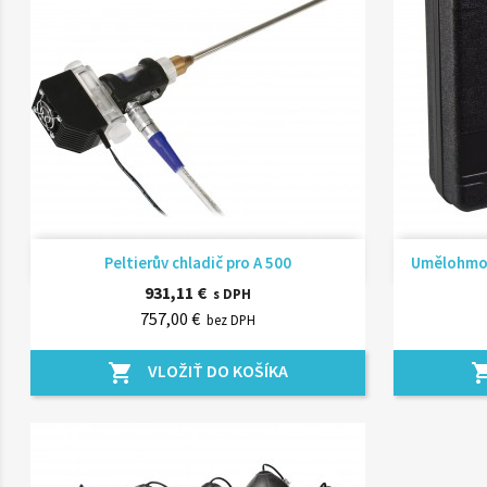
Rýchly náhľad

Peltierův chladič pro A 500
Umělohmotn
931,11 €
s DPH
757,00 €
bez DPH
VLOŽIŤ DO KOŠÍKA
shopping_cart
shopping