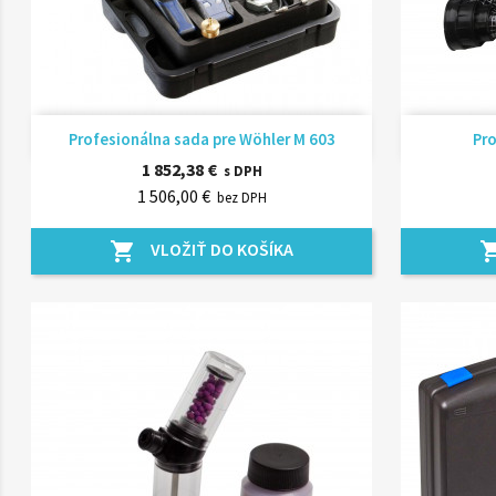
Rýchly náhľad

Profesionálna sada pre Wöhler M 603
Pro
1 852,38 €
s DPH
1 506,00 €
bez DPH
VLOŽIŤ DO KOŠÍKA
shopping_cart
shopping