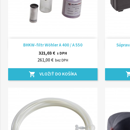
Rýchly náhľad

BHKW-filtr Wöhler A 400 / A 550
Súprava
321,03 €
s DPH
261,00 €
bez DPH
VLOŽIŤ DO KOŠÍKA
shopping_cart
shopping