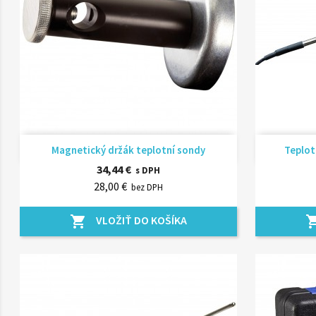
Rýchly náhľad

Magnetický držák teplotní sondy
Teplot
34,44 €
s DPH
28,00 €
bez DPH
VLOŽIŤ DO KOŠÍKA
shopping_cart
shopping