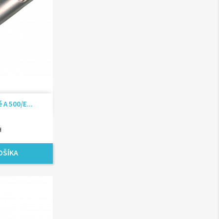
ad
 A 500/E...
H
OŠÍKA