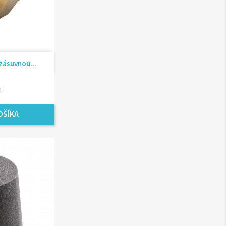
ad
zásuvnou...
H
OŠÍKA