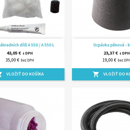
Rýchly náhľad
Rýchly náhľ


áhradních dílů A 550 / A 550 L
Ucpávka pěnová - k
43,05 €
23,37 €
s DPH
s DPH
35,00 €
19,00 €
bez DPH
bez DP
VLOŽIŤ DO KOŠÍKA
VLOŽIŤ DO K
_cart
shopping_cart