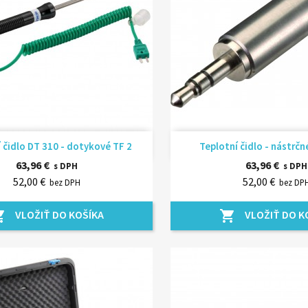
Rýchly náhľad
Rýchly náhľ


 čidlo DT 310 - dotykové TF 2
Teplotní čidlo - nástrčné
63,96 €
63,96 €
s DPH
s DPH
52,00 €
52,00 €
bez DPH
bez DP
VLOŽIŤ DO KOŠÍKA
VLOŽIŤ DO K
_cart
shopping_cart