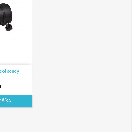
ad
ické sondy
H
OŠÍKA