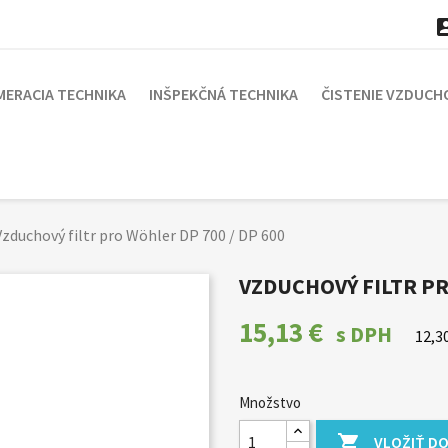
MERACIA TECHNIKA
INŠPEKČNÁ TECHNIKA
ČISTENIE VZDUCH
Vzduchový filtr pro Wöhler DP 700 / DP 600
VZDUCHOVÝ FILTR PR
15,13 €
s DPH
12,3
Množstvo

VLOŽIŤ DO