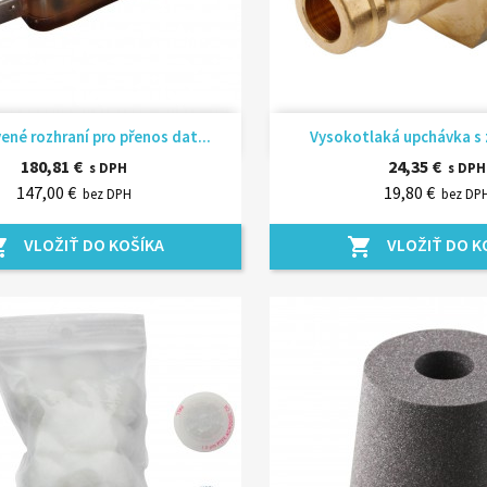
Rýchly náhľad
Rýchly náhľ


vené rozhraní pro přenos dat...
Vysokotlaká upchávka s 
180,81 €
24,35 €
s DPH
s DPH
147,00 €
19,80 €
bez DPH
bez DP
VLOŽIŤ DO KOŠÍKA
VLOŽIŤ DO K
_cart
shopping_cart