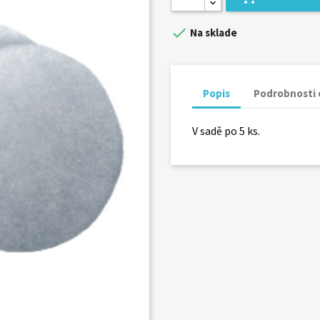

Na sklade
Popis
Podrobnosti 
V sadě po 5 ks.