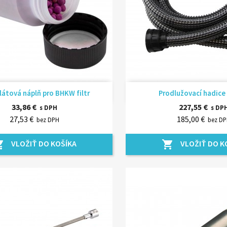
Rýchly náhľad
Rýchly náhľ


látová náplň pro BHKW filtr
Prodlužovací hadice
33,86 €
227,55 €
s DPH
s DP
27,53 €
185,00 €
bez DPH
bez D
VLOŽIŤ DO KOŠÍKA
VLOŽIŤ DO K
_cart
shopping_cart