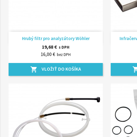
Rýchly náhľad

Hrubý filtr pro analyzátory Wöhler
Infračer
19,68 €
s DPH
16,00 €
bez DPH
VLOŽIŤ DO KOŠÍKA
shopping_cart
shopping