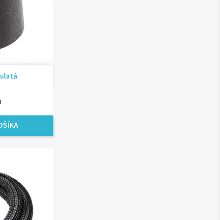
ad
ulatá
H
OŠÍKA