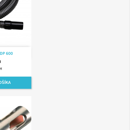
ad
 DP 600
H
PH
OŠÍKA