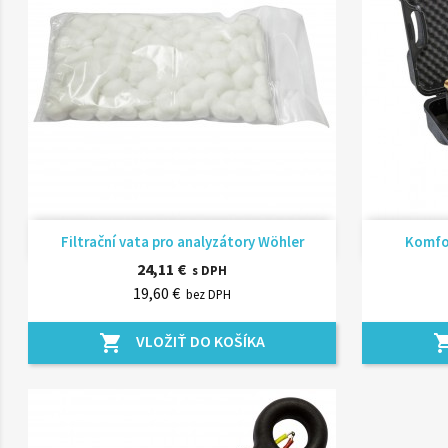
Rýchly náhľad

Filtrační vata pro analyzátory Wöhler
Komfor
24,11 €
s DPH
19,60 €
bez DPH
VLOŽIŤ DO KOŠÍKA
shopping_cart
shopping