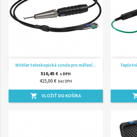
Rýchly náhľad

Wöhler teleskopická sonda pro měření...
Teplotní
510,45 €
s DPH
415,00 €
bez DPH
VLOŽIŤ DO KOŠÍKA
shopping_cart
shopping