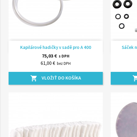
Rýchly náhľad

Kapilárové hadičky v sadě pro A 400
Sáček n
75,03 €
s DPH
61,00 €
bez DPH
VLOŽIŤ DO KOŠÍKA
shopping_cart
shopping