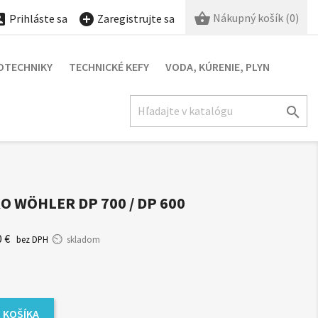

Nákupný košík
(0)


Prihláste sa
Zaregistrujte sa
OTECHNIKY
TECHNICKÉ KEFY
VODA, KÚRENIE, PLYN

O WÖHLER DP 700 / DP 600
0 €
bez DPH
skladom
 KOŠÍKA