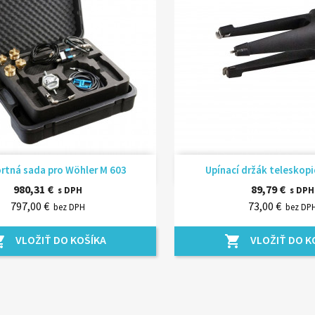
Rýchly náhľad
Rýchly náhľ


tná sada pro Wöhler M 603
Upínací držák teleskop
980,31 €
89,79 €
s DPH
s DPH
797,00 €
73,00 €
bez DPH
bez DP
VLOŽIŤ DO KOŠÍKA
VLOŽIŤ DO K
_cart
shopping_cart