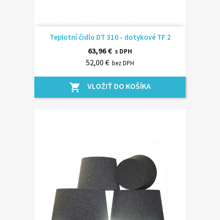
Teplotní čidlo DT 310 - dotykové TF 2
63,96 €
s DPH
52,00 €
bez DPH
VLOŽIŤ DO KOŠÍKA
shopping_cart