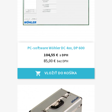
PC-software Wöhler DC 4xx, DP 600
104,55 €
s DPH
85,00 €
bez DPH
VLOŽIŤ DO KOŠÍKA
shopping_cart