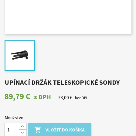
UPÍNACÍ DRŽÁK TELESKOPICKÉ SONDY
89,79 €
s DPH
73,00 €
bez DPH
Množstvo

VLOŽIŤ DO KOŠÍKA