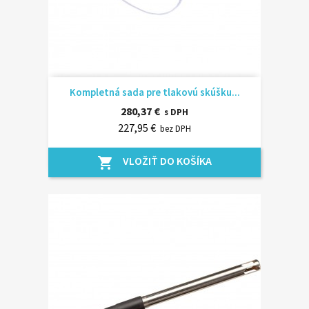
Kompletná sada pre tlakovú skúšku...
280,37 €
s DPH
227,95 €
bez DPH
VLOŽIŤ DO KOŠÍKA
shopping_cart