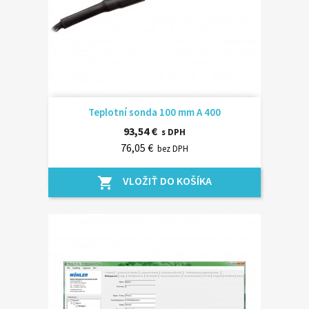
Teplotní sonda 100 mm A 400
93,54 €
s DPH
76,05 €
bez DPH
VLOŽIŤ DO KOŠÍKA
shopping_cart