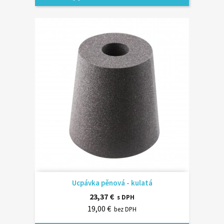
Ucpávka pěnová - kulatá
23,37 €
s DPH
19,00 €
bez DPH