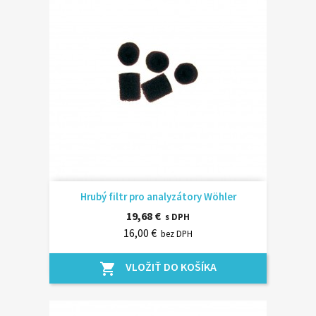
Hrubý filtr pro analyzátory Wöhler
19,68 €
s DPH
16,00 €
bez DPH
VLOŽIŤ DO KOŠÍKA
shopping_cart