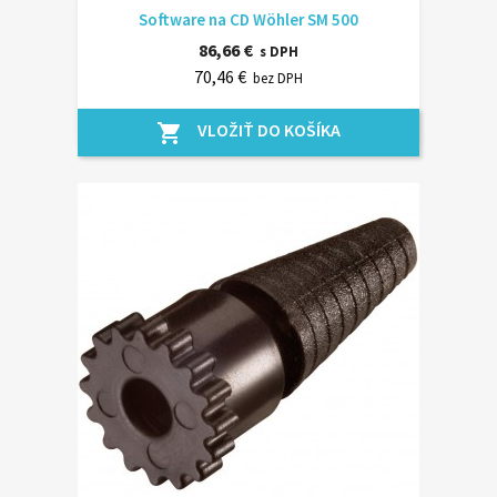
Software na CD Wöhler SM 500
86,66 €
s DPH
70,46 €
bez DPH
VLOŽIŤ DO KOŠÍKA
shopping_cart