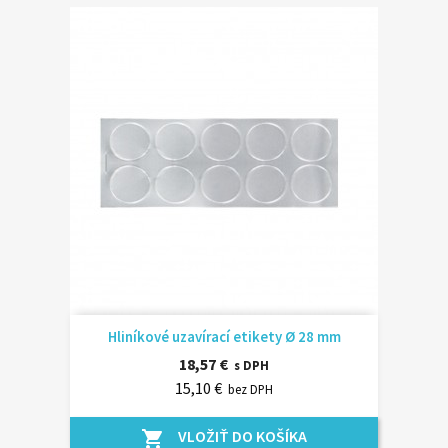
Hliníkové uzavírací etikety Ø 28 mm
18,57 €
s DPH
15,10 €
bez DPH
VLOŽIŤ DO KOŠÍKA
shopping_cart