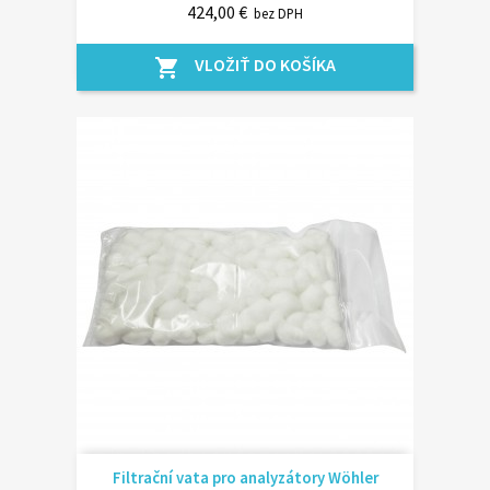
424,00 €
bez DPH
VLOŽIŤ DO KOŠÍKA
shopping_cart
Filtrační vata pro analyzátory Wöhler