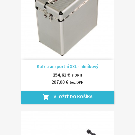
Kufr transportní XXL - hliníkový
254,61 €
s DPH
207,00 €
bez DPH
VLOŽIŤ DO KOŠÍKA
shopping_cart