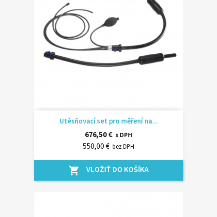
Utěsňovací set pro měření na...
676,50 €
s DPH
550,00 €
bez DPH
VLOŽIŤ DO KOŠÍKA
shopping_cart