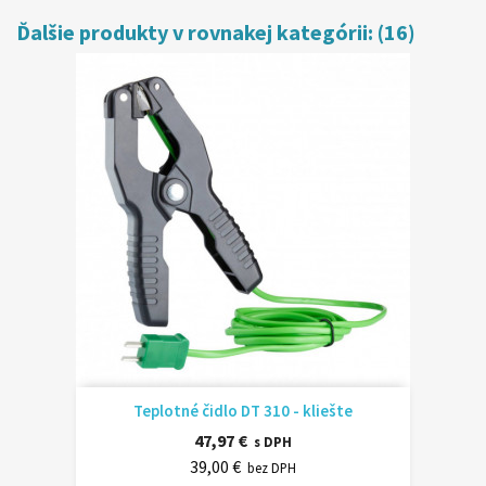
Ďalšie produkty v rovnakej kategórii: (16)
Teplotné čidlo DT 310 - kliešte
47,97 €
s DPH
39,00 €
bez DPH