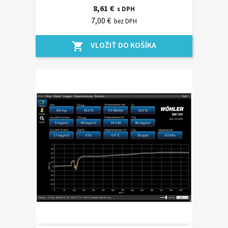
8,61 €
s DPH
7,00 €
bez DPH
VLOŽIŤ DO KOŠÍKA
shopping_cart