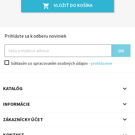
VLOŽIŤ DO KOŠÍKA
shopping_cart
Prihláste sa k odberu noviniek
Súhlasím so spracovaním osobných údajov -
prehlásenie

KATALÓG

INFORMÁCIE

ZÁKAZNÍCKY ÚČET
KONTAKT