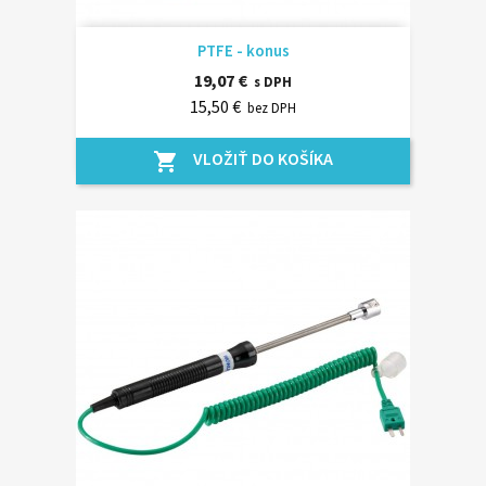
PTFE - konus
19,07 €
s DPH
15,50 €
bez DPH
VLOŽIŤ DO KOŠÍKA
shopping_cart