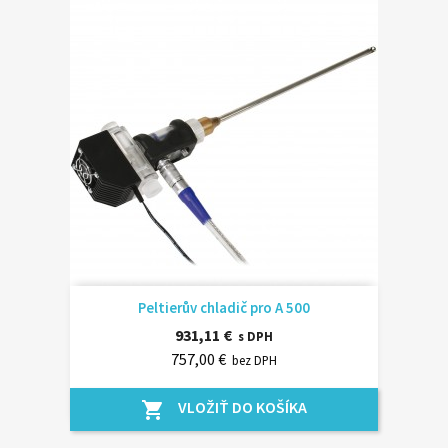
Peltierův chladič pro A 500
931,11 €
s DPH
757,00 €
bez DPH
VLOŽIŤ DO KOŠÍKA
shopping_cart