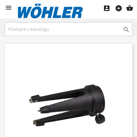




