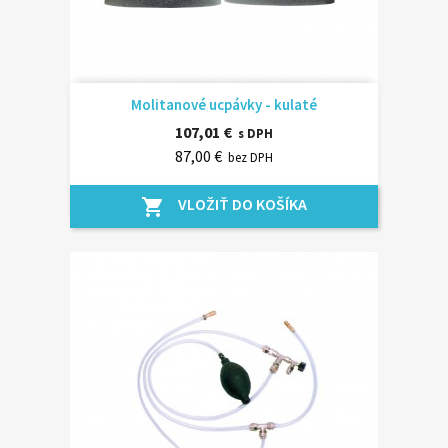
Molitanové ucpávky - kulaté
107,01 €
s DPH
87,00 €
bez DPH
VLOŽIŤ DO KOŠÍKA
shopping_cart