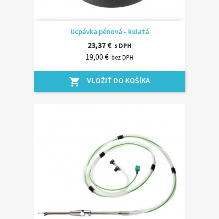
Ucpávka pěnová - kulatá
23,37 €
s DPH
19,00 €
bez DPH
VLOŽIŤ DO KOŠÍKA
shopping_cart