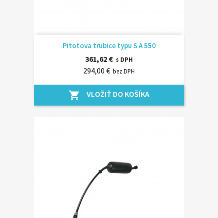
Pitotova trubice typu S A 550
361,62 €
s DPH
294,00 €
bez DPH
VLOŽIŤ DO KOŠÍKA
shopping_cart