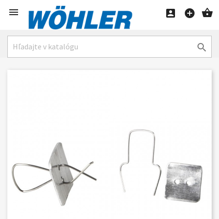




