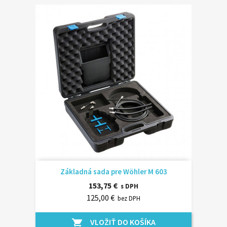
Základná sada pre Wöhler M 603
153,75 €
s DPH
125,00 €
bez DPH
VLOŽIŤ DO KOŠÍKA
shopping_cart