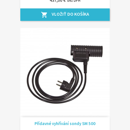
437,00 €
bez DPH
VLOŽIŤ DO KOŠÍKA
shopping_cart
Přídavné vyhřívání sondy SM 500