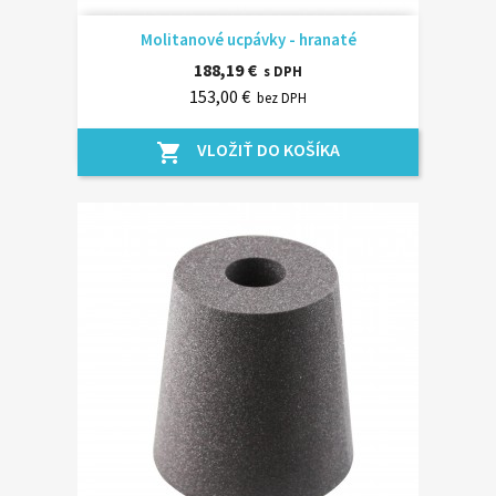
Molitanové ucpávky - hranaté
188,19 €
s DPH
153,00 €
bez DPH
VLOŽIŤ DO KOŠÍKA
shopping_cart