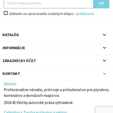
Súhlasím so spracovaním osobných údajov -
prehlásenie

KATALÓG

INFORMÁCIE

ZÁKAZNÍCKY ÚČET

KONTAKT
Wöhler
Profesionálne náradie, prístroje a príslušenstvo pre plynárov,
kominárov a domácich majstrov.
2026 © Všetky autorské práva vyhradené.
Caleydon × Tvorba e-shopov a webov