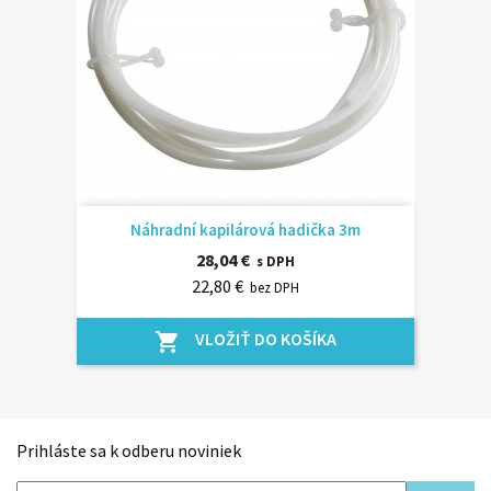
Náhradní kapilárová hadička 3m
28,04 €
s DPH
22,80 €
bez DPH
VLOŽIŤ DO KOŠÍKA
shopping_cart
Prihláste sa k odberu noviniek