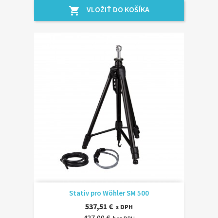
VLOŽIŤ DO KOŠÍKA
shopping_cart
Stativ pro Wöhler SM 500
537,51 €
s DPH