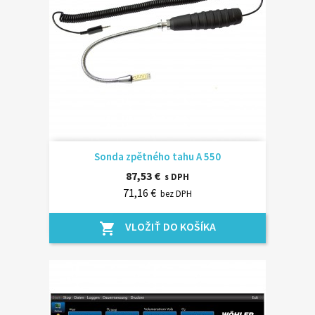
Sonda zpětného tahu A 550
87,53 €
s DPH
71,16 €
bez DPH
VLOŽIŤ DO KOŠÍKA
shopping_cart