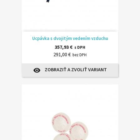
Ucpávka s dvojitým vedením vzduchu
357,93 €
s DPH
291,00 €
bez DPH
ZOBRAZIŤ A ZVOLIŤ VARIANT
visibility