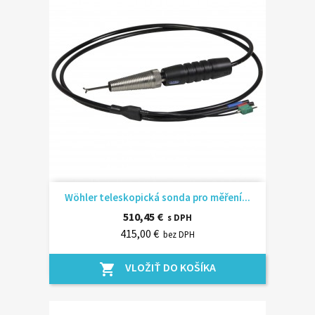
Wöhler teleskopická sonda pro měření...
510,45 €
s DPH
415,00 €
bez DPH
VLOŽIŤ DO KOŠÍKA
shopping_cart