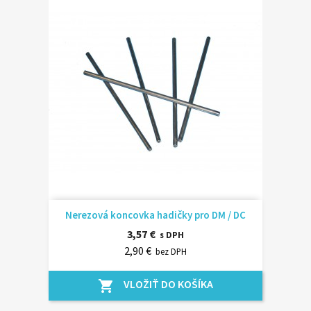
Nerezová koncovka hadičky pro DM / DC
3,57 €
s DPH
2,90 €
bez DPH
VLOŽIŤ DO KOŠÍKA
shopping_cart