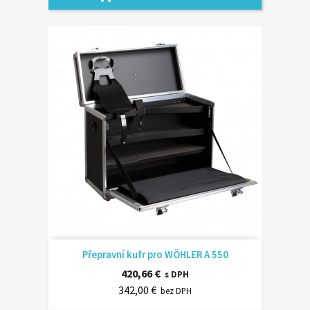
Přepravní kufr pro WÖHLER A 550
420,66 €
s DPH
342,00 €
bez DPH