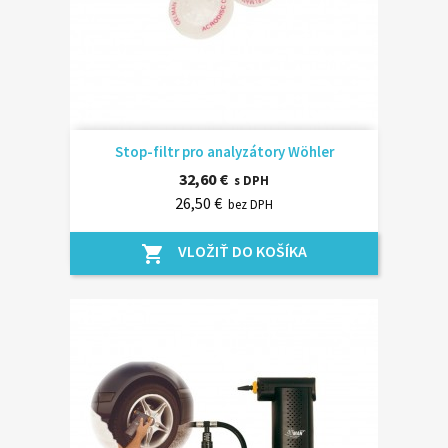
Stop-filtr pro analyzátory Wöhler
32,60 €
s DPH
26,50 €
bez DPH
VLOŽIŤ DO KOŠÍKA
shopping_cart