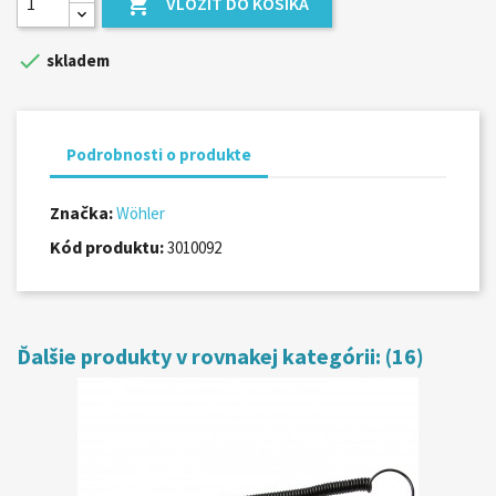

VLOŽIŤ DO KOŠÍKA

skladem
Podrobnosti o produkte
Značka:
Wöhler
Kód produktu:
3010092
Ďalšie produkty v rovnakej kategórii: (16)