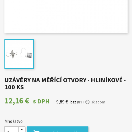
UZÁVĚRY NA MĚŘÍCÍ OTVORY - HLINÍKOVÉ -
100 KS
12,16 €
s DPH
9,89 €
bez DPH
skladom
Množstvo