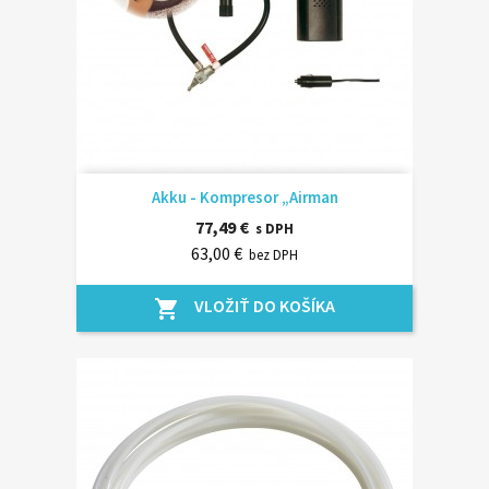
Akku - Kompresor „Airman
77,49 €
s DPH
63,00 €
bez DPH
VLOŽIŤ DO KOŠÍKA
shopping_cart