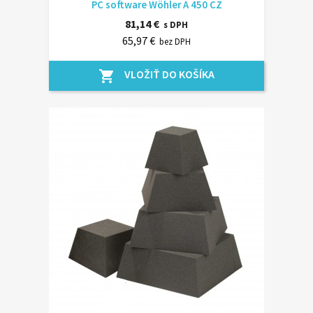
PC software Wöhler A 450 CZ
81,14 €
s DPH
65,97 €
bez DPH
VLOŽIŤ DO KOŠÍKA
shopping_cart