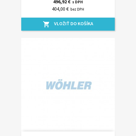
496,92 €
s DPH
404,00 €
bez DPH
VLOŽIŤ DO KOŠÍKA
shopping_cart