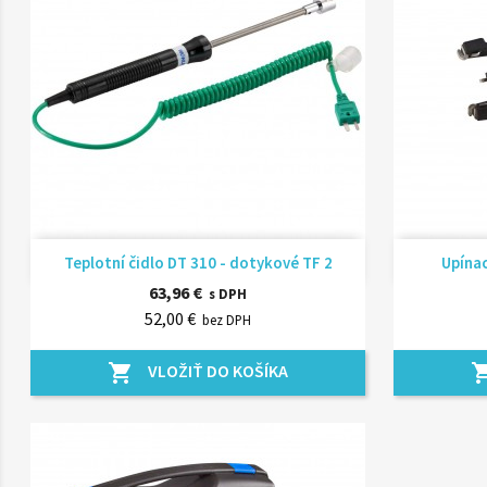
Rýchly náhľad

Teplotní čidlo DT 310 - dotykové TF 2
Upínac
63,96 €
s DPH
52,00 €
bez DPH
VLOŽIŤ DO KOŠÍKA
shopping_cart
shopping