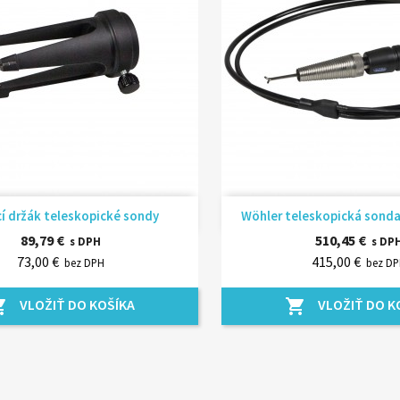
Rýchly náhľad
Rýchly náhľ


í držák teleskopické sondy
Wöhler teleskopická sonda 
89,79 €
510,45 €
s DPH
s DP
73,00 €
415,00 €
bez DPH
bez D
VLOŽIŤ DO KOŠÍKA
VLOŽIŤ DO K
_cart
shopping_cart