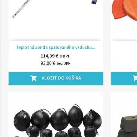
Rýchly náhľad

Teplotná sonda spalovaného vzduchu...
114,39 €
s DPH
93,00 €
bez DPH
VLOŽIŤ DO KOŠÍKA
shopping_cart
shopping