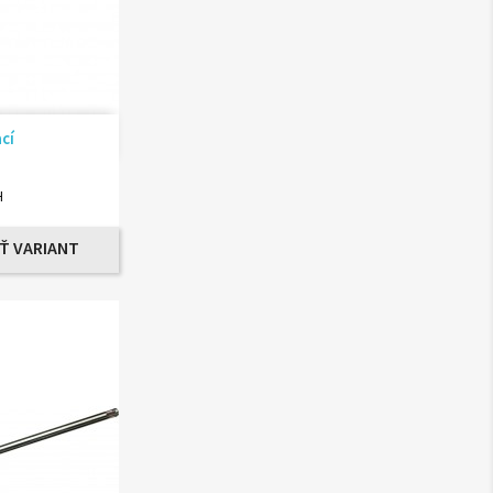
ad
cí
H
Ť VARIANT