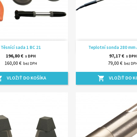
Rýchly náhľad
Rýchly náhľ


Těsnící sada 1 BC 21
Teplotní sonda 280 mm A
196,80 €
97,17 €
s DPH
s DPH
160,00 €
79,00 €
bez DPH
bez DP
VLOŽIŤ DO KOŠÍKA
VLOŽIŤ DO K
_cart
shopping_cart