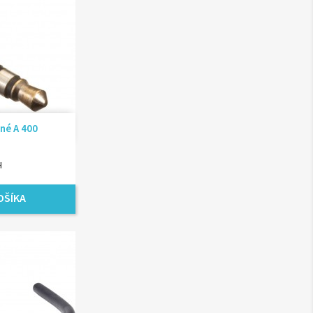
ad
čné A 400
H
OŠÍKA