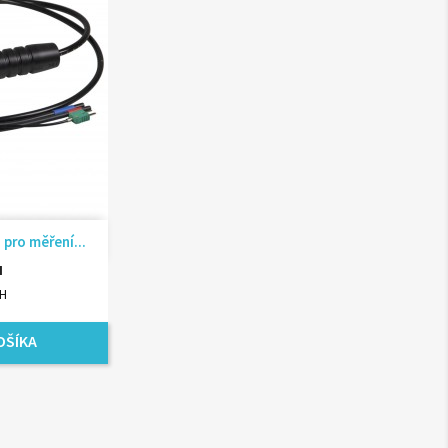
ad
pro měření...
H
PH
OŠÍKA