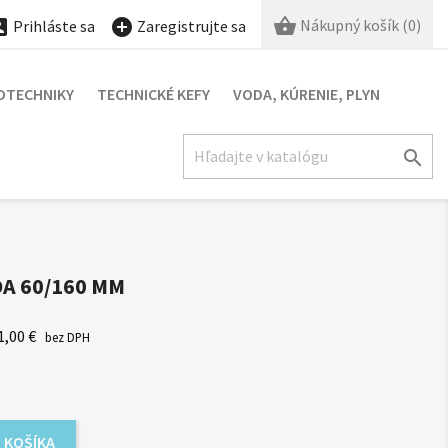

Nákupný košík
(0)


Prihláste sa
Zaregistrujte sa
OTECHNIKY
TECHNICKÉ KEFY
VODA, KÚRENIE, PLYN

A 60/160 MM
1,00 €
bez DPH
 KOŠÍKA