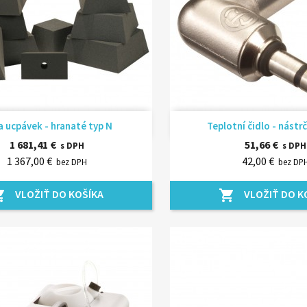
Rýchly náhľad
Rýchly náhľ


 ucpávek - hranaté typ N
Teplotní čidlo - nástr
1 681,41 €
51,66 €
s DPH
s DPH
1 367,00 €
42,00 €
bez DPH
bez DP
VLOŽIŤ DO KOŠÍKA
VLOŽIŤ DO K
_cart
shopping_cart