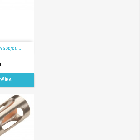
ad
 500/DC...
H
OŠÍKA