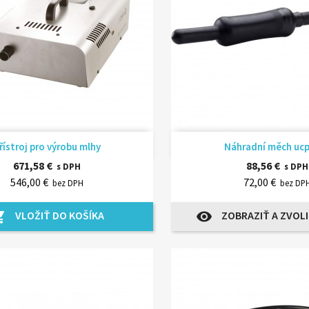
Rýchly náhľad
Rýchly náhľ


řístroj pro výrobu mlhy
Náhradní měch uc
671,58 €
88,56 €
s DPH
s DPH
546,00 €
72,00 €
bez DPH
bez DP
VLOŽIŤ DO KOŠÍKA
ZOBRAZIŤ A ZVOLI
_cart
visibility