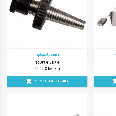
Rýchly náhľad

Upínací konus
P
35,67 €
s DPH
29,00 €
bez DPH
VLOŽIŤ DO KOŠÍKA
shopping_cart
shopping