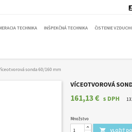
MERACIA TECHNIKA
INŠPEKČNÁ TECHNIKA
ČISTENIE VZDUCH
Víceotvorová sonda 60/160 mm
VÍCEOTVOROVÁ SOND
161,13 €
s DPH
13
Množstvo

VLOŽIŤ DO