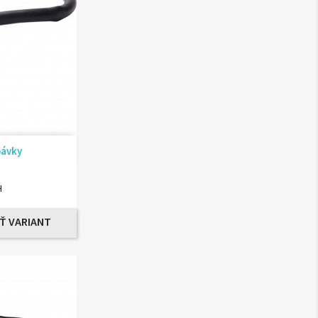
ad
pávky
H
Ť VARIANT