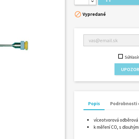

Vypredané
Súhlasí
UPOZOR
Popis
Podrobnosti 
víceotvorová odběrová 
k měření CO, s dlouhým