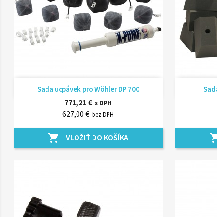
Rýchly náhľad

Sada ucpávek pro Wöhler DP 700
Sada
771,21 €
s DPH
627,00 €
bez DPH
VLOŽIŤ DO KOŠÍKA
shopping_cart
shopping