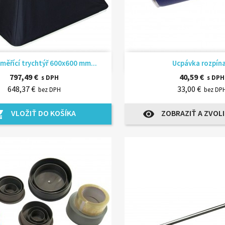
Rýchly náhľad
Rýchly náhľ


měřící trychtýř 600x600 mm...
Ucpávka rozpína
797,49 €
40,59 €
s DPH
s DPH
648,37 €
33,00 €
bez DPH
bez DP
VLOŽIŤ DO KOŠÍKA
ZOBRAZIŤ A ZVOLI
_cart
visibility