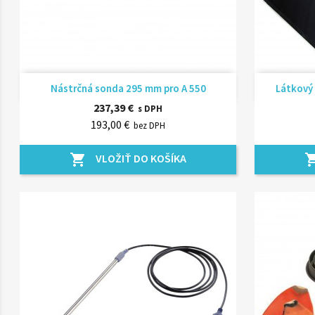
Rýchly náhľad

Nástrčná sonda 295 mm pro A 550
Látkový 
237,39 €
s DPH
193,00 €
bez DPH
VLOŽIŤ DO KOŠÍKA
shopping_cart
shopping