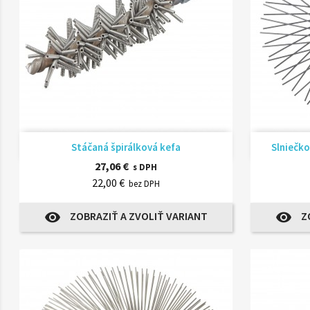
Rýchly náhľad

Stáčaná špirálková kefa
Slniečk
27,06 €
s DPH
22,00 €
bez DPH
ZOBRAZIŤ A ZVOLIŤ VARIANT
Z
visibility
visibility