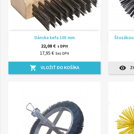
Rýchly náhľad

Dánska kefa 105 mm
Štosáková
22,08 €
s DPH
17,95 €
bez DPH
VLOŽIŤ DO KOŠÍKA
Z
shopping_cart
visibility