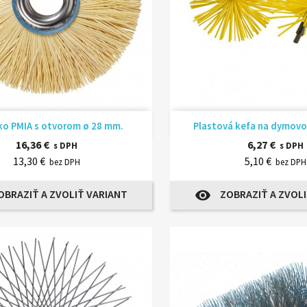
Rýchly náhľad
Rýchly náhľ


ko PMIA s otvorom ø 28 mm.
Plastová kefa na dymovo
16,36 €
6,27 €
s DPH
s DPH
13,30 €
5,10 €
bez DPH
bez DPH
OBRAZIŤ A ZVOLIŤ VARIANT
ZOBRAZIŤ A ZVOLI
visibility