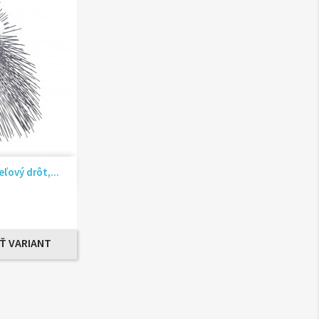
ad
ľový drôt,...
Ť VARIANT