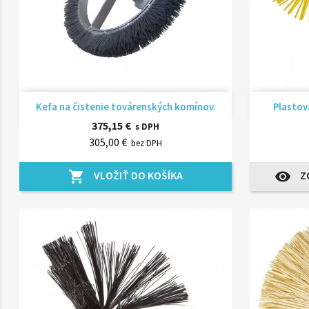
Rýchly náhľad

Kefa na čistenie továrenských komínov.
Plastov
375,15 €
s DPH
305,00 €
bez DPH
VLOŽIŤ DO KOŠÍKA
Z
shopping_cart
visibility