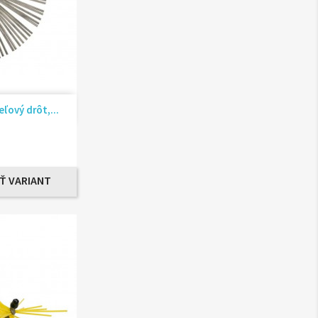
ad
ľový drôt,...
Ť VARIANT