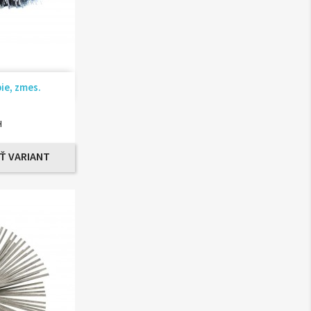
ad
ie, zmes.
H
Ť VARIANT