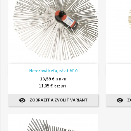
Rýchly náhľad

Nerezová kefa, závit M10
13,59 €
s DPH
11,05 €
bez DPH
ZOBRAZIŤ A ZVOLIŤ VARIANT
Z
visibility
visibility