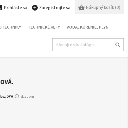

Nákupný košík
(0)


Prihláste sa
Zaregistrujte sa
OTECHNIKY
TECHNICKÉ KEFY
VODA, KÚRENIE, PLYN

DOVÁ.
bez DPH
skladom