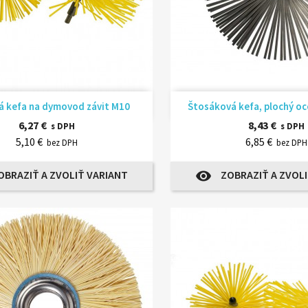
Rýchly náhľad
Rýchly náhľ


á kefa na dymovod závit M10
Štosáková kefa, plochý oce
6,27 €
8,43 €
s DPH
s DPH
5,10 €
6,85 €
bez DPH
bez DPH
OBRAZIŤ A ZVOLIŤ VARIANT
ZOBRAZIŤ A ZVOLI
visibility