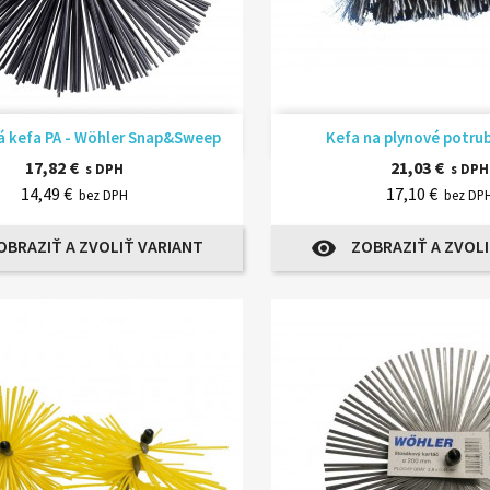
Rýchly náhľad
Rýchly náhľ


 kefa PA - Wöhler Snap&Sweep
Kefa na plynové potrub
17,82 €
21,03 €
s DPH
s DPH
14,49 €
17,10 €
bez DPH
bez DP
OBRAZIŤ A ZVOLIŤ VARIANT
ZOBRAZIŤ A ZVOLI
visibility