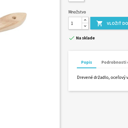
Množstvo

VLOŽIŤ DO

Na sklade
Popis
Podrobnosti 
Drevené držadlo, oceľový 