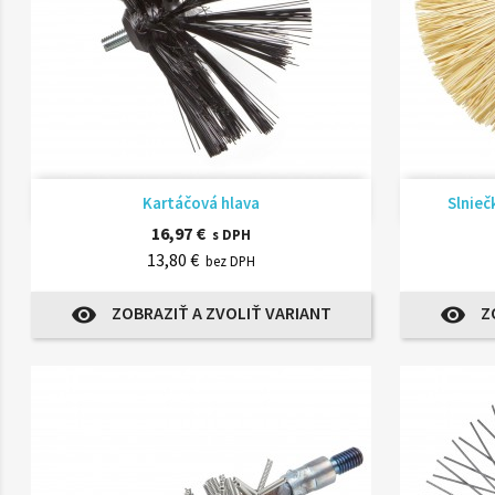
Rýchly náhľad

Kartáčová hlava
Slnieč
16,97 €
s DPH
13,80 €
bez DPH
ZOBRAZIŤ A ZVOLIŤ VARIANT
Z
visibility
visibility