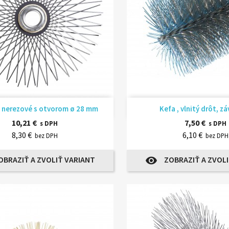
Rýchly náhľad
Rýchly náhľ


o nerezové s otvorom ø 28 mm
Kefa , vlnitý drôt, z
10,21 €
7,50 €
s DPH
s DPH
8,30 €
6,10 €
bez DPH
bez DPH
OBRAZIŤ A ZVOLIŤ VARIANT
ZOBRAZIŤ A ZVOLI
visibility