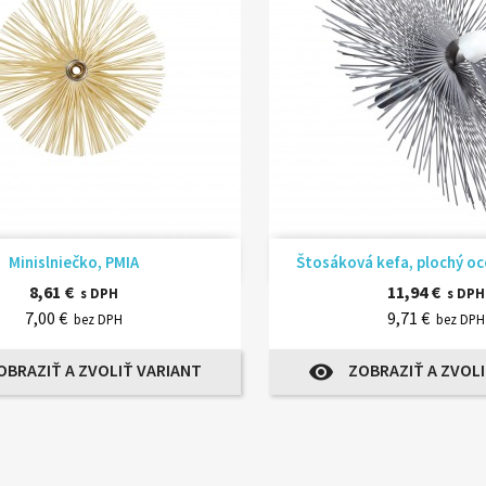
Rýchly náhľad
Rýchly náhľ


Minislniečko, PMIA
Štosáková kefa, plochý oce
8,61 €
11,94 €
s DPH
s DPH
7,00 €
9,71 €
bez DPH
bez DPH
OBRAZIŤ A ZVOLIŤ VARIANT
ZOBRAZIŤ A ZVOLI
visibility