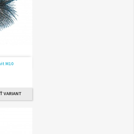
ad
ávit M10
Ť VARIANT