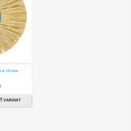
ad
m ø 28 mm.
H
Ť VARIANT