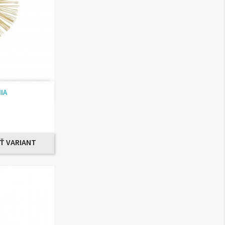
ad
MIA
Ť VARIANT