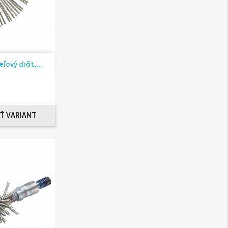
ad
ľový drôt,...
Ť VARIANT