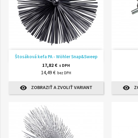
Rýchly náhľad

Štosáková kefa PA - Wöhler Snap&Sweep
17,82 €
s DPH
14,49 €
bez DPH
ZOBRAZIŤ A ZVOLIŤ VARIANT
Z
visibility
visibility