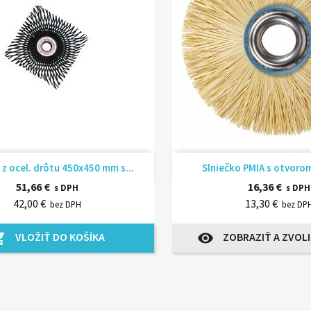
Rýchly náhľad
Rýchly náhľ


 z ocel. drôtu 450x450 mm s...
Slniečko PMIA s otvoro
51,66 €
16,36 €
s DPH
s DPH
42,00 €
13,30 €
bez DPH
bez DP
VLOŽIŤ DO KOŠÍKA
ZOBRAZIŤ A ZVOLI
_cart
visibility