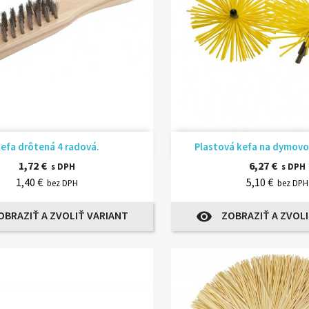
Rýchly náhľad
Rýchly náhľ


efa drôtená 4 radová.
Plastová kefa na dymovo
1,72 €
6,27 €
s DPH
s DPH
1,40 €
5,10 €
bez DPH
bez DPH
OBRAZIŤ A ZVOLIŤ VARIANT
ZOBRAZIŤ A ZVOLI
visibility