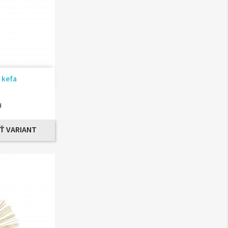
ad
 kefa
H
Ť VARIANT