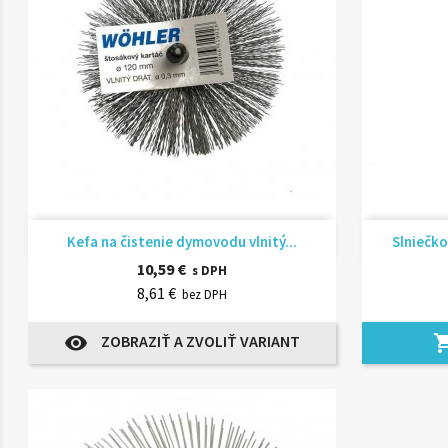
Rýchly náhľad

Kefa na čistenie dymovodu vlnitý...
Slniečko
10,59 €
s DPH
8,61 €
bez DPH
ZOBRAZIŤ A ZVOLIŤ VARIANT
visibility
shopping