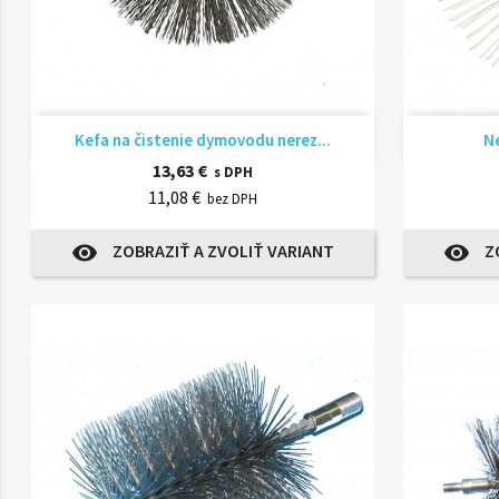
Rýchly náhľad

Kefa na čistenie dymovodu nerez...
Ne
13,63 €
s DPH
11,08 €
bez DPH
ZOBRAZIŤ A ZVOLIŤ VARIANT
Z
visibility
visibility