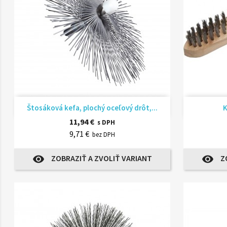
Rýchly náhľad

Štosáková kefa, plochý oceľový drôt,...
K
11,94 €
s DPH
9,71 €
bez DPH
ZOBRAZIŤ A ZVOLIŤ VARIANT
Z
visibility
visibility