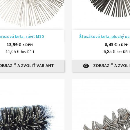
Rýchly náhľad
Rýchly náhľ


rezová kefa, závit M10
Štosáková kefa, plochý oce
13,59 €
8,43 €
s DPH
s DPH
11,05 €
6,85 €
bez DPH
bez DPH
OBRAZIŤ A ZVOLIŤ VARIANT
ZOBRAZIŤ A ZVOLI
visibility