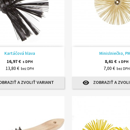
Rýchly náhľad
Rýchly náhľ


Kartáčová hlava
Minislniečko, P
16,97 €
8,61 €
s DPH
s DPH
13,80 €
7,00 €
bez DPH
bez DPH
OBRAZIŤ A ZVOLIŤ VARIANT
ZOBRAZIŤ A ZVOLI
visibility