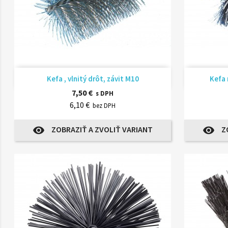
Rýchly náhľad

Kefa , vlnitý drôt, závit M10
Kefa 
7,50 €
s DPH
6,10 €
bez DPH
ZOBRAZIŤ A ZVOLIŤ VARIANT
Z
visibility
visibility