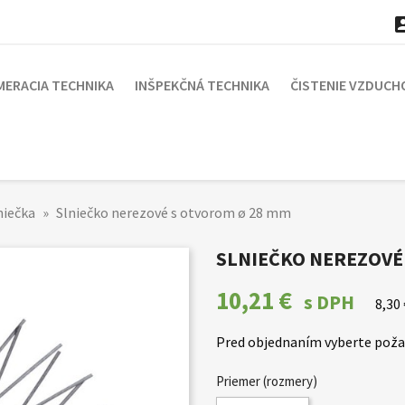
MERACIA TECHNIKA
INŠPEKČNÁ TECHNIKA
ČISTENIE VZDUCH
niečka
Slniečko nerezové s otvorom ø 28 mm
SLNIEČKO NEREZOVÉ
10,21 €
s DPH
8,30
Pred objednaním vyberte poža
Priemer (rozmery)