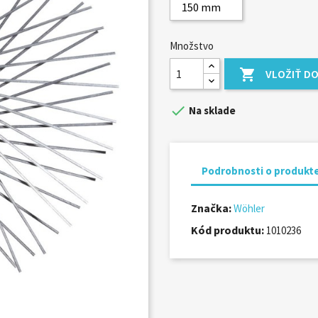
Množstvo

VLOŽIŤ DO

Na sklade
Podrobnosti o produkt
Značka:
Wöhler
Kód produktu:
1010236