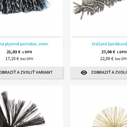
Rýchly náhľad
Rýchly náhľ


na plynové potrubie, zmes.
Stáčaná špirálková
21,03 €
27,06 €
s DPH
s DPH
17,10 €
22,00 €
bez DPH
bez DP
OBRAZIŤ A ZVOLIŤ VARIANT
ZOBRAZIŤ A ZVOLI
visibility