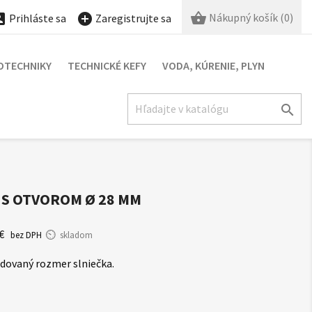

Nákupný košík
(0)


Prihláste sa
Zaregistrujte sa
OTECHNIKY
TECHNICKÉ KEFY
VODA, KÚRENIE, PLYN

 S OTVOROM Ø 28 MM
 €
bez DPH
skladom
dovaný rozmer slniečka.