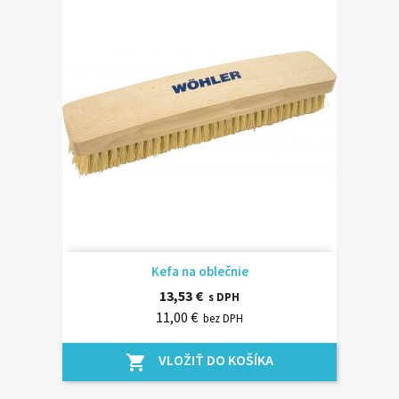
Kefa na oblečnie
13,53 €
s DPH
11,00 €
bez DPH
VLOŽIŤ DO KOŠÍKA
shopping_cart