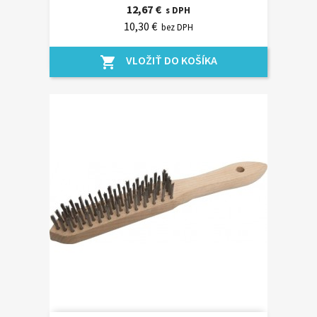
12,67 €
s DPH
10,30 €
bez DPH
VLOŽIŤ DO KOŠÍKA
shopping_cart