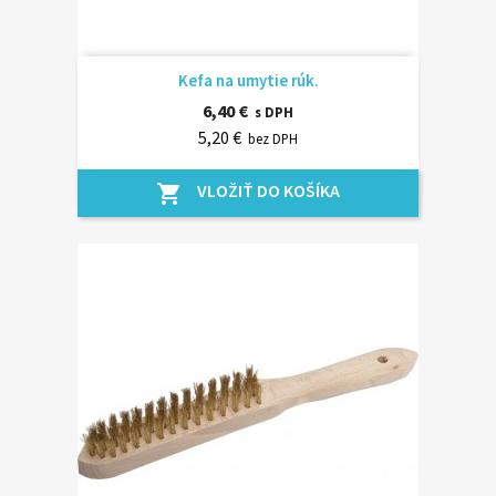
Kefa na umytie rúk.
6,40 €
s DPH
5,20 €
bez DPH
VLOŽIŤ DO KOŠÍKA
shopping_cart