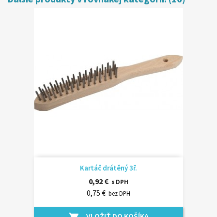
Kartáč drátěný 3ř.
0,92 €
s DPH
0,75 €
bez DPH
VLOŽIŤ DO KOŠÍKA