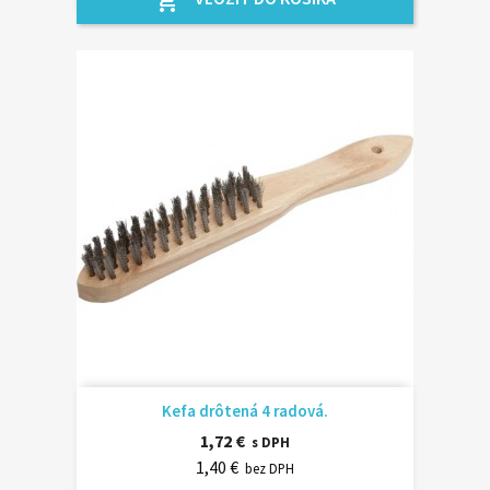
shopping_cart
Kefa drôtená 4 radová.
1,72 €
s DPH
1,40 €
bez DPH