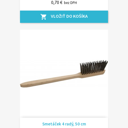
0,70 €
bez DPH
VLOŽIŤ DO KOŠÍKA
shopping_cart
Smetáček 4 radý, 50 cm