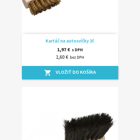
Kartáč na autosvíčky 3ř.
1,97 €
s DPH
1,60 €
bez DPH
VLOŽIŤ DO KOŠÍKA
shopping_cart