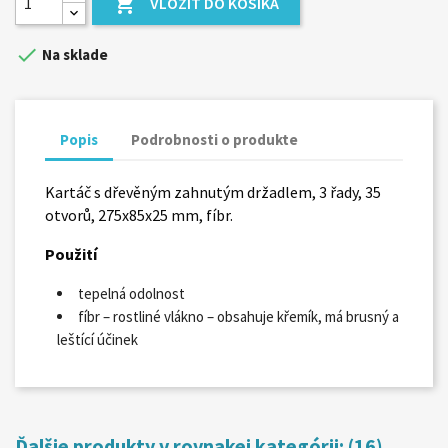

VLOŽIŤ DO KOŠÍKA

Na sklade
Popis
Podrobnosti o produkte
Kartáč s dřevěným zahnutým držadlem, 3 řady, 35
otvorů, 275x85x25 mm, fíbr.
Použití
tepelná odolnost
fíbr – rostliné vlákno – obsahuje křemík, má brusný a
leštící účinek
Ďalšie produkty v rovnakej kategórii: (16)