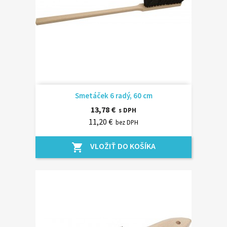
Smetáček 6 radý, 60 cm
13,78 €
s DPH
11,20 €
bez DPH
VLOŽIŤ DO KOŠÍKA
shopping_cart