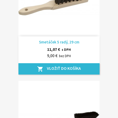
Smetáček 5 radý, 29 cm
11,07 €
s DPH
9,00 €
bez DPH
VLOŽIŤ DO KOŠÍKA
shopping_cart