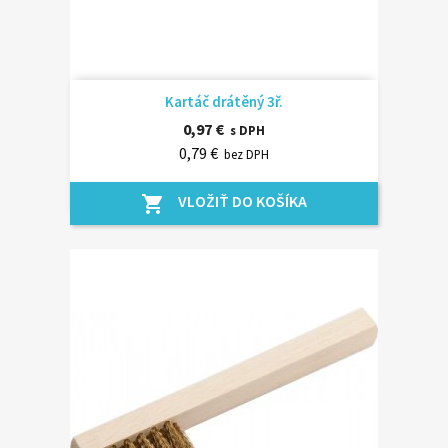
Kartáč drátěný 3ř.
0,97 €
s DPH
0,79 €
bez DPH
VLOŽIŤ DO KOŠÍKA
shopping_cart