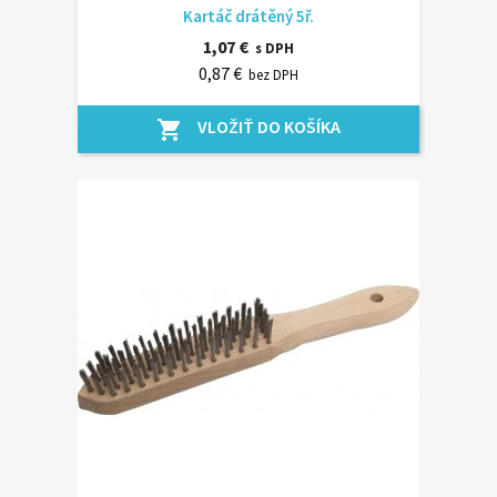
Kartáč drátěný 5ř.
1,07 €
s DPH
0,87 €
bez DPH
VLOŽIŤ DO KOŠÍKA
shopping_cart