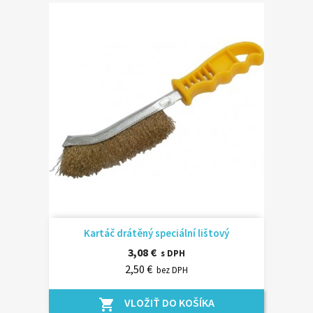
Kartáč drátěný speciální lištový
3,08 €
s DPH
2,50 €
bez DPH
VLOŽIŤ DO KOŠÍKA
shopping_cart