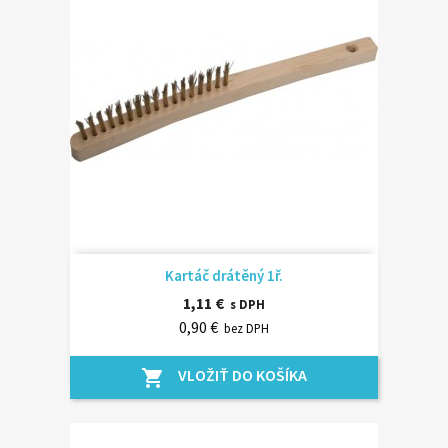
Kartáč drátěný 1ř.
1,11 €
s DPH
0,90 €
bez DPH
VLOŽIŤ DO KOŠÍKA
shopping_cart