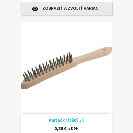
ZOBRAZIŤ A ZVOLIŤ VARIANT
visibility
Kartáč drátěný 2ř.
0,86 €
s DPH