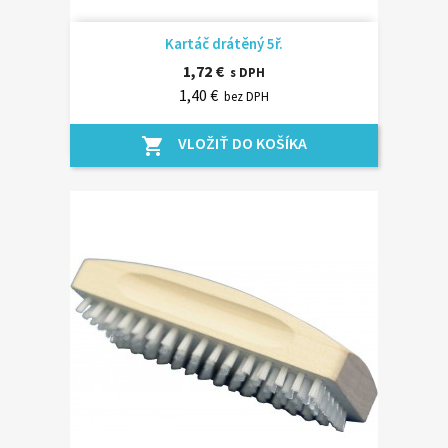
Kartáč drátěný 5ř.
1,72 €
s DPH
1,40 €
bez DPH
VLOŽIŤ DO KOŠÍKA
shopping_cart