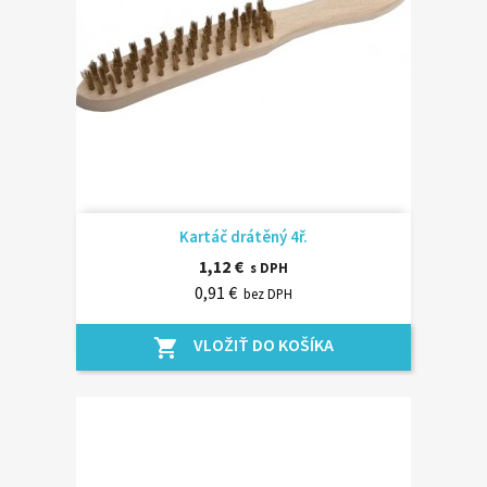
Kartáč drátěný 4ř.
1,12 €
s DPH
0,91 €
bez DPH
VLOŽIŤ DO KOŠÍKA
shopping_cart