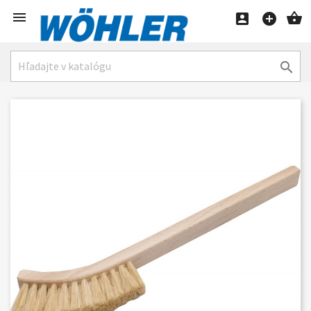




