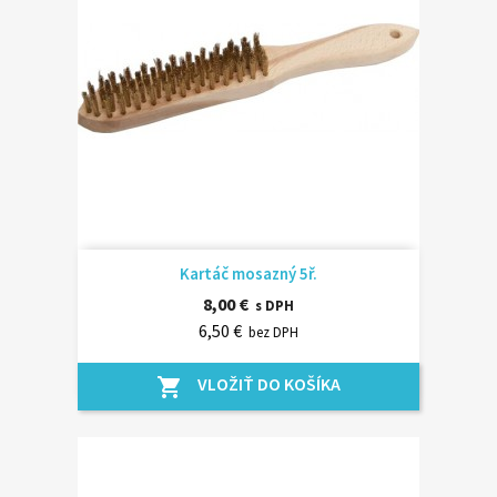
Kartáč mosazný 5ř.
8,00 €
s DPH
6,50 €
bez DPH
VLOŽIŤ DO KOŠÍKA
shopping_cart