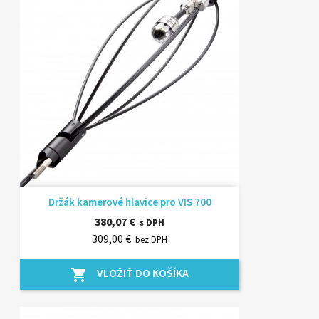
Držák kamerové hlavice pro VIS 700
380,07 €
s DPH
309,00 €
bez DPH
VLOŽIŤ DO KOŠÍKA
shopping_cart