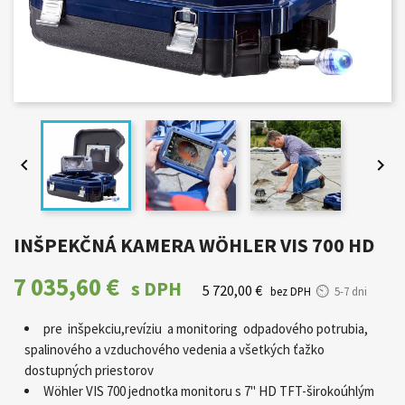


INŠPEKČNÁ KAMERA WÖHLER VIS 700 HD
7 035,60 €
s DPH
5 720,00 €
bez DPH
5-7 dni
pre inšpekciu,revíziu a monitoring odpadového potrubia,
spalinového a vzduchového vedenia a všetkých ťažko
dostupných priestorov
Wöhler VIS 700 jednotka monitoru s 7" HD TFT-širokoúhlým