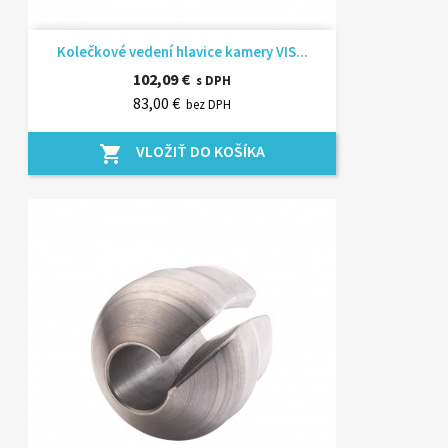
Kolečkové vedení hlavice kamery VIS...
102,09 €
s DPH
83,00 €
bez DPH
VLOŽIŤ DO KOŠÍKA
shopping_cart