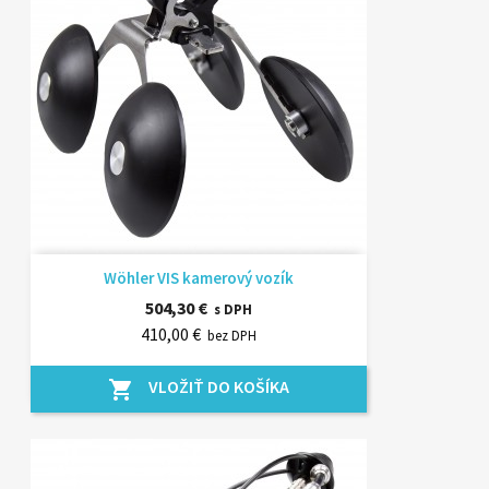
Wöhler VIS kamerový vozík
504,30 €
s DPH
410,00 €
bez DPH
VLOŽIŤ DO KOŠÍKA
shopping_cart