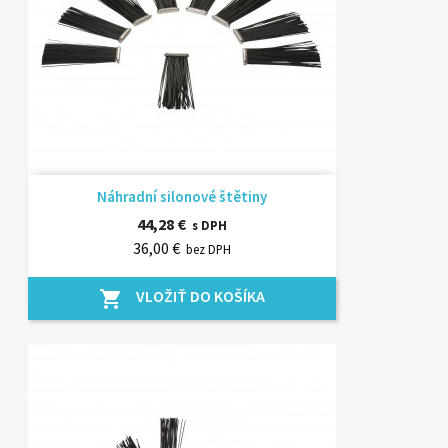
Náhradní silonové štětiny
44,28 €
s DPH
36,00 €
bez DPH
VLOŽIŤ DO KOŠÍKA
shopping_cart