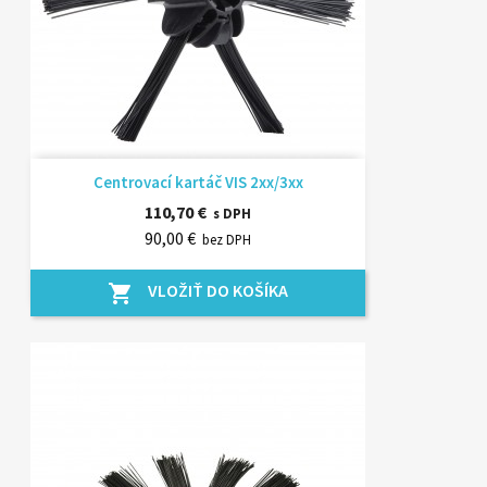
Centrovací kartáč VIS 2xx/3xx
110,70 €
s DPH
90,00 €
bez DPH
VLOŽIŤ DO KOŠÍKA
shopping_cart