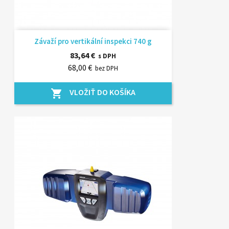
Závaží pro vertikální inspekci 740 g
83,64 €
s DPH
68,00 €
bez DPH
VLOŽIŤ DO KOŠÍKA
shopping_cart