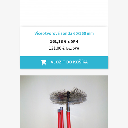
Víceotvorová sonda 60/160 mm
161,13 €
s DPH
131,00 €
bez DPH
VLOŽIŤ DO KOŠÍKA
shopping_cart