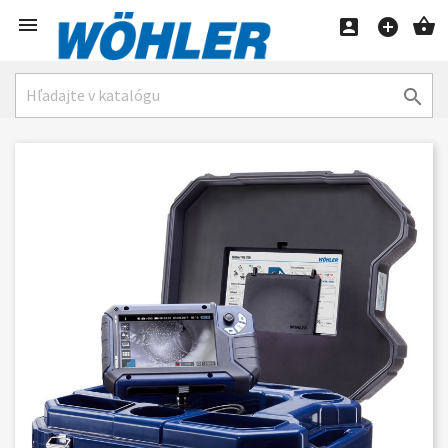




