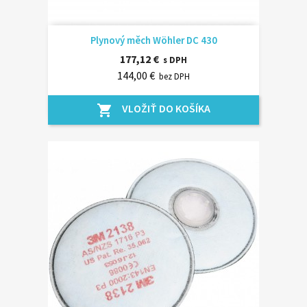
Plynový měch Wöhler DC 430
177,12 €
s DPH
144,00 €
bez DPH
VLOŽIŤ DO KOŠÍKA
shopping_cart