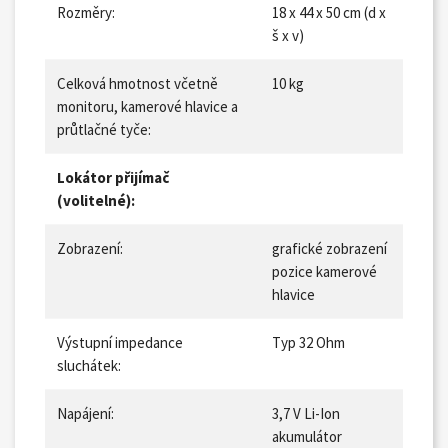
Rozměry:
18 x 44 x 50 cm (d x
š x v)
Celková hmotnost včetně
10 kg
monitoru, kamerové hlavice a
průtlačné tyče:
Lokátor přijímač
(volitelné):
Zobrazení:
grafické zobrazení
pozice kamerové
hlavice
Výstupní impedance
Typ 32 Ohm
sluchátek:
Napájení:
3,7 V Li-Ion
akumulátor