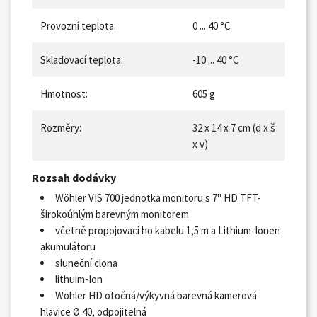
Provozní teplota:
0 ... 40 °C
Skladovací teplota:
-10 ... 40 °C
Hmotnost:
605 g
Rozměry:
32 x 14 x 7 cm (d x š
x v)
Rozsah dodávky
Wöhler VIS 700 jednotka monitoru s 7" HD TFT-
širokoúhlým barevným monitorem
včetně propojovací ho kabelu 1,5 m a Lithium-Ionen
akumulátoru
sluneční clona
lithuim-Ion
Wöhler HD otočná/výkyvná barevná kamerová
hlavice Ø 40, odpojitelná