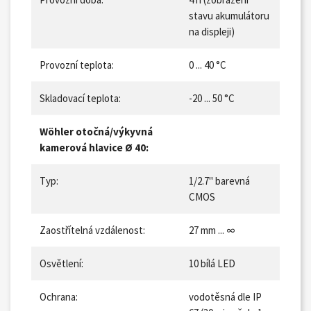
stavu akumulátoru
na displeji)
Provozní teplota:
0 ... 40 °C
Skladovací teplota:
-20 ... 50 °C
Wöhler otočná/výkyvná
kamerová hlavice Ø 40:
Typ:
1/2.7" barevná
CMOS
Zaostřítelná vzdálenost:
27 mm ... ∞
Osvětlení:
10 bílá LED
Ochrana:
vodotěsná dle IP