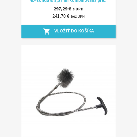
HD-sonda Ø 8,5 mm kombinovaná pre...
297,29 €
s DPH
241,70 €
bez DPH
VLOŽIŤ DO KOŠÍKA
shopping_cart