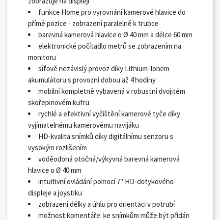
zobrazuje na displeji
funkce Home pro vyrovnání kamerové hlavice do
přímé pozice - zobrazení paralelně k trubce
barevná kamerová hlavice o Ø 40 mm a délce 60 mm
elektronické počítadlo metrů se zobrazením na
monitoru
síťově nezávislý provoz díky Lithium-Ionem
akumulátoru s provozní dobou až 4 hodiny
mobilní kompletně vybavená v robustní dvojitém
skořepinovém kufru
rychlé a efektivní vyčištění kamerové tyče díky
vyjímatelnému kamerovému navijáku
HD-kvalita snímků díky digitálnímu senzoru s
vysokým rozlišením
voděodoná otočná/výkyvná barevná kamerová
hlavice o Ø 40 mm
intuitivní ovládání pomocí 7" HD-dotykového
displeje a joystiku
zobrazení délky a úhlu pro orientaci v potrubí
možnost komentáře: ke snímkům může být přidán