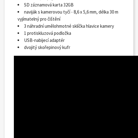
SD záznamová karta 32GB
naviják s kamerovou tyčí - 8,6 x 5,6 mm, délka 30 m
vyjímatelný pro čištění
3 náhradní umělohmotné sklíčka hlavice kamery
1 protiskluzová podložka
USB-nabijecí adaptér
dvojitý skořepinový kufr