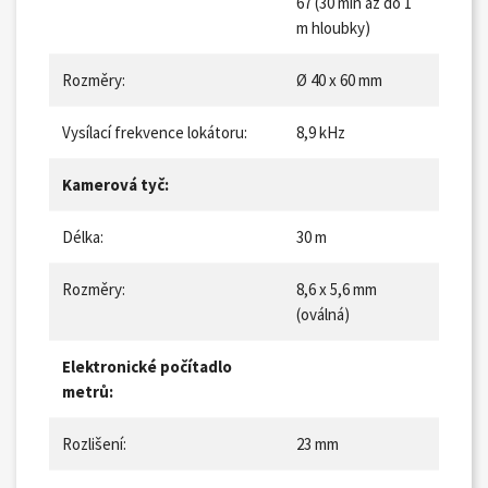
67 (30 min až do 1
m hloubky)
Rozměry:
Ø 40 x 60 mm
Vysílací frekvence lokátoru:
8,9 kHz
Kamerová tyč:
Délka:
30 m
Rozměry:
8,6 x 5,6 mm
(oválná)
Elektronické počítadlo
metrů:
Rozlišení:
23 mm