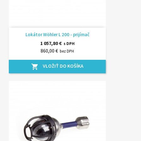
Lokátor Wöhler L 200 - prijímač
1 057,80 €
s DPH
860,00 €
bez DPH
VLOŽIŤ DO KOŠÍKA
shopping_cart