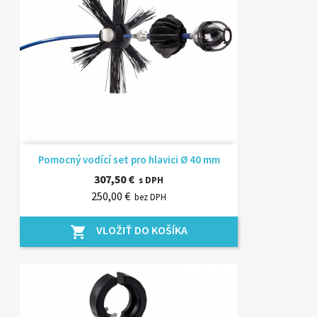
Pomocný vodící set pro hlavici Ø 40 mm
307,50 €
s DPH
250,00 €
bez DPH
VLOŽIŤ DO KOŠÍKA
shopping_cart