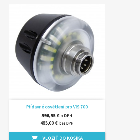
Přídavné osvětlení pro VIS 700
596,55 €
s DPH
485,00 €
bez DPH
VLOŽIŤ DO KOŠÍKA
shopping_cart