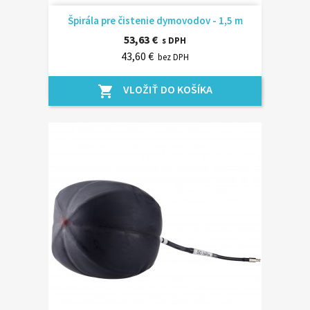
Špirála pre čistenie dymovodov - 1,5 m
53,63 €
s DPH
43,60 €
bez DPH
VLOŽIŤ DO KOŠÍKA
shopping_cart