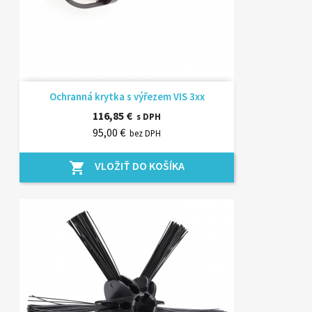
Ochranná krytka s výřezem VIS 3xx
116,85 €
s DPH
95,00 €
bez DPH
VLOŽIŤ DO KOŠÍKA
shopping_cart