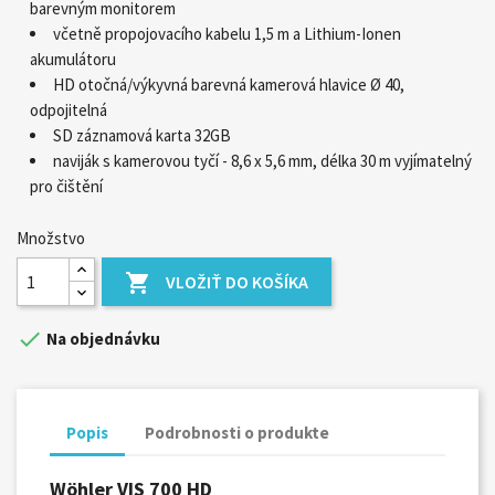
barevným monitorem
včetně propojovacího kabelu 1,5 m a Lithium-Ionen
akumulátoru
HD otočná/výkyvná barevná kamerová hlavice Ø 40,
odpojitelná
SD záznamová karta 32GB
naviják s kamerovou tyčí - 8,6 x 5,6 mm, délka 30 m vyjímatelný
pro čištění
Množstvo

VLOŽIŤ DO KOŠÍKA

Na objednávku
Popis
Podrobnosti o produkte
Wöhler VIS 700 HD