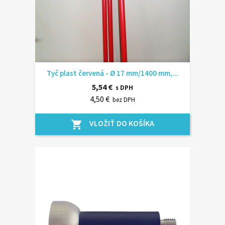
Tyč plast červená - Ø 17 mm/1400 mm,...
5,54 €
s DPH
4,50 €
bez DPH
VLOŽIŤ DO KOŠÍKA
shopping_cart