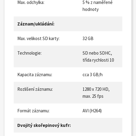
Max. odchylka:
5 % z naměřené
hodnoty
Záznam/ukládání:
Max. velikost SD karty:
32 GB
Technologie:
SD nebo SDHC,
třída rychlosti 10
Kapacita záznamu:
cca 3 GB/h
Rozlišení záznamu:
1280 x 720 HD,
max. 25 fps
Formát záznamu:
AVI (H264)
Dvojitý skořepinový kufr: