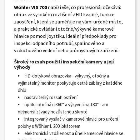
Wöhler VIS 700
nabízí vše, co profesionál očekává:
obraz ve vysokém rozlišení v HD kvalitě, funkce
zaostření, která se zaměřuje na vámi určené místo,
a praktické ovládání otočné/výkyvné kamerové
hlavice pomocí joystiku. Ideální předpoklady pro
inspekci odpadního potrubí, spalinového a
vzduchového vedení nebo průmyslových zařízení.
Široký rozsah použití inspekční kamery a její
výhody
HD-dotyková obrazovka - výkyvný, otočný a
vyjímatelný monitor poskytuje ostré záběry z každého
úhlu
nastavitelný rozsah ostření
optika otočná o 360° a výkyvná na 180° - ani
nejmenší závady nezůstanou skryté
integrovaný vysílač v kamerové hlavici pro určení
polohy s Wöhler L 200 lokátorem
elektronická vzdálenost a úhel kamerové hlavice se