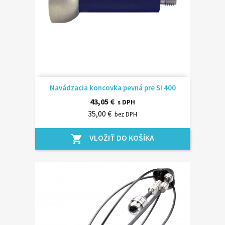
Navádzacia koncovka pevná pre SI 400
43,05 €
s DPH
35,00 €
bez DPH
VLOŽIŤ DO KOŠÍKA
shopping_cart