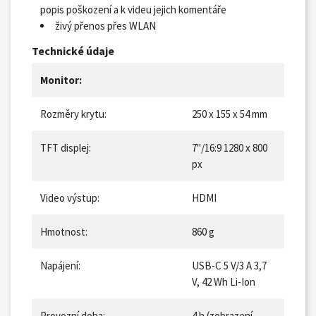
popis poškození a k videu jejich komentáře
živý přenos přes WLAN
Technické údaje
Monitor:
Rozměry krytu:
250 x 155 x 54 mm
TFT displej:
7"/16:9 1280 x 800
px
Video výstup:
HDMI
Hmotnost:
860 g
Napájení:
USB-C 5 V/3 A 3,7
V, 42 Wh Li-Ion
Provozní doba:
4 h (zobrazení