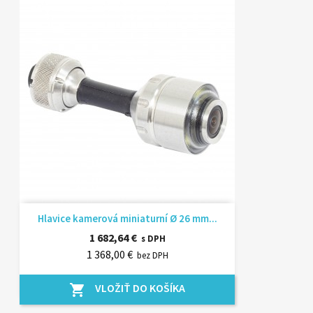
Hlavice kamerová miniaturní Ø 26 mm...
1 682,64 €
s DPH
1 368,00 €
bez DPH
VLOŽIŤ DO KOŠÍKA
shopping_cart