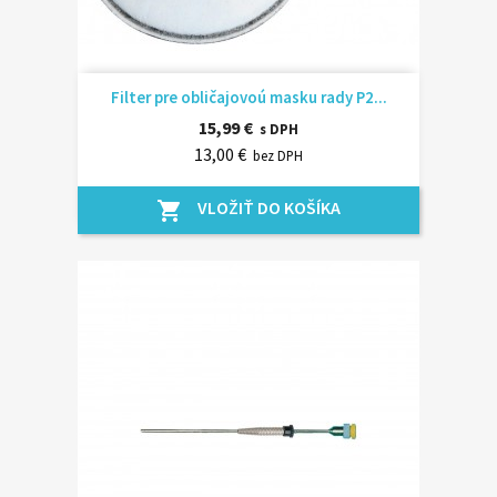
Filter pre obličajovoú masku rady P2...
15,99 €
s DPH
13,00 €
bez DPH
VLOŽIŤ DO KOŠÍKA
shopping_cart