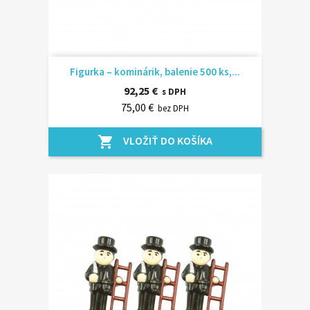
Figurka – kominárik, balenie 500 ks,...
92,25 €
s DPH
75,00 €
bez DPH
VLOŽIŤ DO KOŠÍKA
shopping_cart