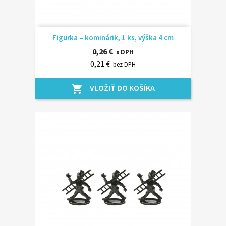
Figurka – kominárik, 1 ks, výška 4 cm
0,26 €
s DPH
0,21 €
bez DPH
VLOŽIŤ DO KOŠÍKA
shopping_cart