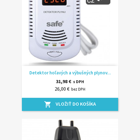
Detektor hoľavých a výbušných plynov...
31,98 €
s DPH
26,00 €
bez DPH
VLOŽIŤ DO KOŠÍKA
shopping_cart