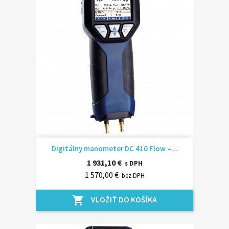
Digitálny manometer DC 410 Flow –...
1 931,10 €
s DPH
1 570,00 €
bez DPH
VLOŽIŤ DO KOŠÍKA
shopping_cart