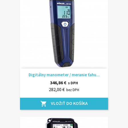
Digitálny manometer / meranie ťahu...
346,86 €
s DPH
282,00 €
bez DPH
VLOŽIŤ DO KOŠÍKA
shopping_cart