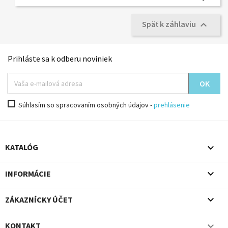
Späť k záhlaviu

Prihláste sa k odberu noviniek
Súhlasím so spracovaním osobných údajov -
prehlásenie

KATALÓG

INFORMÁCIE

ZÁKAZNÍCKY ÚČET

KONTAKT