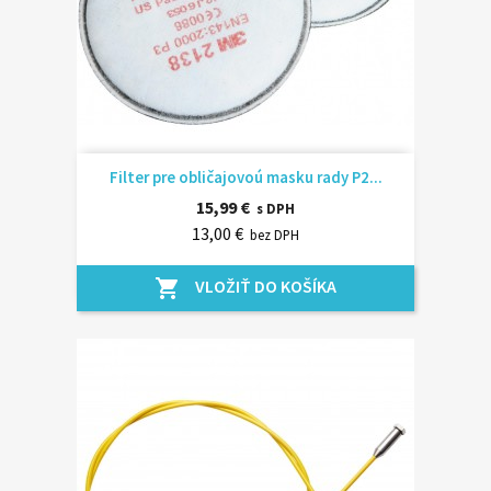
Filter pre obličajovoú masku rady P2...
15,99 €
s DPH
13,00 €
bez DPH
VLOŽIŤ DO KOŠÍKA
shopping_cart