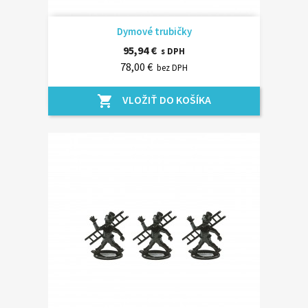
Dymové trubičky
95,94 €
s DPH
78,00 €
bez DPH
VLOŽIŤ DO KOŠÍKA
shopping_cart