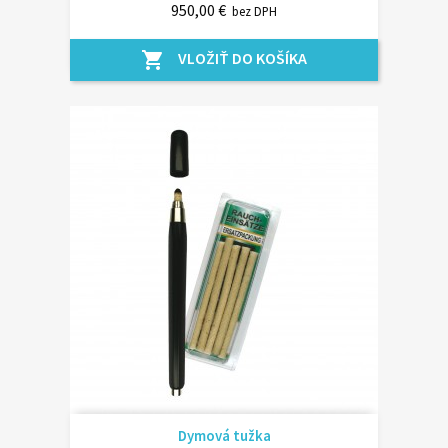
950,00 €
bez DPH
VLOŽIŤ DO KOŠÍKA
shopping_cart
Dymová tužka