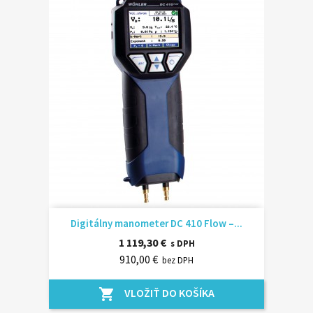
Digitálny manometer DC 410 Flow –...
1 119,30 €
s DPH
910,00 €
bez DPH
VLOŽIŤ DO KOŠÍKA
shopping_cart