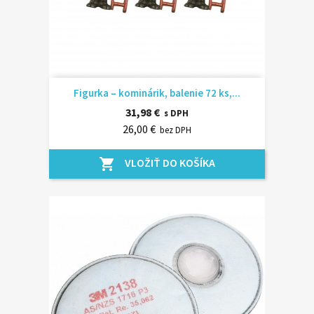
Figurka – kominárik, balenie 72 ks,...
31,98 €
s DPH
26,00 €
bez DPH
VLOŽIŤ DO KOŠÍKA
shopping_cart