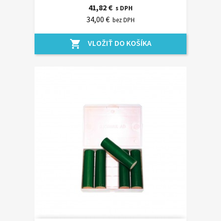
41,82 €
s DPH
34,00 €
bez DPH
VLOŽIŤ DO KOŠÍKA
shopping_cart