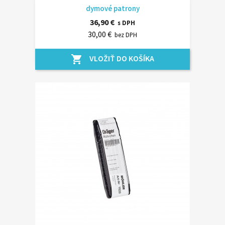
dymové patrony
36,90 €
s DPH
30,00 €
bez DPH
VLOŽIŤ DO KOŠÍKA
shopping_cart