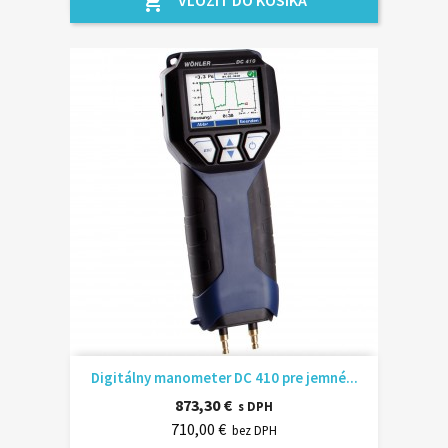
VLOŽIŤ DO KOŠÍKA
shopping_cart
Digitálny manometer DC 410 pre jemné...
873,30 €
s DPH
710,00 €
bez DPH