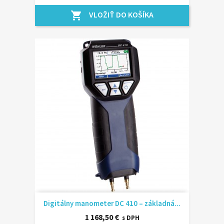
VLOŽIŤ DO KOŠÍKA
shopping_cart
Digitálny manometer DC 410 – základná...
1 168,50 €
s DPH