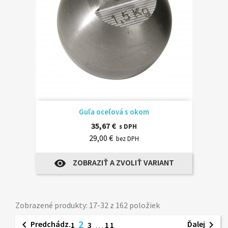
Guľa oceľová s okom
35,67 €
s DPH
29,00 €
bez DPH
ZOBRAZIŤ A ZVOLIŤ VARIANT
visibility
Zobrazené produkty: 17-32 z 162 položiek
2
Predchádz.
Ďalej


1
3
…
11