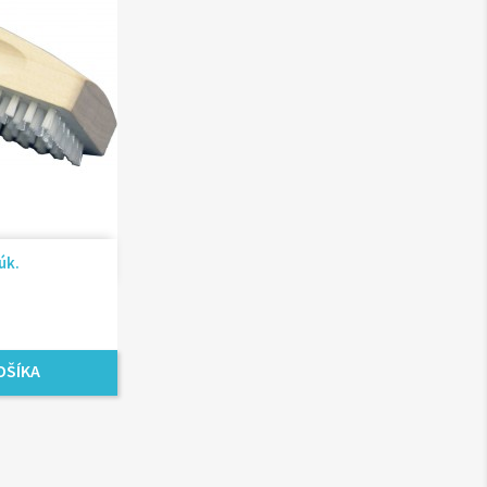
ad
úk.
OŠÍKA