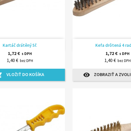
Rýchly náhľad
Rýchly náhľ


Kartáč drátěný 5ř.
Kefa drôtená 4 ra
1,72 €
1,72 €
s DPH
s DPH
1,40 €
1,40 €
bez DPH
bez DPH
VLOŽIŤ DO KOŠÍKA
ZOBRAZIŤ A ZVOLI
_cart
visibility