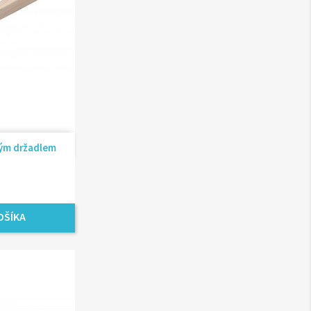
ad
tým držadlem
OŠÍKA