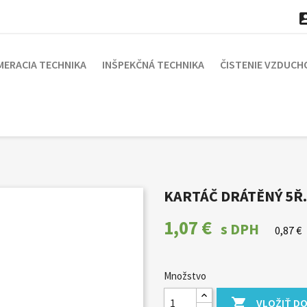
MERACIA TECHNIKA
INŠPEKČNÁ TECHNIKA
ČISTENIE VZDUCH
KARTÁČ DRÁTĚNÝ 5Ř.
1,07 €
s DPH
0,87 €
Množstvo

VLOŽIŤ DO