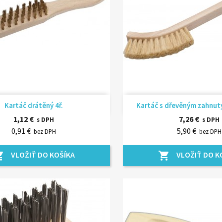
Rýchly náhľad
Rýchly náhľ


Kartáč drátěný 4ř.
Kartáč s dřevěným zahnu
1,12 €
7,26 €
s DPH
s DPH
0,91 €
5,90 €
bez DPH
bez DPH
VLOŽIŤ DO KOŠÍKA
VLOŽIŤ DO K
_cart
shopping_cart