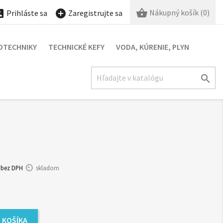

Nákupný košík
(0)


Prihláste sa
Zaregistrujte sa
OTECHNIKY
TECHNICKÉ KEFY
VODA, KÚRENIE, PLYN

bez DPH
skladom
 KOŠÍKA