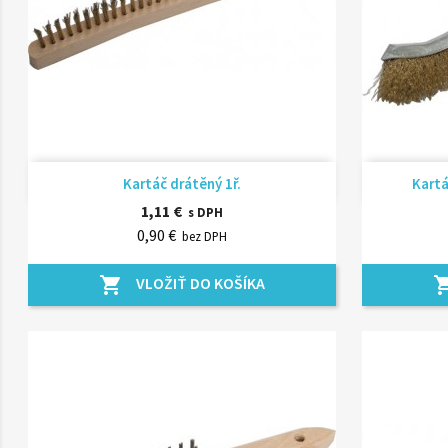
Rýchly náhľad

Kartáč drátěný 1ř.
Kartá
1,11 €
s DPH
0,90 €
bez DPH
VLOŽIŤ DO KOŠÍKA
shopping_cart
shopping