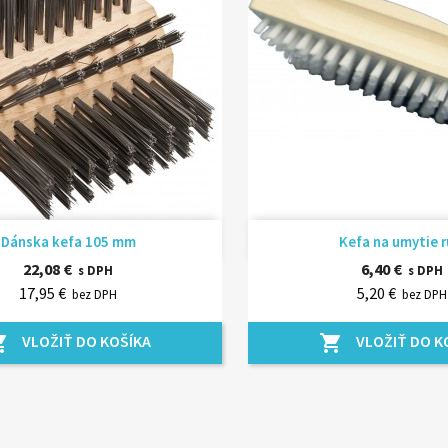
Rýchly náhľad
Rýchly náhľ


Dánska kefa 105 mm
Kefa na umytie r
22,08 €
6,40 €
s DPH
s DPH
17,95 €
5,20 €
bez DPH
bez DPH
VLOŽIŤ DO KOŠÍKA
VLOŽIŤ DO K
_cart
shopping_cart