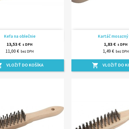
Rýchly náhľad
Rýchly náhľ


Kefa na oblečnie
Kartáč mosazný 
13,53 €
1,83 €
s DPH
s DPH
11,00 €
1,49 €
bez DPH
bez DPH
VLOŽIŤ DO KOŠÍKA
VLOŽIŤ DO K
_cart
shopping_cart