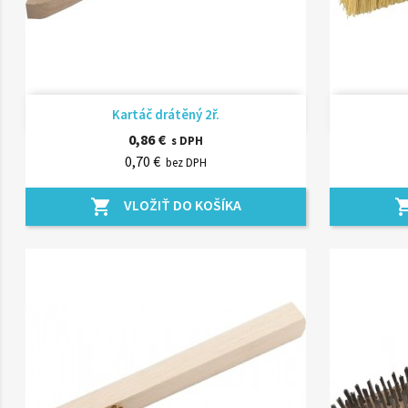
Rýchly náhľad

Kartáč drátěný 2ř.
0,86 €
s DPH
0,70 €
bez DPH
VLOŽIŤ DO KOŠÍKA
shopping_cart
shopping