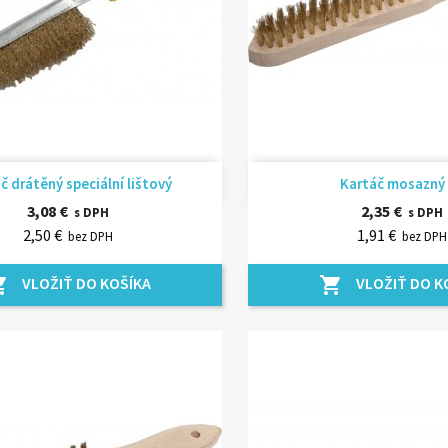
Rýchly náhľad
Rýchly náhľ


č drátěný speciální lištový
Kartáč mosazný 
3,08 €
2,35 €
s DPH
s DPH
2,50 €
1,91 €
bez DPH
bez DPH
VLOŽIŤ DO KOŠÍKA
VLOŽIŤ DO K
_cart
shopping_cart