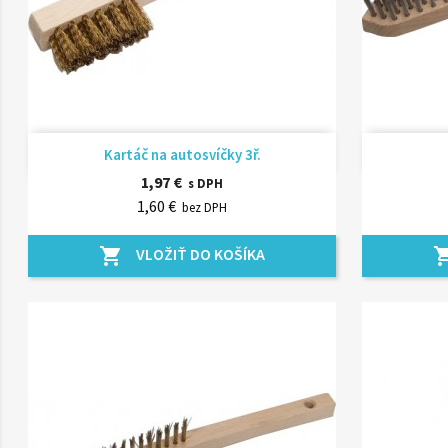
Rýchly náhľad

Kartáč na autosvíčky 3ř.
1,97 €
s DPH
1,60 €
bez DPH
VLOŽIŤ DO KOŠÍKA
shopping_cart
shopping