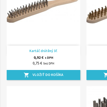
Rýchly náhľad

Kartáč drátěný 3ř.
0,92 €
s DPH
0,75 €
bez DPH
VLOŽIŤ DO KOŠÍKA
shopping_cart
shopping