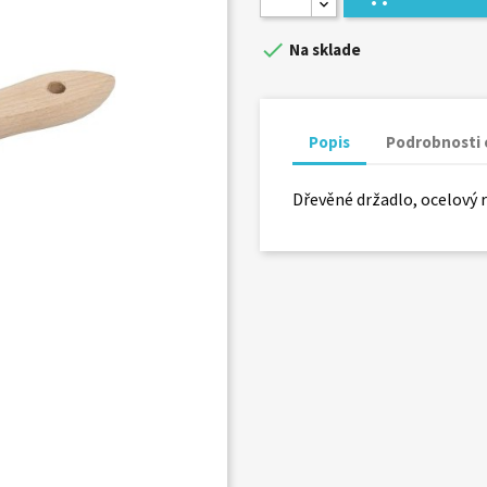

Na sklade
Popis
Podrobnosti 
Dřevěné držadlo, ocelový r