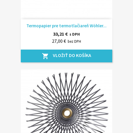
Termopapier pre termotlačiareň Wöhler...
33,21 €
s DPH
27,00 €
bez DPH
VLOŽIŤ DO KOŠÍKA
shopping_cart