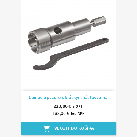
Upínacie puzdro s krátkym nástavcom...
223,86 €
s DPH
182,00 €
bez DPH
VLOŽIŤ DO KOŠÍKA
shopping_cart