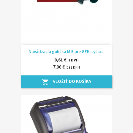
Navádzacia gulička M 5 pre GFK-tyč ø...
8,61 €
s DPH
7,00 €
bez DPH
VLOŽIŤ DO KOŠÍKA
shopping_cart