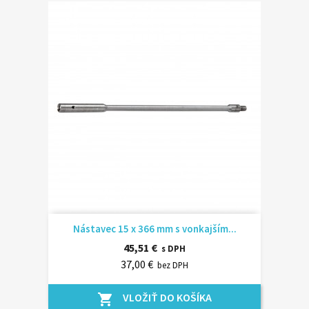
Nástavec 15 x 366 mm s vonkajším...
45,51 €
s DPH
37,00 €
bez DPH
VLOŽIŤ DO KOŠÍKA
shopping_cart