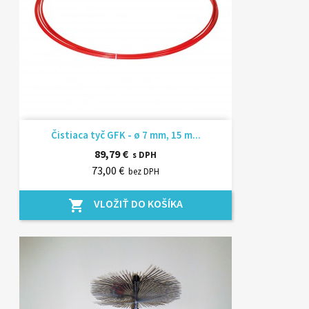
Čistiaca tyč GFK - ø 7 mm, 15 m...
89,79 €
s DPH
73,00 €
bez DPH
VLOŽIŤ DO KOŠÍKA
shopping_cart