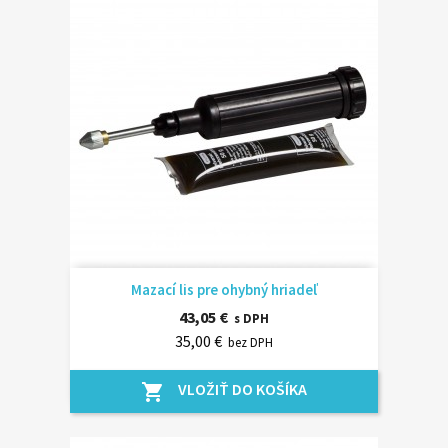
Mazací lis pre ohybný hriadeľ
43,05 €
s DPH
35,00 €
bez DPH
VLOŽIŤ DO KOŠÍKA
shopping_cart