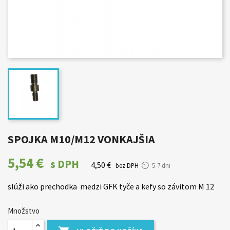
SPOJKA M10/M12 VONKAJŠIA
5,54 €
s DPH
4,50 €
bez DPH
5-7 dni
slúži ako prechodka medzi GFK tyče a kefy so závitom M 12
Množstvo