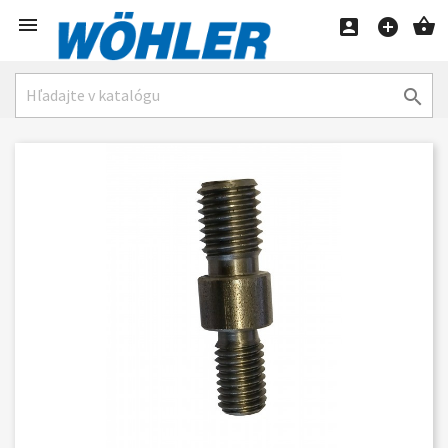




