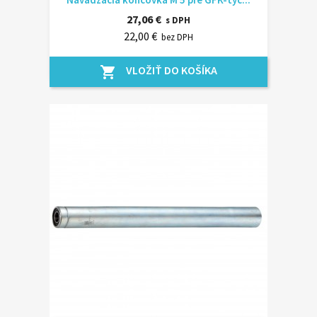
27,06 €
s DPH
22,00 €
bez DPH
VLOŽIŤ DO KOŠÍKA
shopping_cart