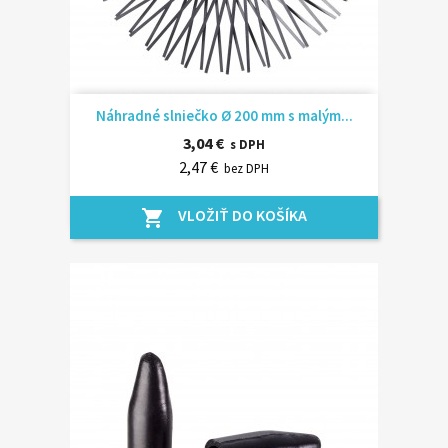
Náhradné slniečko Ø 200 mm s malým...
3,04 €
s DPH
2,47 €
bez DPH
VLOŽIŤ DO KOŠÍKA
shopping_cart