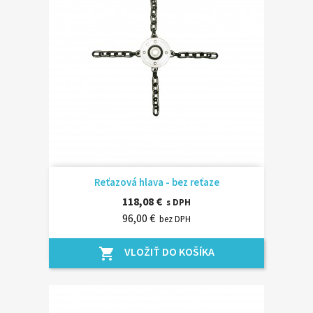
Reťazová hlava - bez reťaze
118,08 €
s DPH
96,00 €
bez DPH
VLOŽIŤ DO KOŠÍKA
shopping_cart