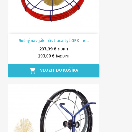
Ručný naviják - čistiaca tyč GFK - ø...
237,39 €
s DPH
193,00 €
bez DPH
VLOŽIŤ DO KOŠÍKA
shopping_cart