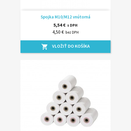
Spojka M10/M12 vnútorná
5,54 €
s DPH
4,50 €
bez DPH
VLOŽIŤ DO KOŠÍKA
shopping_cart