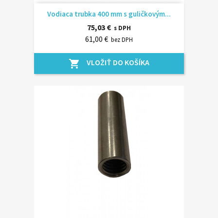
Vodiaca trubka 400 mm s guličkovým...
75,03 €
s DPH
61,00 €
bez DPH
VLOŽIŤ DO KOŠÍKA
shopping_cart