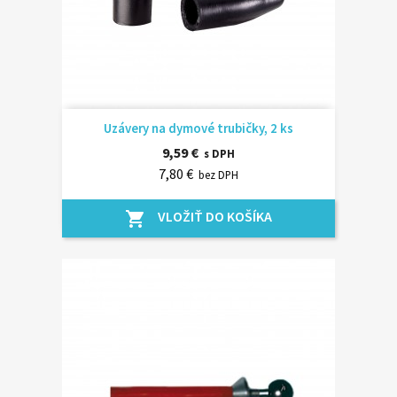
Uzávery na dymové trubičky, 2 ks
9,59 €
s DPH
7,80 €
bez DPH
VLOŽIŤ DO KOŠÍKA
shopping_cart