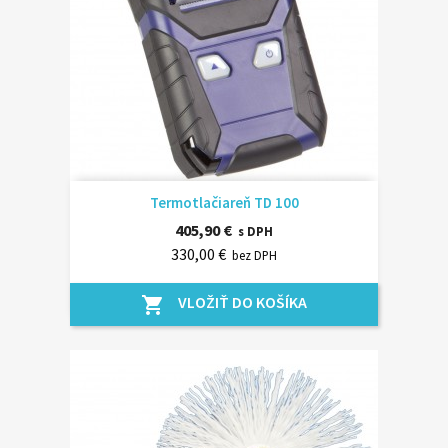
Termotlačiareň TD 100
405,90 €
s DPH
330,00 €
bez DPH
VLOŽIŤ DO KOŠÍKA
shopping_cart