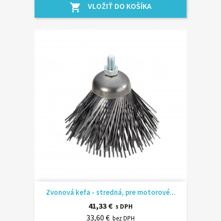
VLOŽIŤ DO KOŠÍKA
shopping_cart
Zvonová kefa - stredná, pre motorové...
41,33 €
s DPH
33,60 €
bez DPH