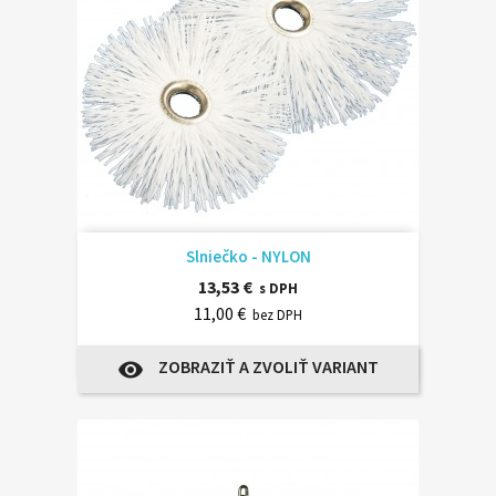
Slniečko - NYLON
13,53 €
s DPH
11,00 €
bez DPH
ZOBRAZIŤ A ZVOLIŤ VARIANT
visibility