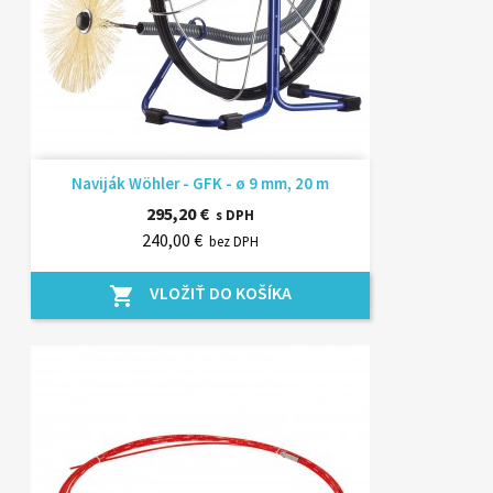
Naviják Wöhler - GFK - ø 9 mm, 20 m
295,20 €
s DPH
240,00 €
bez DPH
VLOŽIŤ DO KOŠÍKA
shopping_cart