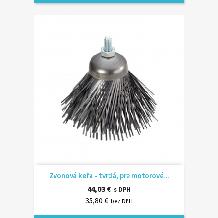
Zvonová kefa - tvrdá, pre motorové...
44,03 €
s DPH
35,80 €
bez DPH