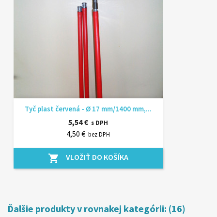
Tyč plast červená - Ø 17 mm/1400 mm,...
5,54 €
s DPH
4,50 €
bez DPH
VLOŽIŤ DO KOŠÍKA
shopping_cart
Ďalšie produkty v rovnakej kategórii: (16)